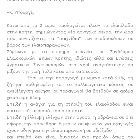
«Κ. Υπουργέ,
Κάτω από τα 2 ευρώ τιμολογείται πλέον το ελαιόλαδο
στην Κρήτη, σημειώνοντας νέο αρνητικό ρεκόρ, την ώρα
που συνεχίζονται τα "παιχνίδια" των κερδοσκόπων σε
βάρος των ελαιοπαραγωγών.
Σύμφωνα με τα επίσημα στοιχεία του Συνδέσμου
Ελαιοκομικών Δήμων Κρήτης, ιδιώτες αλλά και Ενώσεις
Αγροτικών Συνεταιρισμών στο νησί αναγκάστηκαν να
ρίξουν την τιμή πολύ κάτω από τα 2 ευρώ.
‘Έτσι με την παραγωγή μειωμένη κατά 20%, τη
ζήτηση καθηλωμένη και το καλλιεργητικό κόστος σε
ανεξέλεγκτη αύξηση, οι παραγωγοί θα βρεθούν σε ακόμα
χειρότερη θέση.
Επειδή η ανάγκη για τη στήριξη του ελαιολάδου είναι
επιτακτική, περισσότερο από ποτέ.
Επειδή η έλλειψη ελέγχων στην αγορά, η αδράνεια σε ό,τι
αφορά την προώθηση διμερών συμφωνιών για εξαγωγές
έχουν οδηγήσει την ελαιοπαραγωγή σε αδιέξοδο
και επειδή δεν είναι δυνατόν ένα προϊόν όπως το