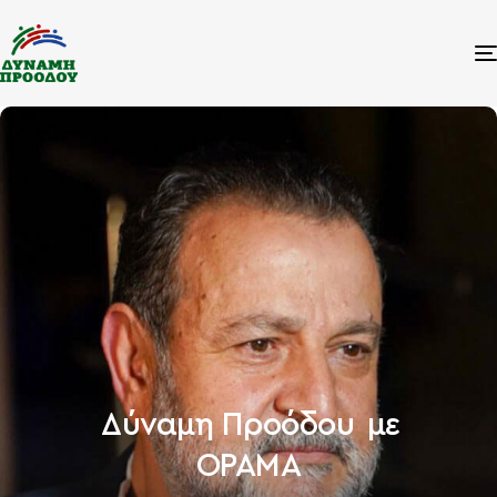
Δύναμη Προόδου
με
ΟΡΑΜΑ