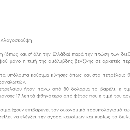
Γ. Αλογοσκούφη
τη (όπως και σ’ όλη την Ελλάδα) παρά την πτώση των διε
φού μόνο η τιμή της αμόλυβδης βενζίνης σε αρκετές περι
ι στα υπόλοιπα καύσιμα κίνησης όπως και στο πετρέλαιο 
ταναλωτών.
ετρελαίου ήταν πάνω από 80 δολάρια το βαρέλι, η τι
μανσης 17 λεπτά φθηνότερο από φέτος που η τιμή του αργ
αύσιμα έχουν επιβαρύνει τον οικονομικό προϋπολογισμό τ
ίλει να ελέγξει την αγορά καυσίμων και κυρίως τα διυλισ