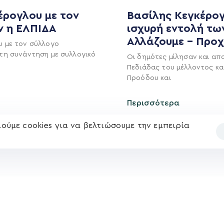
MEDIA
ΕΚΛΟΓΙΚΌ ΚΈΝΤΡΟ
έρογλου με τον
Βασίλης Κεγκέρογ
ν η ΕΛΠΙΔΑ
ισχυρή εντολή τω
+(30) 289 102 4800
Ανακοινώσεις
Αλλάζουμε – Προ
υ με τον σύλλογο
Νέα
τη συνάντηση με συλλογικό
Οι δημότες μίλησαν και απ
Ηλ. ταχυδρομείο
υ
Επικοινωνία
Πεδιάδας του μέλλοντος κα
kegkeroglou@gmail.com
Προόδου και
Περισσότερα
ούμε cookies για να βελτιώσουμε την εμπειρία