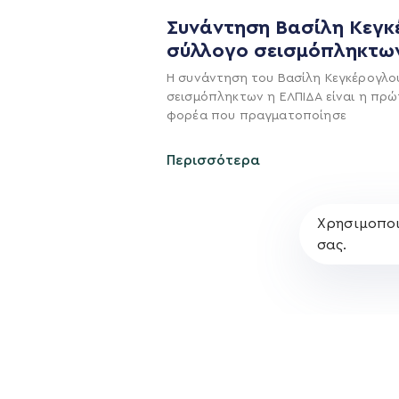
Η ΠΑΡΆΤΑΞΗ
Συνάντηση Βασίλη Κεγκ
σύλλογο σεισμόπληκτω
Όραμα
Η συνάντηση του Βασίλη Κεγκέρογλο
Σχέδιο
σεισμόπληκτων η ΕΛΠΙΔΑ είναι η πρώ
Πολιτική Απορρήτο
φορέα που πραγματοποίησε
Περισσότερα
Χρησιμοποι
σας.