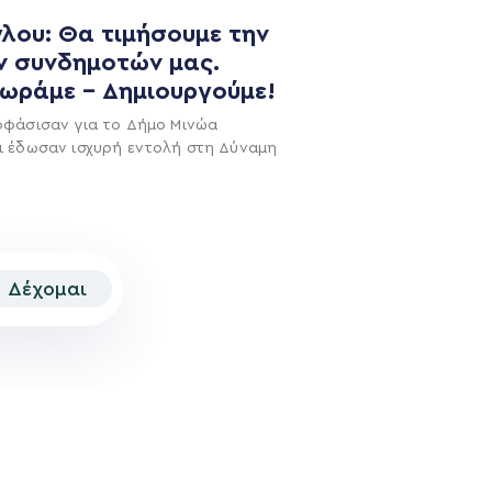
NEWSLETTER
λου: Θα τιμήσουμε την
ν συνδημοτών μας.
χωράμε – Δημιουργούμε!
οφάσισαν για το Δήμο Μινώα
ι έδωσαν ισχυρή εντολή στη Δύναμη
Δέχομαι
© 2026 | Created by
Aimark