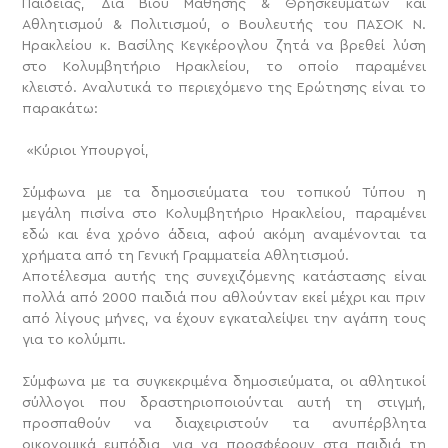
Παιδείας, Δια Βίου Μάθησης & Θρησκευμάτων και
Αθλητισμού & Πολιτισμού, ο Βουλευτής του ΠΑΣΟΚ Ν.
Ηρακλείου κ. Βασίλης Κεγκέρογλου ζητά να βρεθεί λύση
στο Κολυμβητήριο Ηρακλείου, το οποίο παραμένει
κλειστό. Αναλυτικά το περιεχόμενο της Ερώτησης είναι το
παρακάτω:
«Κύριοι Υπουργοί,
Σύμφωνα με τα δημοσιεύματα του τοπικού Τύπου η
μεγάλη πισίνα στο Κολυμβητήριο Ηρακλείου, παραμένει
εδώ και ένα χρόνο άδεια, αφού ακόμη αναμένονται τα
χρήματα από τη Γενική Γραμματεία Αθλητισμού.
Αποτέλεσμα αυτής της συνεχιζόμενης κατάστασης είναι
πολλά από 2000 παιδιά που αθλούνταν εκεί μέχρι και πριν
από λίγους μήνες, να έχουν εγκαταλείψει την αγάπη τους
για το κολύμπι.
Σύμφωνα με τα συγκεκριμένα δημοσιεύματα, οι αθλητικοί
σύλλογοι που δραστηριοποιούνται αυτή τη στιγμή,
προσπαθούν να διαχειριστούν τα ανυπέρβλητα
οικονομικά εμπόδια, για να προσφέρουν στα παιδιά τη