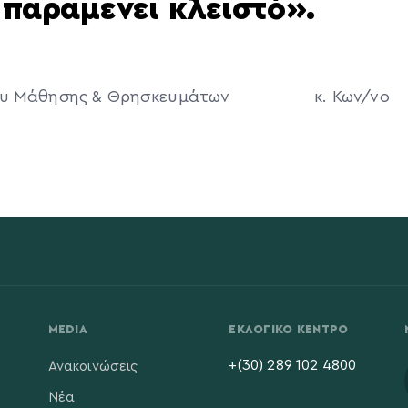
 παραμένει κλειστό».
 Βίου Μάθησης & Θρησκευμάτων κ. Κων/νο
ουλο
MEDIA
ΕΚΛΟΓΙΚΌ ΚΈΝΤΡΟ
+(30) 289 102 4800
Ανακοινώσεις
Νέα