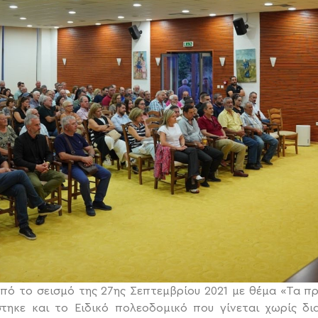
από το σεισμό της 27ης Σεπτεμβρίου 2021 με θέμα «Τα 
τηκε και το Ειδικό πολεοδομικό που γίνεται χωρίς δι