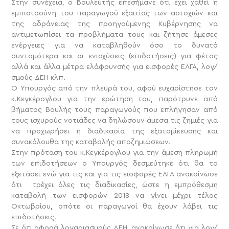
Στην συνέχεια, ο Βουλευτής επεσήμανε ότι έχει χαθεί η
εμπιστοσύνη του παραγωγού εξαιτίας των αστοχιών και
της αδράνειας της προηγούμενης Κυβέρνησης να
αντιμετωπίσει τα προβλήματα τους και ζήτησε άμεσες
ενέργειες για να καταβληθούν όσο το δυνατό
συντομότερα και οι ενισχύσεις (επιδοτήσεις) για φέτος
αλλά και άλλα μέτρα ελάφρυνσής για εισφορές ΕΛΓΑ, λογ/
σμούς ΔΕΗ κλπ.
Ο Υπουργός από την πλευρά του, αφού ευχαρίστησε τον
κ.Κεγκέρογλου για την ερώτηση του, παρότρυνε από
βήματος Βουλής τους παραγωγούς που επλήγησαν από
τους ισχυρούς νοτιάδες να δηλώσουν άμεσα τις ζημιές για
να προχωρήσει η διαδικασία της εξατομίκευσης και
συνακόλουθα της καταβολής αποζημιώσεων.
Στην πρόταση του κ.Κεγκέρογλου για την άμεση πληρωμή
των επιδοτήσεων ο Υπουργός δεσμεύτηκε ότι θα το
εξετάσει ενώ για τις και για τις εισφορές ΕΛΓΑ ανακοίνωσε
ότι τρέχει όλες τις διαδικασίες, ώστε η εμπρόθεσμη
καταβολή των εισφορών 2018 να γίνει μέχρι τέλος
Οκτωβρίου, οπότε οι παραγωγοί θα έχουν λάβει τις
επιδοτήσεις.
Σε ότι αφορά λογαριασμούς ΔΕΗ, ανακοίνωσε ότι για λογ/