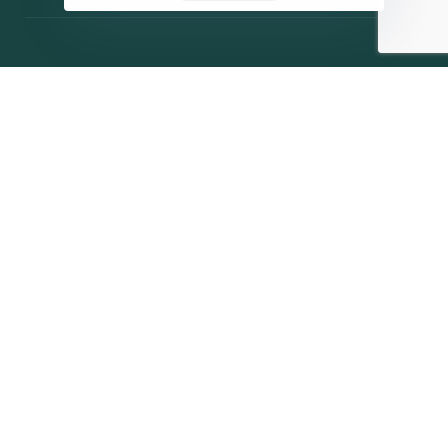
Η ΠΑΡΆΤΑΞΗ
MEDIA
Όραμα
Ανακοινώσεις
Σχέδιο
Νέα