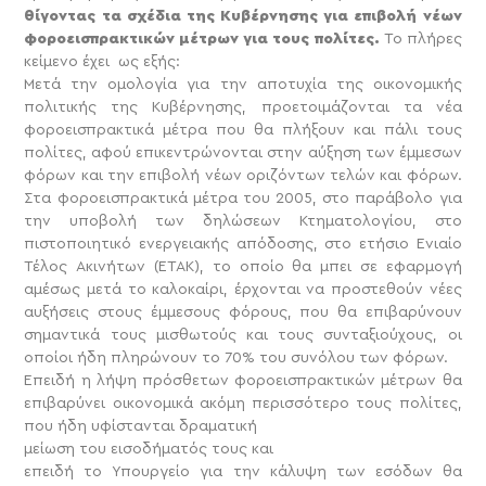
θίγοντας τα σχέδια της Κυβέρνησης για επιβολή νέων
φοροεισπρακτικών μέτρων για τους πολίτες.
Το πλήρες
κείμενο έχει ως εξής:
Μετά την ομολογία για την αποτυχία της οικονομικής
πολιτικής της Κυβέρνησης, προετοιμάζονται τα νέα
φοροεισπρακτικά μέτρα που θα πλήξουν και πάλι τους
πολίτες, αφού επικεντρώνονται στην αύξηση των έμμεσων
φόρων και την επιβολή νέων οριζόντων τελών και φόρων.
Στα φοροεισπρακτικά μέτρα του 2005, στο παράβολο για
την υποβολή των δηλώσεων Κτηματολογίου, στο
πιστοποιητικό ενεργειακής απόδοσης, στο ετήσιο Ενιαίο
Τέλος Ακινήτων (ΕΤΑΚ), το οποίο θα μπει σε εφαρμογή
αμέσως μετά το καλοκαίρι, έρχονται να προστεθούν νέες
αυξήσεις στους έμμεσους φόρους, που θα επιβαρύνουν
σημαντικά τους μισθωτούς και τους συνταξιούχους, οι
οποίοι ήδη πληρώνουν το 70% του συνόλου των φόρων.
Επειδή η λήψη πρόσθετων φοροεισπρακτικών μέτρων θα
επιβαρύνει οικονομικά ακόμη περισσότερο τους πολίτες,
που ήδη υφίστανται δραματική
μείωση του εισοδήματός τους και
επειδή το Υπουργείο για την κάλυψη των εσόδων θα