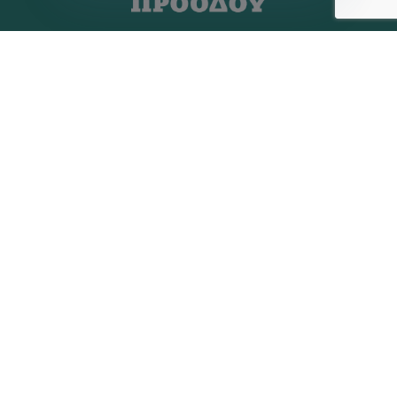
Η ΠΑΡΆΤΑΞΗ
MEDIA
Όραμα
Ανακοινώσεις
Σχέδιο
Νέα
Πολιτική Απορρήτου
Επικοινωνία
ΕΚΛΟΓΙΚΌ ΚΈΝΤΡΟ
+(30) 289 102 4800