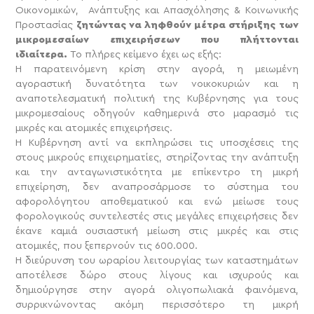
Οικονομικών, Ανάπτυξης και Απασχόλησης & Κοινωνικής
Προστασίας
ζητώντας να ληφθούν μέτρα στήριξης των
μικρομεσαίων επιχειρήσεων που πλήττονται
ιδιαίτερα.
Το πλήρες κείμενο έχει ως εξής:
Η παρατεινόμενη κρίση στην αγορά, η μειωμένη
αγοραστική δυνατότητα των νοικοκυριών και η
αναποτελεσματική πολιτική της Κυβέρνησης για τους
μικρομεσαίους οδηγούν καθημερινά στο μαρασμό τις
μικρές και ατομικές επιχειρήσεις.
Η Κυβέρνηση αντί να εκπληρώσει τις υποσχέσεις της
στους μικρούς επιχειρηματίες, στηρίζοντας την ανάπτυξη
και την ανταγωνιστικότητα με επίκεντρο τη μικρή
επιχείρηση, δεν αναπροσάρμοσε το σύστημα του
αφορολόγητου αποθεματικού και ενώ μείωσε τους
φορολογικούς συντελεστές στις μεγάλες επιχειρήσεις δεν
έκανε καμιά ουσιαστική μείωση στις μικρές και στις
ατομικές, που ξεπερνούν τις 600.000.
Η διεύρυνση του ωραρίου λειτουργίας των καταστημάτων
αποτέλεσε δώρο στους λίγους και ισχυρούς και
δημιούργησε στην αγορά ολιγοπωλιακά φαινόμενα,
συρρικνώνοντας ακόμη περισσότερο τη μικρή