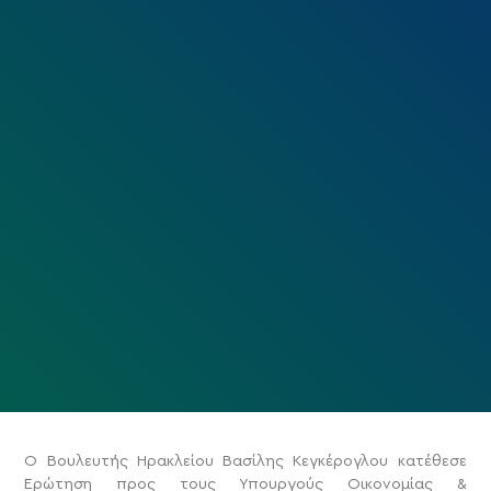
Ο Βουλευτής Ηρακλείου Βασίλης Κεγκέρογλου κατέθεσε
Ερώτηση προς τους Υπουργούς Οικονομίας &