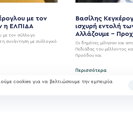
MEDIA
ΕΚΛΟΓΙΚΌ ΚΈΝΤΡΟ
έρογλου με τον
Βασίλης Κεγκέρογ
+(30) 289 102 4800
ν η ΕΛΠΙΔΑ
ισχυρή εντολή τω
Ανακοινώσεις
Αλλάζουμε – Προ
υ με τον σύλλογο
Νέα
τη συνάντηση με συλλογικό
Ηλ. ταχυδρομείο
Οι δημότες μίλησαν και απ
υ
Επικοινωνία
Πεδιάδας του μέλλοντος κα
kegkeroglou@gmail.com
Προόδου και
Περισσότερα
ούμε cookies για να βελτιώσουμε την εμπειρία