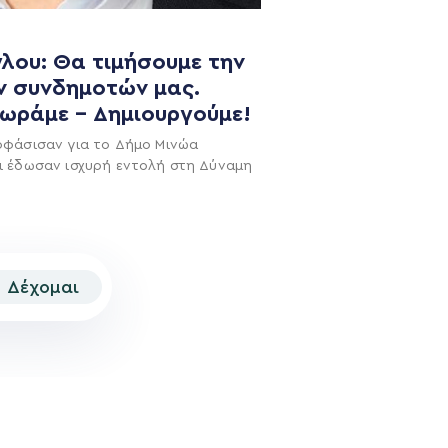
NEWSLETTER
λου: Θα τιμήσουμε την
ν συνδημοτών μας.
χωράμε – Δημιουργούμε!
οφάσισαν για το Δήμο Μινώα
ι έδωσαν ισχυρή εντολή στη Δύναμη
Δέχομαι
© 2026 | Created by
Aimark