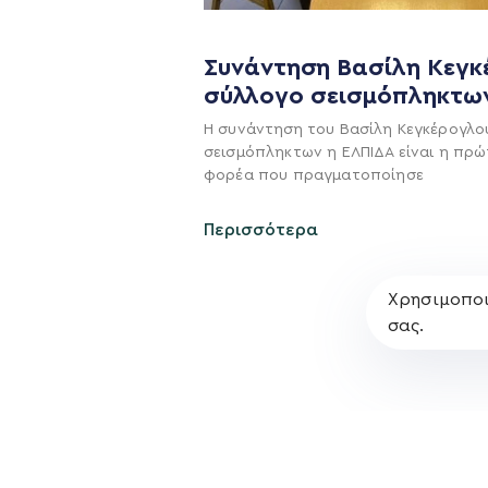
Η ΠΑΡΆΤΑΞΗ
Συνάντηση Βασίλη Κεγκ
σύλλογο σεισμόπληκτω
Όραμα
Η συνάντηση του Βασίλη Κεγκέρογλο
Σχέδιο
σεισμόπληκτων η ΕΛΠΙΔΑ είναι η πρώ
Πολιτική Απορρήτο
φορέα που πραγματοποίησε
Περισσότερα
Χρησιμοποι
σας.