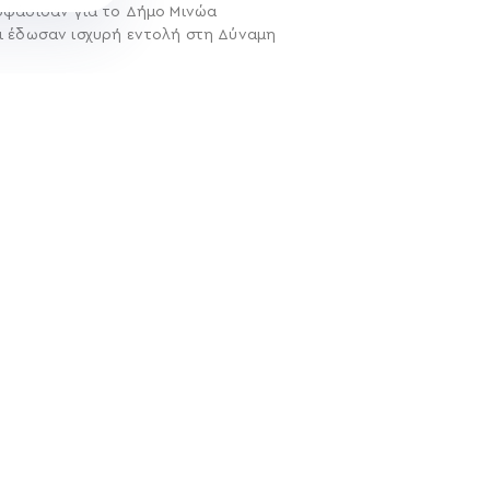
© 2026 | Created by
Aimark
οφάσισαν για το Δήμο Μινώα
ι έδωσαν ισχυρή εντολή στη Δύναμη