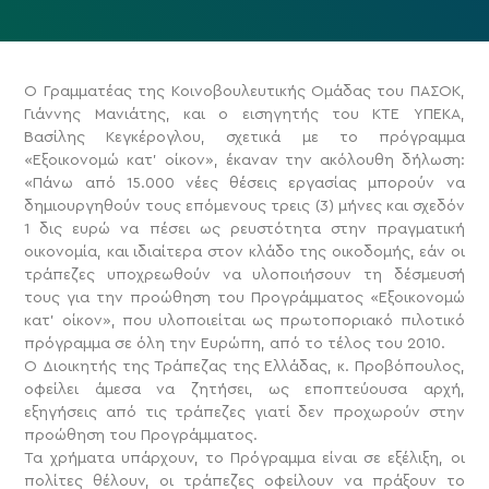
Ο Γραμματέας της Κοινοβουλευτικής Ομάδας του ΠΑΣΟΚ,
Γιάννης Μανιάτης, και ο εισηγητής του ΚΤΕ ΥΠΕΚΑ,
Βασίλης Κεγκέρογλου, σχετικά με το πρόγραμμα
«Εξοικονομώ κατ’ οίκον», έκαναν την ακόλουθη δήλωση:
«Πάνω από 15.000 νέες θέσεις εργασίας μπορούν να
δημιουργηθούν τους επόμενους τρεις (3) μήνες και σχεδόν
1 δις ευρώ να πέσει ως ρευστότητα στην πραγματική
οικονομία, και ιδιαίτερα στον κλάδο της οικοδομής, εάν οι
τράπεζες υποχρεωθούν να υλοποιήσουν τη δέσμευσή
τους για την προώθηση του Προγράμματος «Εξοικονομώ
κατ’ οίκον», που υλοποιείται ως πρωτοποριακό πιλοτικό
πρόγραμμα σε όλη την Ευρώπη, από το τέλος του 2010.
Ο Διοικητής της Τράπεζας της Ελλάδας, κ. Προβόπουλος,
οφείλει άμεσα να ζητήσει, ως εποπτεύουσα αρχή,
εξηγήσεις από τις τράπεζες γιατί δεν προχωρούν στην
προώθηση του Προγράμματος.
Τα χρήματα υπάρχουν, το Πρόγραμμα είναι σε εξέλιξη, οι
πολίτες θέλουν, οι τράπεζες οφείλουν να πράξουν το