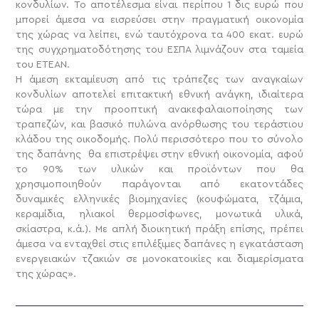
κονδυλίων. Το αποτέλεσμα είναι περίπου 1 δις ευρώ που
μπορεί άμεσα να εισρεύσει στην πραγματική οικονομία
της χώρας να λείπει, ενώ ταυτόχρονα τα 400 εκατ. ευρώ
της συγχρηματοδότησης του ΕΣΠΑ λιμνάζουν στα ταμεία
του ΕΤΕΑΝ.
Η άμεση εκταμίευση από τις τράπεζες των αναγκαίων
κονδυλίων αποτελεί επιτακτική εθνική ανάγκη, ιδιαίτερα
τώρα με την προοπτική ανακεφαλαιοποίησης των
τραπεζών, και βασικό πυλώνα ανόρθωσης του τεράστιου
κλάδου της οικοδομής. Πολύ περισσότερο που το σύνολο
της δαπάνης θα επιστρέψει στην εθνική οικονομία, αφού
το 90% των υλικών και προϊόντων που θα
χρησιμοποιηθούν παράγονται από εκατοντάδες
δυναμικές ελληνικές βιομηχανίες (κουφώματα, τζάμια,
κεραμίδια, ηλιακοί θερμοσίφωνες, μονωτικά υλικά,
σκίαστρα, κ.ά.). Με απλή διοικητική πράξη επίσης, πρέπει
άμεσα να ενταχθεί στις επιλέξιμες δαπάνες η εγκατάσταση
ενεργειακών τζακιών σε μονοκατοικίες και διαμερίσματα
της χώρας».