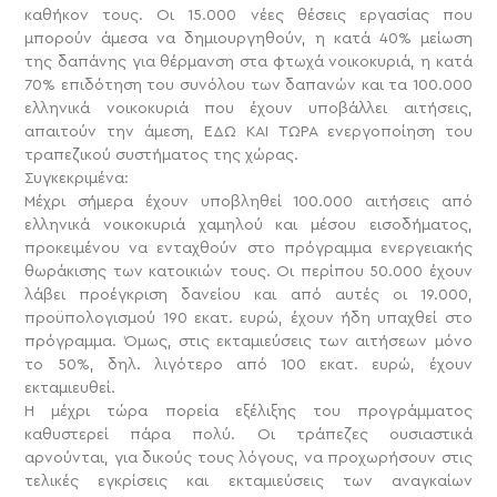
καθήκον τους. Οι 15.000 νέες θέσεις εργασίας που
μπορούν άμεσα να δημιουργηθούν, η κατά 40% μείωση
της δαπάνης για θέρμανση στα φτωχά νοικοκυριά, η κατά
70% επιδότηση του συνόλου των δαπανών και τα 100.000
ελληνικά νοικοκυριά που έχουν υποβάλλει αιτήσεις,
απαιτούν την άμεση, ΕΔΩ ΚΑΙ ΤΩΡΑ ενεργοποίηση του
τραπεζικού συστήματος της χώρας.
Συγκεκριμένα:
Μέχρι σήμερα έχουν υποβληθεί 100.000 αιτήσεις από
ελληνικά νοικοκυριά χαμηλού και μέσου εισοδήματος,
προκειμένου να ενταχθούν στο πρόγραμμα ενεργειακής
θωράκισης των κατοικιών τους. Οι περίπου 50.000 έχουν
λάβει προέγκριση δανείου και από αυτές οι 19.000,
προϋπολογισμού 190 εκατ. ευρώ, έχουν ήδη υπαχθεί στο
πρόγραμμα. Όμως, στις εκταμιεύσεις των αιτήσεων μόνο
το 50%, δηλ. λιγότερο από 100 εκατ. ευρώ, έχουν
εκταμιευθεί.
Η μέχρι τώρα πορεία εξέλιξης του προγράμματος
καθυστερεί πάρα πολύ. Οι τράπεζες ουσιαστικά
αρνούνται, για δικούς τους λόγους, να προχωρήσουν στις
τελικές εγκρίσεις και εκταμιεύσεις των αναγκαίων