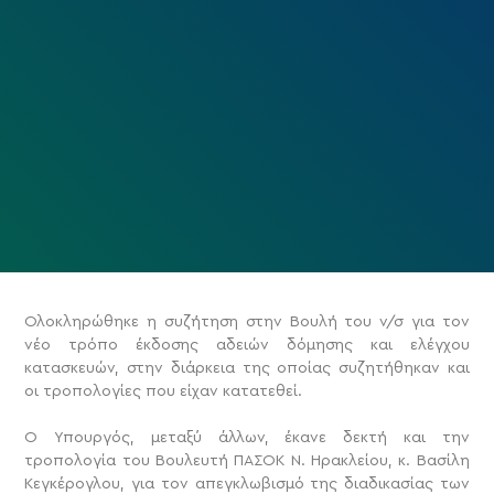
Ολοκληρώθηκε η συζήτηση στην Βουλή του ν/σ για τον
νέο τρόπο έκδοσης αδειών δόμησης και ελέγχου
κατασκευών, στην διάρκεια της οποίας συζητήθηκαν και
οι τροπολογίες που είχαν κατατεθεί.
Ο Υπουργός, μεταξύ άλλων, έκανε δεκτή και την
τροπολογία του Βουλευτή ΠΑΣΟΚ Ν. Ηρακλείου, κ. Βασίλη
Κεγκέρογλου, για τον απεγκλωβισμό της διαδικασίας των