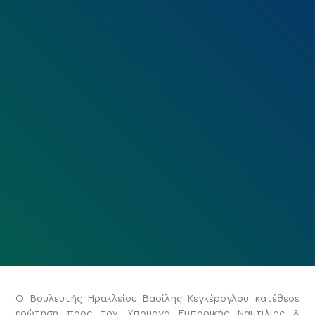
Ο Βουλευτής Ηρακλείου Βασίλης Κεγκέρογλου κατέθεσε
ερώτηση προς τον Υπουργό Εμπορικής Ναυτιλίας &