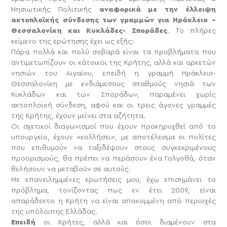
Νησιωτικής Πολιτικής
αναφορικά με την έλλειψη
ακτοπλοϊκής σύνδεσης των γραμμών για Ηράκλειο –
Θεσσαλονίκη και Κυκλάδες- Σποράδες
. Το πλήρες
κείμενο της ερώτησης έχει ως εξής:
Πάρα πολλά και πολύ σοβαρά είναι τα προβλήματα που
αντιμετωπίζουν οι κάτοικοι της Κρήτης, αλλά και αρκετών
νησιών του Αιγαίου, επειδή η γραμμή Ηράκλειο-
Θεσσαλονίκη με ενδιάμεσους σταθμούς νησιά των
Κυκλάδων και των Σποράδων, παραμένει χωρίς
ακτοπλοϊκή σύνδεση, αφού και οι τρεις άγονες γραμμές
της Κρήτης, έχουν μείνει στα αζήτητα.
Οι σχετικοί διαγωνισμοί που έχουν προκηρυχθεί από το
υπουργείο, έχουν «κολλήσει», με αποτέλεσμα οι πολίτες
που επιθυμούν να ταξιδέψουν στους συγκεκριμένους
προορισμούς, θα πρέπει να περάσουν ένα Γολγοθά, όταν
θελήσουν να μεταβούν σε αυτούς.
Με επανειλημμένες ερωτήσεις μου, έχω επισημάνει το
πρόβλημα, τονίζοντας πως εν έτει 2009, είναι
απαράδεκτο η Κρήτη να είναι αποκομμένη από περιοχές
της υπόλοιπης Ελλάδας.
Επειδή
οι Κρήτες, αλλά και όσοι διαμένουν στα