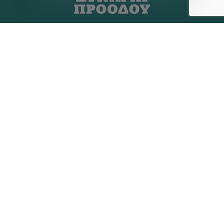
Η ΠΑΡΆΤΑΞΗ
MEDIA
Όραμα
Ανακοινώσεις
Σχέδιο
Νέα
Πολιτική Απορρήτου
Επικοινωνία
ΕΚΛΟΓΙΚΌ ΚΈΝΤΡΟ
+(30) 289 102 4800