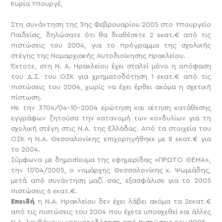
Κυρία Υπουργέ,
Στη συνάντηση της 3ης Φεβρουαρίου 2005 στο Υπουργείο
Παιδείας, δηλώσατε ότι θα διαθέσετε 2 εκατ.€ από τις
πιστώσεις του 2004, για το πρόγραμμα της σχολικής
στέγης της Νομαρχιακής Αυτοδιοίκησης Ηρακλείου.
Έκτοτε, στη Ν. Α. Ηρακλείου έχει σταλεί μόνο η απόφαση
του Δ.Σ. του ΟΣΚ για χρηματοδότηση 1 εκατ.€ από τις
πιστώσεις του 2004, χωρίς να έχει έρθει ακόμα η σχετική
πίστωση.
Με την 3704/04-10-2004 ερώτηση και αίτηση κατάθεσης
εγγράφων ζητούσα την κατανομή των κονδυλίων για τη
σχολική στέγη στις Ν.Α. της Ελλάδας. Από τα στοιχεία του
ΟΣΚ η Ν.Α. Θεσσαλονίκης επιχορηγήθηκε με 8 εκατ.€ για
το 2004.
Σύμφωνα με δημοσίευμα της εφημερίδας «ΠΡΩΤΟ ΘΕΜΑ»,
την 17/04/2005, ο νομάρχης Θεσσαλονίκης κ. Ψωμιάδης,
μετά από συνάντηση μαζί σας, εξασφάλισε για το 2005
πιστώσεις 6 εκατ.€.
Επειδή
η Ν.Α. Ηρακλείου δεν έχει λάβει ακόμα τα 2εκατ.€
από τις πιστώσεις του 2004 που έχετε υποσχεθεί και άλλες