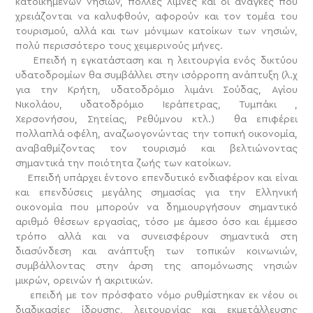
κατοικημένων νησιών, πολλές λίμνες και οι ανάγκες που
χρειάζονται να καλυφθούν, αφορούν και τον τομέα του
τουρισμού, αλλά και των μόνιμων κατοίκων των νησιών,
πολύ περισσότερο τους χειμερινούς μήνες.
Επειδή η εγκατάσταση και η λειτουργία ενός δικτύου
υδατοδρομίων θα συμβάλλει στην ισόρροπη ανάπτυξη (λ.χ
για την Κρήτη, υδατοδρόμιο λιμάνι Σούδας, Αγίου
Νικολάου, υδατοδρόμιο Ιεράπετρας, Τυμπάκι ,
Χερσονήσου, Σητείας, Ρεθύμνου κτλ.) θα επιφέρει
πολλαπλά οφέλη, αναζωογονώντας την τοπική οικονομία,
αναβαθμίζοντας τον τουρισμό και βελτιώνοντας
σημαντικά την ποιότητα ζωής των κατοίκων.
Επειδή υπάρχει έντονο επενδυτικό ενδιαφέρον και είναι
και επενδύσεις μεγάλης σημασίας για την Ελληνική
οικονομία που μπορούν να δημιουργήσουν σημαντικό
αριθμό θέσεων εργασίας, τόσο με άμεσο όσο και έμμεσο
τρόπο αλλά και να συνεισφέρουν σημαντικά στη
διασύνδεση και ανάπτυξη των τοπικών κοινωνιών,
συμβάλλοντας στην άρση της απομόνωσης νησιών
μικρών, ορεινών ή ακριτικών.
επειδή με τον πρόσφατο νόμο ρυθμίστηκαν εκ νέου οι
διαδικασίες ίδρυσης, λειτουργίας και εκμετάλλευσης