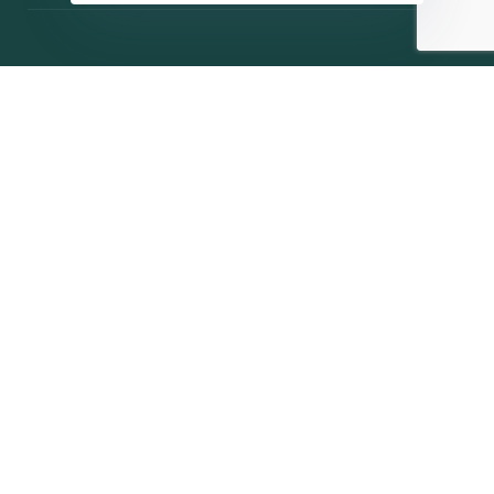
Η ΠΑΡΆΤΑΞΗ
MEDIA
Όραμα
Ανακοινώσεις
Σχέδιο
Νέα