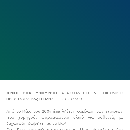
ΠΡΟΣ ΤΟΝ ΥΠΟΥΡΓΟ:
ΑΠΑΣΧΟΛΗΣΗΣ & ΚΟΙΝΩΝΙΚΗΣ
ΠΡΟΣΤΑΣΙΑΣ κος Π.ΠΑΝΑΓΙΩΤΟΠΟΥΛΟΣ
Από το Μάιο του 2004 έχει λήξει η σύμβαση των εταιριών,
που χορηγούν φαρμακευτικό υλικό για ασθενείς με
ζαχαρώδη διαβήτη, με το Ι.Κ.Α.
Στο Περιφερειακό υποκατάστημα Ι.Κ.Α. Ηρακλείου έχει