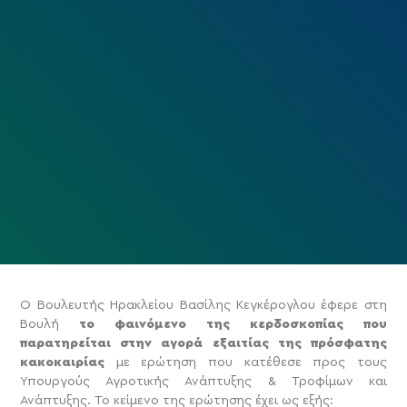
Ο Βουλευτής Ηρακλείου Βασίλης Κεγκέρογλου έφερε στη
Βουλή
το φαινόμενο της κερδοσκοπίας που
παρατηρείται στην αγορά εξαιτίας της πρόσφατης
κακοκαιρίας
με ερώτηση που κατέθεσε προς τους
Υπουργούς Αγροτικής Ανάπτυξης & Τροφίμων και
Ανάπτυξης. Το κείμενο της ερώτησης έχει ως εξής: