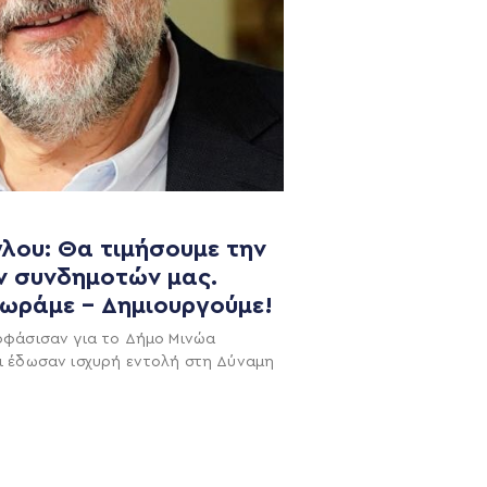
λου: Θα τιμήσουμε την
ν συνδημοτών μας.
NEWSLETTER
χωράμε – Δημιουργούμε!
οφάσισαν για το Δήμο Μινώα
ι έδωσαν ισχυρή εντολή στη Δύναμη