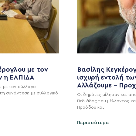
έρογλου με τον
Βασίλης Κεγκέρογ
ν η ΕΛΠΙΔΑ
ισχυρή εντολή τω
MEDIA
ΕΚΛΟΓΙΚΌ ΚΈΝΤΡΟ
Αλλάζουμε – Προ
υ με τον σύλλογο
τη συνάντηση με συλλογικό
Οι δημότες μίλησαν και απ
+(30) 289 102 4800
Ανακοινώσεις
Πεδιάδας του μέλλοντος κα
Νέα
Προόδου και
Ηλ. ταχυδρομείο
υ
Επικοινωνία
kegkeroglou@gmail.com
Περισσότερα