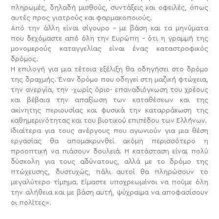
πληρωμές, δηλαδή μισθούς, συντάξεις και οφειλές, όπως
αυτές προς γιατρούς και φαρμακοποιούς.
Από την άλλη είναι σίγουρο – με βάση και τα μηνύματα
που δεχόμαστε από όλη την Ευρώπη – ότι η γραμμή της
μονομερούς καταγγελίας είναι ένας καταστροφικός
δρόμος.
Η επιλογή για μια τέτοια εξέλιξη θα οδηγήσει στο δρόμο
της δραχμής. Έναν δρόμο που οδηγεί στη μαζική φτώχεια,
την ανεργία, την -χωρίς όριο- επαναδιόγκωση του χρέους
και βέβαια την απαξίωση των καταθέσεων και της
ακίνητης περιουσίας και φυσικά την καταρράκωση της
καθημερινότητας και του βιοτικού επιπέδου των Ελλήνων.
Ιδιαίτερα για τους ανέργους που αγωνιούν για μια θέση
εργασίας θα απομακρυνθεί ακόμη περισσότερο η
προοπτική να πιάσουν δουλειά. Η κατάσταση είναι πολύ
δύσκολη για τους αδύνατους, αλλά με το δρόμο της
πτώχευσης, δυστυχώς, πάλι αυτοί θα πληρώσουν το
μεγαλύτερο τίμημα. Είμαστε υποχρεωμένοι να πούμε όλη
την αλήθεια και με βάση αυτή, ψύχραιμα να αποφασίσουν
οι πολίτες».