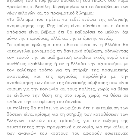
Δήλωση του υποψήφιου Βουλευτή του ΠΑΣΟΚ στο Νομό
Ηρακλείου, κ. Βασίλη Κεγκέρογλου για το διακύβευμα των
νέων εκλογών και το πραγματικό δίλημμα:
«Το δίλημμα που πρέπει να τεθεί ενόψει της εκλογικής
αναμέτρησης της 17ης Ιούνη είναι σύνθετο και η όποια
απόφαση είναι βέβαιο ότι θα καθορίσει το μέλλον όχι
μόνο της παρούσας, αλλά και της επόμενης γενιάς.
Το κρίσιμο ερώτημα που τίθεται είναι αν η Ελλάδα θα
καταγγείλει μονομερώς τη δανειακή σύμβαση, οδηγώντας
τον εαυτό της με μαθηματική ακρίβεια εκτός ευρώ υπό
συνθήκες εξαθλίωσης ή αν η Ελλάδα την αξιοποιήσει με
τον καλύτερο τρόπο για τη στήριξη της πραγματικής
οικονομίας και της εργασίας παράλληλα με την
αναθεώρηση των όρων της δανειακής σύμβασης που είναι
κρίσιμη για την κοινωνία και τους πολίτες, χωρίς να θέσει
σε κίνδυνο την θέση της στο ευρώ, χωρίς να θέσει σε
κίνδυνο την εκταμίευση του δανείου.
Οι πολίτες θα πρέπει να γνωρίζουν ότι: Η εκταμίευση των
δόσεων είναι κρίσιμη για τη στήριξη των καταθέσεων των
Ελλήνων πολιτών στις τράπεζες, για την αύξηση της
ρευστότητας στην πραγματική οικονομία, για την κάλυψη
των αναγκών του κράτους που αφορούν εσωτερικές