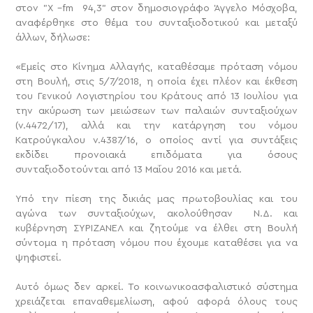
στον "X –fm 94,3" στον δημοσιογράφο Άγγελο Μόσχοβα,
αναφέρθηκε στο θέμα του συνταξιοδοτικού και μεταξύ
άλλων, δήλωσε:
«Εμείς στο Κίνημα Αλλαγής, καταθέσαμε πρόταση νόμου
στη Βουλή, στις 5/7/2018, η οποία έχει πλέον και έκθεση
του Γενικού Λογιστηρίου του Κράτους από 13 Ιουλίου για
την ακύρωση των μειώσεων των παλαιών συνταξιούχων
(ν.4472/17), αλλά και την κατάργηση του νόμου
Κατρούγκαλου ν.4387/16, ο οποίος αντί για συντάξεις
εκδίδει προνοιακά επιδόματα για όσους
συνταξιοδοτούνται από 13 Μαΐου 2016 και μετά.
Υπό την πίεση της δικιάς μας πρωτοβουλίας και του
αγώνα των συνταξιούχων, ακολούθησαν Ν.Δ. και
κυβέρνηση ΣΥΡΙΖΑΝΕΛ και ζητούμε να έλθει στη Βουλή
σύντομα η πρόταση νόμου που έχουμε καταθέσει για να
ψηφιστεί.
Αυτό όμως δεν αρκεί. Το κοινωνικοασφαλιστικό σύστημα
χρειάζεται επαναθεμελίωση, αφού αφορά όλους τους