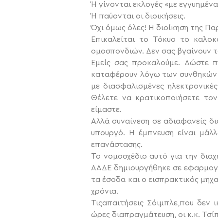
Ή γίνονται εκλογές «με εγγυημέν
Ή παύονται οι διοικήσεις.
Όχι όμως όλες! Η διοίκηση της Π
Επικαλείται το Τόκυο το καλοκ
ομοσπονδιών. Δεν σας βγαίνουν τ
Εμείς σας προκαλούμε. Δώστε π
καταφέρουν λόγω των συνθηκών ν
με διασφαλισμένες ηλεκτρονικές
Θέλετε να κρατικοποιήσετε τον
είμαστε.
Αλλά συναίνεση σε αδιαφανείς δι
υπουργό. Η έμπνευση είναι μάλλ
επανάστασης.
Το νομοσχέδιο αυτό για την διαχ
ΑΑΔΕ δημιουργήθηκε σε εφαρμογ
τα έσοδα και ο εισπρακτικός μηχα
χρόνια.
Τιςαπαιτήσεις Σόιμπλε,που δεν 
ώρες διαπραγμάτευση, οι κ.κ. Τσί