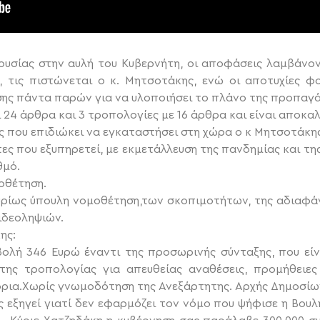
ουσίας στην αυλή του Κυβερνήτη, οι αποφάσεις λαμβάνον
, τις πιστώνεται ο κ. Μητσοτάκης, ενώ οι αποτυχίες 
σης πάντα παρών για να υλοποιήσει το πλάνο της προπαγ
 24 άρθρα και 3 τροπολογίες με 16 άρθρα και είναι αποκα
ς που επιδιώκει να εγκαταστήσει στη χώρα ο κ Μητσοτάκη
ες που εξυπηρετεί, με εκμετάλλευση της πανδημίας και τη
θμό.
μοθέτηση.
υρίως ύπουλη νομοθέτηση,των σκοπιμοτήτων, της αδιαφάν
 ιδεοληψιών.
ης:
λή 346 Ευρώ έναντι της προσωρινής σύνταξης, που είνα
της τροπολογίας για απευθείας αναθέσεις, προμήθειες
 όρια.Χωρίς γνωμοδότηση της Ανεξάρτητης. Αρχής Δημοσίω
 εξηγεί γιατί δεν εφαρμόζει τον νόμο που ψήφισε η Βουλή 