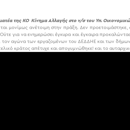
ματέα της ΚΟ Κίνημα Αλλαγής στο ν/σ του Υπ. Οικονομικ
ται μονίμως ανέτοιμη στην πράξη. Δεν προετοιμάστηκε, 
ι. Ούτε για να ενημερώσει έγκυρα και έγκαιρα προκαλώντας
 τον αγώνα των εργαζομένων του ΔΕΔΔΗΕ και των δήμων,
τελικό κράτος απέτυχε και απογυμνώθηκε! και το αυταρχικ