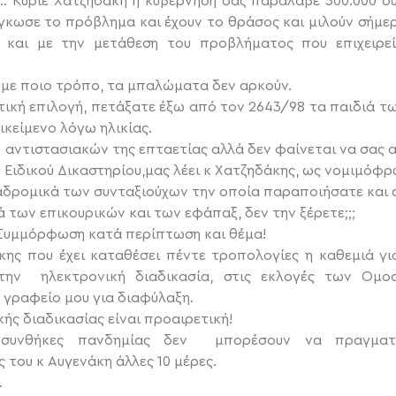
 Κύριε Χατζηδάκη η κυβέρνηση σας παράλαβε 300.000 σ
γκωσε το πρόβλημα και έχουν το θράσος και μιλούν σήμερα
υ και με την μετάθεση του προβλήματος που επιχειρε
ι με ποιο τρόπο, τα μπαλώματα δεν αρκούν.
τική επιλογή, πετάξατε έξω από τον 2643/98 τα παιδιά τ
ικείμενο λόγω ηλικίας.
ν αντιστασιακών της επταετίας αλλά δεν φαίνεται να σας 
Ειδικού Δικαστηρίου,μας λέει κ Χατζηδάκης, ως νομιμόφρ
ναδρομικά των συνταξιούχων την οποία παραποιήσατε και α
 των επικουρικών και των εφάπαξ, δεν την ξέρετε;;;
;Συμμόρφωση κατά περίπτωση και θέμα!
άκης που έχει καταθέσει πέντε τροπολογίες η καθεμιά γ
την ηλεκτρονική διαδικασία, στις εκλογές των Ομο
 γραφείο μου για διαφύλαξη.
ής διαδικασίας είναι προαιρετική!
 συνθήκες πανδημίας δεν μπορέσουν να πραγματοπ
 του κ Αυγενάκη άλλες 10 μέρες.
.