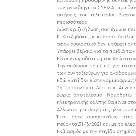
καταβολή προσωρινής σύνταξης….
τον ανεκδιήγητο ΣΥΡΙΖΑ, που διό
αιτήσεις του τελευταίου 3μήνο
περισσότερο.
Δώστε ριζική λύση, σας έχουμε πε
Κ. Χατζηδάκη, με καθαρά ιδεοληπ
αφού ουσιαστικά δεν υπάρχει αντ
Υπάρχει βέβαια για τα παιδιά τω
Είναι γνωμοδότηση του Ανώτατου 
Την απόφαση του Σ.τ.Ε. για τα α
των συνταξιούχων για αναδρομικά
Εδώ γιατί δεν είστε νομιμόφρων
2η Τροπολογία. Λέει ο κ. Αυγεν
χωρίς αποτέλεσμα. Νομοθετώ 
ηλεκτρονικής κάλπης θα είναι στο
Άλλωστε η επιλογή της ηλεκτρονικ
Έτσι όσες ομοσπονδίες στις
παύονται31/3/2021 και με το έλεος
Εκβιασμός με την παγίδα στημένη