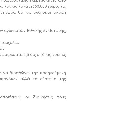
υνταξιοδοτικές εκκρεμότητες από
 και τις κάνατε360.000 χωρίς τις
ίτε,τώρα θα τις αυξήσετε ακόμη
ων αγωνιστών Εθνικής Αντίστασης,
απασχολεί.
ων.
φαιρέσατε 2,5 δις από τις τσέπες
ια να διορθώνει την προηγούμενη
σπονδιών αλλά το σύστημα της
οιήσουν, οι διοικήσεις τους