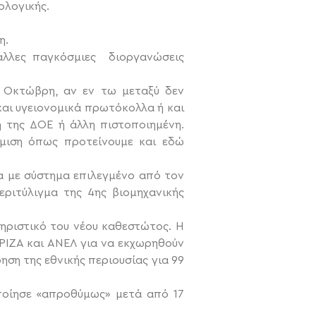
ολογικής.
η.
 άλλες παγκόσμιες διοργανώσεις
ν Οκτώβρη, αν εν τω μεταξύ δεν
αι υγειονομικά πρωτόκολλα ή και
ή της ΔΟΕ ή άλλη πιστοποιημένη.
θμιση όπως προτείνουμε και εδώ
τα με σύστημα επιλεγμένο από τον
εριτύλιγμα της 4ης βιομηχανικής
τηριστικό του νέου καθεστώτος. Η
ΙΖΑ και ΑΝΕΛ για να εκχωρηθούν
ηση της εθνικής περιουσίας για 99
οποίησε «απροθύμως» μετά από 17