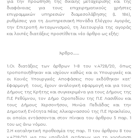
για την προώθηση της δίκαιης μεταχείρισης και της
διαφάνειας για τους επιχειρηματικούς χρήστες
επιγραμμικών υπηρεσιών διαμεσολάβησης (L 186),
ρυθμίσεις για τη Διυπηρεσιακή Μονάδα Ελέγχου Αγοράς,
την Επιτροπή Ανταγωνισμού, τη λειτουργία της αγοράς
και λοιπές διατάξεις προστίθεται νέο άρθρο ως εξής:
Άρθρο……
1.Οι διατάξεις των άρθρων 1-8 του ν.4728/20, όπως
τροποποιήθηκαν και ισχύουν καθώς και οι Υπουργικές και
οι Κοινές Υπουργικές Αποφάσεις που εκδόθηκαν κατ’
έφαρμογή τους, έχουν αναλογική εφαρμογή και για τους
Δήμους της Κρήτης και συγκεκριμένα για τους Δήμους της
Π.Ε Ρεθύμνου, τον Δήμο Οροπεδίου της Π.Ε Λασιθίου και
τους Δήμους Χερσονήσου, Μινώα Πεδιάδας και την
Δημοτική Ενότητα Νέας Αλικαρνασσού της Π.Ε Ηρακλείου,
οι οποίοι εντάσσονται στον πίνακα του άρθρου 5 παρ. 1
του ως άνω νόμου.
2.Η καταληκτική προθεσμία της παρ. 11 του άρθρου 8 του
ν.4728/20 για την υποβολή αιτήσεων για τη χορήγηση