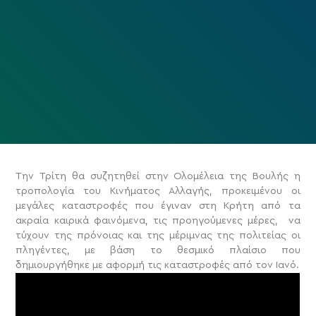
Την Τρίτη θα συζητηθεί στην Ολομέλεια της Βουλής η
τροπολογία του Κινήματος Αλλαγής, προκειμένου οι
μεγάλες καταστροφές που έγιναν στη Κρήτη από τα
ακραία καιρικά φαινόμενα, τις προηγούμενες μέρες, να
τύχουν της πρόνοιας και της μέριμνας της πολιτείας οι
πληγέντες, με βάση το θεσμικό πλαίσιο που
δημιουργήθηκε με αφορμή τις καταστροφές από τον Ιανό.