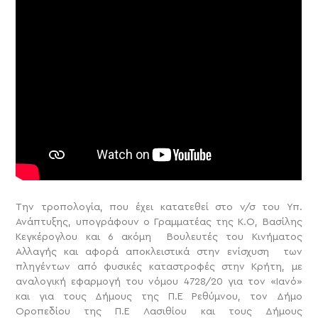
Την τροπολογία, που έχει κατατεθεί στο ν/σ του Υπ.
Ανάπτυξης, υπογράφουν ο Γραμματέας της Κ.Ο, Βασίλης
Κεγκέρογλου και 6 ακόμη Βουλευτές του Κινήματος
Αλλαγής και αφορά αποκλειστικά στην ενίσχυση των
πληγέντων από φυσικές καταστροφές στην Κρήτη, με
αναλογική εφαρμογή του νόμου 4728/20 για τον «Ιανό»
και για τους Δήμους της Π.Ε Ρεθύμνου, τον Δήμο
Οροπεδίου της Π.Ε Λασιθίου και τους Δήμους