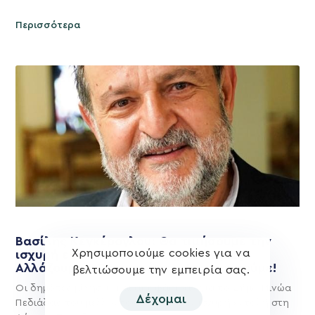
Περισσότερα
Βασίλης Κεγκέρογλου: Θα τιμήσουμε την
Χρησιμοποιούμε cookies για να
ισχυρή εντολή των συνδημοτών μας.
Αλλάζουμε – Προχωράμε – Δημιουργούμε!
βελτιώσουμε την εμπειρία σας.
Οι δημότες μίλησαν και αποφάσισαν για το Δήμο Μινώα
Δέχομαι
Πεδιάδας του μέλλοντος και έδωσαν ισχυρή εντολή στη