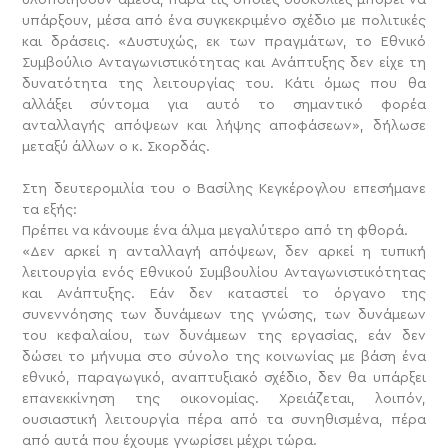
υπάρξουν, μέσα από ένα συγκεκριμένο σχέδιο με πολιτικές
και δράσεις. «Δυστυχώς, εκ των πραγμάτων, το Εθνικό
Συμβούλιο Ανταγωνιστικότητας και Ανάπτυξης δεν είχε τη
δυνατότητα της λειτουργίας του. Κάτι όμως που θα
αλλάξει σύντομα για αυτό το σημαντικό φορέα
ανταλλαγής απόψεων και λήψης αποφάσεων», δήλωσε
μεταξύ άλλων ο κ. Σκορδάς.
Στη δευτερομιλία του ο Βασίλης Κεγκέρογλου επεσήμανε
τα εξής:
Πρέπει να κάνουμε ένα άλμα μεγαλύτερο από τη φθορά.
«Δεν αρκεί η ανταλλαγή απόψεων, δεν αρκεί η τυπική
λειτουργία ενός Εθνικού Συμβουλίου Ανταγωνιστικότητας
και Ανάπτυξης. Εάν δεν καταστεί το όργανο της
συνεννόησης των δυνάμεων της γνώσης, των δυνάμεων
του κεφαλαίου, των δυνάμεων της εργασίας, εάν δεν
δώσει το μήνυμα στο σύνολο της κοινωνίας με βάση ένα
εθνικό, παραγωγικό, αναπτυξιακό σχέδιο, δεν θα υπάρξει
επανεκκίνηση της οικονομίας. Χρειάζεται, λοιπόν,
ουσιαστική λειτουργία πέρα από τα συνηθισμένα, πέρα
από αυτά που έχουμε γνωρίσει μέχρι τώρα.