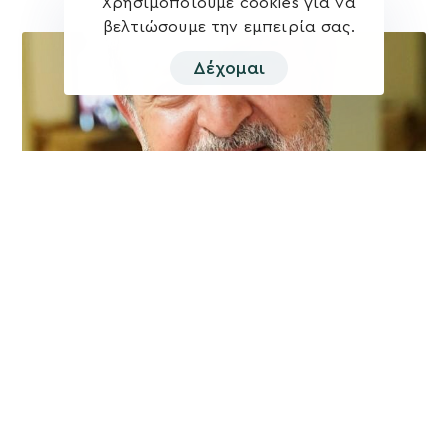
Χρησιμοποιούμε cookies για να
βελτιώσουμε την εμπειρία σας.
Δέχομαι
Βασίλης Κεγκέρογλου: Θα τιμήσουμε την
ισχυρή εντολή των συνδημοτών μας.
Αλλάζουμε – Προχωράμε – Δημιουργούμε!
Οι δημότες μίλησαν και αποφάσισαν για το Δήμο Μινώα
Πεδιάδας του μέλλοντος και έδωσαν ισχυρή εντολή στη
Δύναμη Προόδου και
Περισσότερα