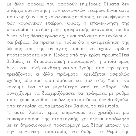
Σε άλλα φόρουμ που αφορούν επιμέρους θέματα δεν
υπάρχει συνεννόηση των κοινωνικών εταίρων. Είναι αυτά
που χωρίζουν τους κοινωνικούς εταίρους, τα συμφέροντα
των κοινωνικών εταίρων. Όμως, η επανεκκίνηση της
οικονομίας, η στήριξη της πραγματικής οικονομίας που θα
δώσει νέες θέσεις εργασίας, είναι από αυτά που ενώνουν.
Και βέβαια, θα πρέπει να πούμε ότι η αντιμετώπιση της
ύφεσης και της ανεργίας πρέπει να έχουν πρώτη
προτεραιότητα και η έξοδος από την κρίση προϋποθέτει
βεβαίως τη δημοσιονομική προσαρμογή, η οποία όμως
δεν είναι ικανή συνθήκη για να βγούμε από την κρίση.
Χρειάζονται κι άλλα πράγματα. Χρειάζεται ασφαλώς
σχέδιο, εδώ και τώρα δράσεις και πολιτικές. Πρέπει να
κάνουμε ένα άλμα μεγαλύτερο από τη φθορά. Εάν
συνεχίζουμε να διαχειριζόμαστε τα πράγματα με ρυθμό
που είχαμε συνηθίσει σε άλλες καταστάσεις δεν θα βγούμε
από την κρίση και τα μέτρα δεν θα είναι τα τελευταία.
Γι’ αυτό, λοιπόν, εμείς επιμένουμε ότι χρειάζεται μία
επικαιροποίηση της στρατηγικής, χρειάζεται παράλληλα
με τη δημοσιονομική προσαρμογή μια δέσμη μέτρων για
την κοινωνική προστασία, να δούμε το θέμα της