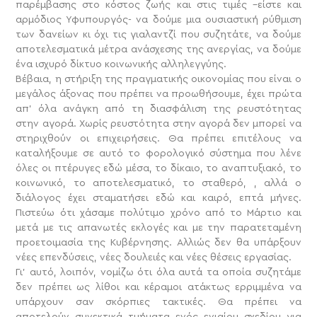
παρέμβασης στο κόστος ζωής και στις τιμές –είστε και
αρμόδιος Υφυπουργός- να δούμε μια ουσιαστική ρύθμιση
των δανείων κι όχι τις γιαλαντζί που συζητάτε, να δούμε
αποτελεσματικά μέτρα ανάσχεσης της ανεργίας, να δούμε
ένα ισχυρό δίκτυο κοινωνικής αλληλεγγύης.
Βέβαια, η στήριξη της πραγματικής οικονομίας που είναι ο
μεγάλος άξονας που πρέπει να προωθήσουμε, έχει πρώτα
απ’ όλα ανάγκη από τη διασφάλιση της ρευστότητας
στην αγορά. Χωρίς ρευστότητα στην αγορά δεν μπορεί να
στηριχθούν οι επιχειρήσεις. Θα πρέπει επιτέλους να
καταλήξουμε σε αυτό το φορολογικό σύστημα που λένε
όλες οι πτέρυγες εδώ μέσα, το δίκαιο, το αναπτυξιακό, το
κοινωνικό, το αποτελεσματικό, το σταθερό, , αλλά ο
διάλογος έχει σταματήσει εδώ και καιρό, επτά μήνες.
Πιστεύω ότι χάσαμε πολύτιμο χρόνο από το Μάρτιο και
μετά με τις απανωτές εκλογές και με την παρατεταμένη
προετοιμασία της Κυβέρνησης. Αλλιώς δεν θα υπάρξουν
νέες επενδύσεις, νέες δουλειές και νέες θέσεις εργασίας.
Γι’ αυτό, λοιπόν, νομίζω ότι όλα αυτά τα οποία συζητάμε
δεν πρέπει ως λίθοι και κέραμοι ατάκτως ερριμμένα να
υπάρχουν σαν σκόρπιες τακτικές. Θα πρέπει να
αποτελούν συνεκτικά τμήματα ενός ενιαίου σχεδίου για