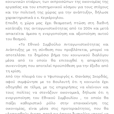
κοινωνικών εταίρων, των εκπροσώπων της οικονομίας της
εργασίας και του επιστημονικού κόσμου για τους στόχους
και την πολιτική της χώρας για την ανάπτυξη», δήλωσε
χαρακτηριστικά ο κ. Κεγκέρογλου.
Επειδή η χώρα μας έχει θεαματική πτώση στη διεθνή
κατάταξη της ανταγωνιστικότητας από το 2004 και μετά
απαιτείται άμεσα η ενεργοποίηση και αξιοποίηση αυτού
του θεσμού.
«Το Εθνικό Συμβούλιο Ανταγωνιστικότητας και
Ανάπτυξης με τη σύνθεση που προβλέπεται, μπορεί να
αποτελέσει το δημόσιο βήμα του κοινωνικού διαλόγου
μέσα από το οποίο θα επιτευχθεί η απαραίτητη
συνεννόηση που αποτελεί προϋπόθεση για την έξοδο από
τη κρίση.
Από την πλευρά του ο Υφυπουργός κ. Θανάσης Σκορδάς,
αφού συμφώνησε με το Βουλευτή ότι η κοινωνία έχει
οδηγηθεί σε τέλμα, με τις επιχειρήσεις να κλείνουν και
τους πολίτες να στενάζουν οικονομικά, δήλωσε ότι η
ενεργοποίηση του Εθνικού Συμβουλίου , το οποίο θα
παίξει καθοριστικό ρόλο στην επανεκκίνηση της
οικονομίας, είναι μέσα στις προτεραιότητες, που θα
υλοποιηθούν άμεσα, παρά τις όποιες δυσκολίες μπορεί να