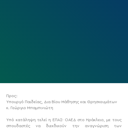
Προς:
Υπουργό Παιδείας, Δια Βίου Μάθησης και Θρησκευμάτων
κ. Γεώργιο Μπαμπινιώτη
Υπό κατάληψη τελεί η ΕΠΑΣ- ΟΑΕΔ στο Ηράκλειο, με τους
σπουδαστές να διεκδικούν την αναγνώριση των