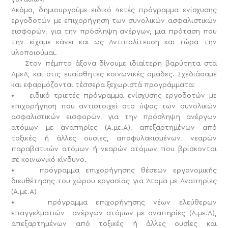
Ακόμα, δημιουργούμε ειδικό 4ετές πρόγραμμα ενίσχυσης
εργοδοτών με επιχορήγηση των συνολικών ασφαλιστικών
εισφορών, για την πρόσληψη ανέργων, μια πρόταση που
την είχαμε κάνει και ως Αντιπολίτευση και τώρα την
υλοποιούμαι.
Στον πέμπτο άξονα δίνουμε ιδιαίτερη βαρύτητα στα
ΑμεΑ, και στις ευαίσθητες κοινωνικές ομάδες. Σχεδιάσαμε
και εφαρμόζονται τέσσερα ξεχωριστά προγράμματα:
• ειδικό τριετές πρόγραμμα ενίσχυσης εργοδοτών με
επιχορήγηση που αντιστοιχεί στο ύψος των συνολικών
ασφαλιστικών εισφορών, για την πρόσληψη ανέργων
ατόμων με αναπηρίες (A.με.Α), απεξαρτημένων από
τοξικές ή άλλες ουσίες, αποφυλακισμένων, νεαρών
παραβατικών ατόμων ή νεαρών ατόμων που βρίσκονται
σε κοινωνικό κίνδυνο.
• πρόγραμμα επιχορήγησης θέσεων εργονομικής
διευθέτησης του χώρου εργασίας για Άτομα με Αναπηρίες
(A.με.Α)
• πρόγραμμα επιχορήγησης νέων ελεύθερων
επαγγελματιών ανέργων ατόμων με αναπηρίες (A.με.Α),
απεξαρτημένων από τοξικές ή άλλες ουσίες και