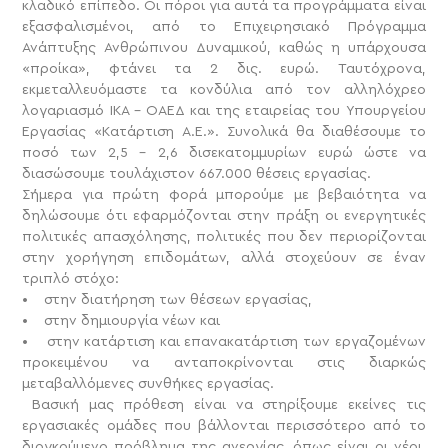
κλαδικό επίπεδο. Οι πόροι για αυτά τα προγράμματα είναι
εξασφαλισμένοι, από το Επιχειρησιακό Πρόγραμμα
Ανάπτυξης Ανθρώπινου Δυναμικού, καθώς η υπάρχουσα
«προίκα», φτάνει τα 2 δις. ευρώ. Ταυτόχρονα,
εκμεταλλευόμαστε τα κονδύλια από τον αλληλόχρεο
λογαριασμό ΙΚΑ – ΟΑΕΔ και της εταιρείας του Υπουργείου
Εργασίας «Κατάρτιση Α.Ε.». Συνολικά θα διαθέσουμε το
ποσό των 2,5 – 2,6 δισεκατομμυρίων ευρώ ώστε να
διασώσουμε τουλάχιστον 667.000 θέσεις εργασίας.
Σήμερα για πρώτη φορά μπορούμε με βεβαιότητα να
δηλώσουμε ότι εφαρμόζονται στην πράξη οι ενεργητικές
πολιτικές απασχόλησης, πολιτικές που δεν περιορίζονται
στην χορήγηση επιδομάτων, αλλά στοχεύουν σε έναν
τριπλό στόχο:
• στην διατήρηση των θέσεων εργασίας,
• στην δημιουργία νέων και
• στην κατάρτιση και επανακατάρτιση των εργαζομένων
προκειμένου να ανταποκρίνονται στις διαρκώς
μεταβαλλόμενες συνθήκες εργασίας.
Βασική μας πρόθεση είναι να στηρίξουμε εκείνες τις
εργασιακές ομάδες που βάλλονται περισσότερο από το
διογκούμενο πρόβλημα της ανεργίας, όπως είναι οι νέοι,