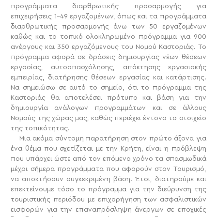
προγράμματα διαρθρωτικής προσαρμογής για
επιχειρήσεις 1-49 εργαζομένων, όπως και τα προγράμματα
διαρθρωτικής προσαρμογής άνω των 50 εργαζομένων
καθώς και το τοπικό ολοκληρωμένο πρόγραμμα για 900
ανέργους και 350 εργαζόμενους του Νομού Καστοριάς. Το
πρόγραμμα αφορά σε δράσεις δημιουργίας νέων θέσεων
εργασίας, αυτοαπασχόλησης, απόκτησης εργασιακής
εμπειρίας, διατήρησης θέσεων εργασίας και κατάρτισης.
Να σημειώσω σε αυτό το σημείο, ότι το πρόγραμμα της
Καστοριάς θα αποτελέσει πρότυπο και βάση για την
δημιουργία ανάλογων προγραμμάτων και σε άλλους
Νομούς της χώρας μας, καθώς περιέχει έντονο το στοιχείο
της τοπικότητας.
Μια ακόμα σύντομη παρατήρηση στον πρώτο άξονα για
ένα θέμα που σχετίζεται με την Κρήτη, είναι η πρόβλεψη
που υπάρχει ώστε από τον επόμενο χρόνο τα σπασμωδικά
μέχρι σήμερα προγράμματα που αφορούν στον Τουρισμό,
να αποκτήσουν συγκεκριμένη βάση. Έτσι, διατηρούμε και
επεκτείνουμε τόσο το πρόγραμμα για την διεύρυνση της
τουριστικής περιόδου με επιχορήγηση των ασφαλιστικών
εισφορών για την επαναπρόσληψη άνεργων σε εποχικές