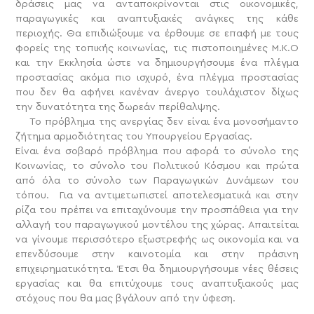
δράσεις μας να ανταποκρίνονται στις οικονομικές,
παραγωγικές και αναπτυξιακές ανάγκες της κάθε
περιοχής. Θα επιδιώξουμε να έρθουμε σε επαφή με τους
φορείς της τοπικής κοινωνίας, τις πιστοποιημένες Μ.Κ.Ο
και την Εκκλησία ώστε να δημιουργήσουμε ένα πλέγμα
προστασίας ακόμα πιο ισχυρό, ένα πλέγμα προστασίας
που δεν θα αφήνει κανέναν άνεργο τουλάχιστον δίχως
την δυνατότητα της δωρεάν περίθαλψης.
Το πρόβλημα της ανεργίας δεν είναι ένα μονοσήμαντο
ζήτημα αρμοδιότητας του Υπουργείου Εργασίας.
Είναι ένα σοβαρό πρόβλημα που αφορά το σύνολο της
Κοινωνίας, το σύνολο του Πολιτικού Κόσμου και πρώτα
από όλα το σύνολο των Παραγωγικών Δυνάμεων του
τόπου. Για να αντιμετωπιστεί αποτελεσματικά και στην
ρίζα του πρέπει να επιταχύνουμε την προσπάθεια για την
αλλαγή του παραγωγικού μοντέλου της χώρας. Απαιτείται
να γίνουμε περισσότερο εξωστρεφής ως οικονομία και να
επενδύσουμε στην καινοτομία και στην πράσινη
επιχειρηματικότητα. Έτσι θα δημιουργήσουμε νέες θέσεις
εργασίας και θα επιτύχουμε τους αναπτυξιακούς μας
στόχους που θα μας βγάλουν από την ύφεση.