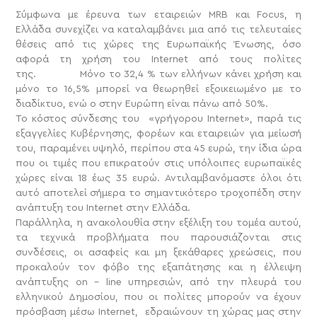
Σύμφωνα με έρευνα των εταιρειών MRB και Focus, η
Ελλάδα συνεχίζει να καταλαμβάνει μια από τις τελευταίες
θέσεις από τις χώρες της Ευρωπαϊκής Ένωσης, όσο
αφορά τη χρήση του Internet από τους πολίτες
της. Μόνο το 32,4 % των ελλήνων κάνει χρήση και
μόνο το 16,5% μπορεί να θεωρηθεί εξοικειωμένο με το
διαδίκτυο, ενώ ο στην Ευρώπη είναι πάνω από 50%.
Το κόστος σύνδεσης του «γρήγορου Internet», παρά τις
εξαγγελίες Κυβέρνησης, φορέων και εταιρειών για μείωσή
του, παραμένει υψηλό, περίπου στα 45 ευρώ, την ίδια ώρα
που οι τιμές που επικρατούν στις υπόλοιπες ευρωπαϊκές
χώρες είναι 18 έως 35 ευρώ. Αντιλαμβανόμαστε όλοι ότι
αυτό αποτελεί σήμερα το σημαντικότερο τροχοπέδη στην
ανάπτυξη του Internet στην Ελλάδα.
Παράλληλα, η ανακολουθία στην εξέλιξη του τομέα αυτού,
τα τεχνικά προβλήματα που παρουσιάζονται στις
συνδέσεις, οι ασαφείς και μη ξεκάθαρες χρεώσεις, που
προκαλούν τον φόβο της εξαπάτησης και η έλλειψη
ανάπτυξης on – line υπηρεσιών, από την πλευρά του
ελληνικού Δημοσίου, που οι πολίτες μπορούν να έχουν
πρόσβαση μέσω Internet, εδραιώνουν τη χώρας μας στην