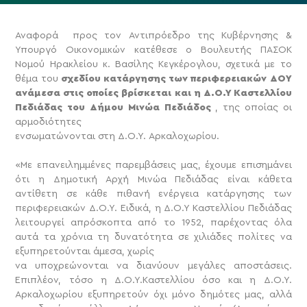
Αναφορά προς τον Αντιπρόεδρο της Κυβέρνησης &
Υπουργό Οικονομικών κατέθεσε ο Βουλευτής ΠΑΣΟΚ
Νομού Ηρακλείου κ. Βασίλης Κεγκέρογλου, σχετικά με το
θέμα του
σχεδίου κατάργησης των περιφερειακών ΔΟΥ
ανάμεσα στις οποίες βρίσκεται και η Δ.Ο.Υ Καστελλίου
Πεδιάδας του Δήμου Μινώα Πεδιάδος
, της οποίας οι
αρμοδιότητες
ενσωματώνονται στη Δ.Ο.Υ. Αρκαλοχωρίου.
«Με επανειλημμένες παρεμβάσεις μας, έχουμε επισημάνει
ότι η Δημοτική Αρχή Μινώα Πεδιάδας είναι κάθετα
αντίθετη σε κάθε πιθανή ενέργεια κατάργησης των
περιφερειακών Δ.Ο.Υ. Ειδικά, η Δ.Ο.Υ Καστελλίου Πεδιάδας
λειτουργεί απρόσκοπτα από το 1952, παρέχοντας όλα
αυτά τα χρόνια τη δυνατότητα σε χιλιάδες πολίτες να
εξυπηρετούνται άμεσα, χωρίς
να υποχρεώνονται να διανύουν μεγάλες αποστάσεις.
Επιπλέον, τόσο η Δ.Ο.Υ.Καστελλίου όσο και η Δ.Ο.Υ.
Αρκαλοχωρίου εξυπηρετούν όχι μόνο δημότες μας, αλλά