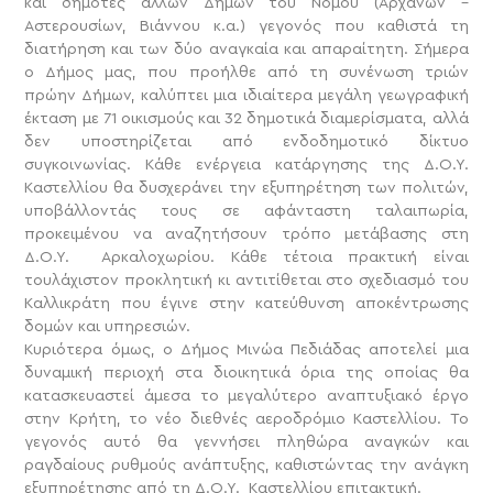
και δημότες άλλων Δήμων του Νομού (Αρχανών –
Αστερουσίων, Βιάννου κ.α.) γεγονός που καθιστά τη
διατήρηση και των δύο αναγκαία και απαραίτητη.
Σήμερα
ο Δήμος μας, που προήλθε από τη συνένωση τριών
πρώην Δήμων, καλύπτει μια ιδιαίτερα μεγάλη γεωγραφική
έκταση με 71 οικισμούς και 32 δημοτικά διαμερίσματα, αλλά
δεν υποστηρίζεται από ενδοδημοτικό δίκτυο
συγκοινωνίας. Κάθε ενέργεια κατάργησης της Δ.Ο.Υ.
Καστελλίου θα δυσχεράνει την εξυπηρέτηση των πολιτών,
υποβάλλοντάς τους σε αφάνταστη ταλαιπωρία,
προκειμένου να αναζητήσουν τρόπο μετάβασης στη
Δ.Ο.Υ. Αρκαλοχωρίου. Κάθε τέτοια πρακτική είναι
τουλάχιστον προκλητική κι αντιτίθεται στο σχεδιασμό του
Καλλικράτη που έγινε στην κατεύθυνση αποκέντρωσης
δομών και υπηρεσιών.
Κυριότερα όμως, ο Δήμος Μινώα Πεδιάδας αποτελεί μια
δυναμική περιοχή στα διοικητικά όρια της οποίας θα
κατασκευαστεί άμεσα το μεγαλύτερο αναπτυξιακό έργο
στην Κρήτη, το νέο διεθνές αεροδρόμιο Καστελλίου. Το
γεγονός αυτό θα γεννήσει πληθώρα αναγκών και
ραγδαίους ρυθμούς ανάπτυξης, καθιστώντας την ανάγκη
εξυπηρέτησης από τη Δ.Ο.Υ. Καστελλίου επιτακτική.