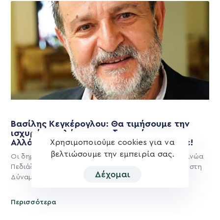
Βασίλης Κεγκέρογλου: Θα τιμήσουμε την
ισχυρή εντολή των συνδημοτών μας.
Αλλάζουμε – Προχωράμε – Δημιουργούμε!
Χρησιμοποιούμε cookies για να
βελτιώσουμε την εμπειρία σας.
Οι δημότες μίλησαν και αποφάσισαν για το Δήμο Μινώα
Πεδιάδας του μέλλοντος και έδωσαν ισχυρή εντολή στη
Δέχομαι
Δύναμη Προόδου και
Περισσότερα