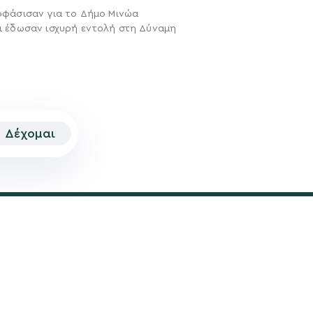
οφάσισαν για το Δήμο Μινώα
ι έδωσαν ισχυρή εντολή στη Δύναμη
Δέχομαι
© 2026 | Created by
Aimark