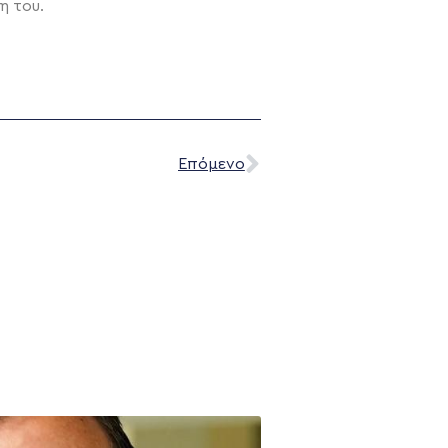
η του.
Επόμενο