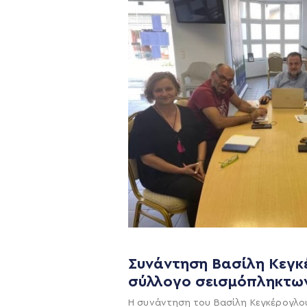
Συνάντηση Βασίλη Κεγκ
Η ΠΑΡΆΤΑΞΗ
σύλλογο σεισμόπληκτω
Όραμα
Η συνάντηση του Βασίλη Κεγκέρογλο