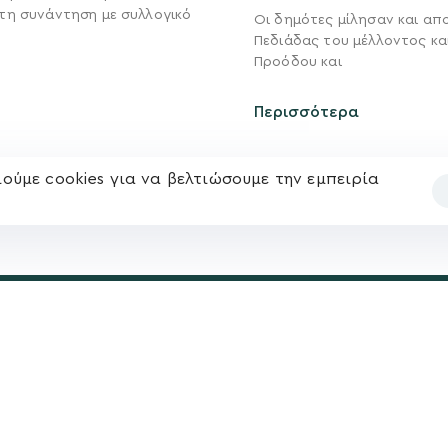
τη συνάντηση με συλλογικό
Οι δημότες μίλησαν και απ
Νέα
Πεδιάδας του μέλλοντος κα
Ηλ. ταχυδρομείο
υ
Επικοινωνία
Προόδου και
kegkeroglou@gmail.com
Περισσότερα
ούμε cookies για να βελτιώσουμε την εμπειρία