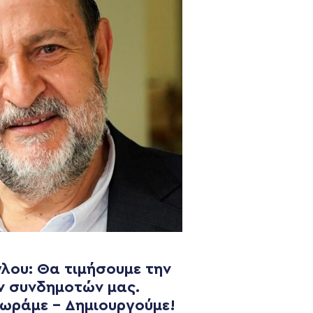
λου: Θα τιμήσουμε την
NEWSLETTER
ν συνδημοτών μας.
χωράμε – Δημιουργούμε!