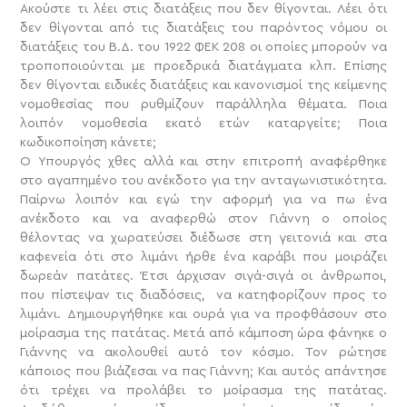
Ακούστε τι λέει στις διατάξεις που δεν θίγονται. Λέει ότι
δεν θίγονται από τις διατάξεις του παρόντος νόμου οι
διατάξεις του Β.Δ. του 1922 ΦΕΚ 208 οι οποίες μπορούν να
τροποποιούνται με προεδρικά διατάγματα κλπ. Επίσης
δεν θίγονται ειδικές διατάξεις και κανονισμοί της κείμενης
νομοθεσίας που ρυθμίζουν παράλληλα θέματα. Ποια
λοιπόν νομοθεσία εκατό ετών καταργείτε; Ποια
κωδικοποίηση κάνετε;
Ο Υπουργός χθες αλλά και στην επιτροπή αναφέρθηκε
στο αγαπημένο του ανέκδοτο για την ανταγωνιστικότητα.
Παίρνω λοιπόν και εγώ την αφορμή για να πω ένα
ανέκδοτο και να αναφερθώ στον Γιάννη ο οποίος
θέλοντας να χωρατεύσει διέδωσε στη γειτονιά και στα
καφενεία ότι στο λιμάνι ήρθε ένα καράβι που μοιράζει
δωρεάν πατάτες. Έτσι άρχισαν σιγά-σιγά οι άνθρωποι,
που πίστεψαν τις διαδόσεις, να κατηφορίζουν προς το
λιμάνι. Δημιουργήθηκε και ουρά για να προφθάσουν στο
μοίρασμα της πατάτας. Μετά από κάμποση ώρα φάνηκε ο
Γιάννης να ακολουθεί αυτό τον κόσμο. Τον ρώτησε
κάποιος που βιάζεσαι να πας Γιάννη; Και αυτός απάντησε
ότι τρέχει να προλάβει το μοίρασμα της πατάτας.