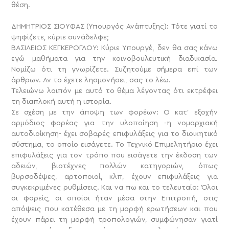
θέση.
ΔΗΜΗΤΡΙΟΣ ΣΙΟΥΦΑΣ (Υπουργός Ανάπτυξης): Τότε γιατί το
ψηφίζετε, κύριε συνάδελφε;
ΒΑΣΙΛΕΙΟΣ ΚΕΓΚΕΡΟΓΛΟΥ: Κύριε Υπουργέ, δεν θα σας κάνω
εγώ μαθήματα για την κοινοβουλευτική διαδικασία.
Νομίζω ότι τη γνωρίζετε. Συζητούμε σήμερα επί των
άρθρων. Αν το έχετε λησμονήσει, σας το λέω.
Τελειώνω λοιπόν με αυτό το θέμα λέγοντας ότι εκτρέφει
τη διαπλοκή αυτή η ιστορία.
Σε σχέση με την άποψη των φορέων: Ο κατ’ εξοχήν
αρμόδιος φορέας για την υλοποίηση -η νομαρχιακή
αυτοδιοίκηση- έχει σοβαρές επιφυλάξεις για το διοικητικό
σύστημα, το οποίο εισάγετε. Το Τεχνικό Επιμελητήριο έχει
επιφυλάξεις για τον τρόπο που εισάγετε την έκδοση των
αδειών, βιοτέχνες πολλών κατηγοριών, όπως
βυρσοδέψες, αρτοποιοί, κλπ, έχουν επιφυλάξεις για
συγκεκριμένες ρυθμίσεις. Και να πω και το τελευταίο: Όλοι
οι φορείς, οι οποίοι ήταν μέσα στην Επιτροπή, στις
απόψεις που κατέθεσα με τη μορφή ερωτήσεων και που
έχουν πάρει τη μορφή τροπολογιών, συμφώνησαν γιατί