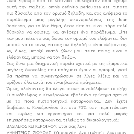
Όλοι ξέρουμε από τα λατινικά τουλάχιστον όσοι έχουμε
αυτή την παιδεία- omnis definitio periculosa est, τίποτα
πιο δύσκολο από τον ορισμό δηλαδή. Και σας ανέφερα το
παράδειγμα μιας μεγάλης οικονομολόγου, της Joan
Robinson, για το ίδιο θέμα, όταν είπε ότι είναι πάρα πολύ
δύσκολο να ορίσεις. Και ανέφερε ένα παράδειγμα. Είπε
«αν μου πείτε να σας δώσω τον ορισμό του ελέφαντα, δεν
μπορώ να το κάνω, να σας πω δηλαδή τι είναι ελέφαντας.
Αν, όμως, μεταξύ εκατό ζώων μου πείτε ποιος είναι ο
ελέφαντας, μπορώ να τον δείξω».
Σας δίνω μία διαχρονική πορεία σχετικά με τις εξαιρετικά
μεγάλες δυσκολίες που πράγματι έχουν οι ορισμοί, γιατί
θα πρέπει να συγκεντρώσουν σε λίγες λέξεις και να
ορίζουν όλα αυτά που είναι βασικά πράγματα.
Όμως, κλείνοντας θα έλεγα στους συναδέλφους το εξής:
Ο συνάδελφος κ. Κεγκέρογλου έβαλε ένα ερώτημα σχετικά
με το ποια πιστοποιητικά καταργούνται. Δεν έχετε
διαβάσει κ. Κεγκέρογλου ότι στο 70% των περιπτώσεων
και κυρίως για εργαστήρια και για πολύ μικρές
επιχειρήσεις καταργούνται τελείως τα δικαιολογητικά;
ΒΑΣΙΛΕΙΟΣ ΚΕΓΚΕΡΟΓΛΟΥ: Έτσι σας λένε.
ΔΗΜΗΤΡΙΟΣ ΣΙΟΥΦΑΣ (Υπουργός Ανάπτυξης): Δεύτερον,