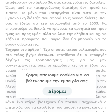
αναφερόταν στο άρθρο 36, στις καταργούμενες διατάξεις.
Όμως από τις καταργούμενες διατάξεις δεν προκύπτει
τίποτα. Το μόνο που καταργείται είναι αυτό με την
υγειονομική διάταξη που αφορά τους ρακοσυλλέκτες, που
σας απέδειξα ότι έχει καταργηθεί από το 2003. Να
επικροτούμε τα θετικά, να κρίνουμε τα αρνητικά και προς
ημάς και προς υμάς, αλλά να λέμε την αλήθεια και όχι να
τάζουμε πράγματα που αύριο δεν θα μπορούν να τα
βρουν οι βιοτέχνες.
Έρχομαι στο άρθρο 1. Έχει υποστεί τέτοια ταλαιπωρία που
στο τέλος βγήκε έκτρωμα. Υποτίθεται ότι ο Υπουργός
δέχθηκε τις τροποποιήσεις μας για να μην
συγκεντρώνονται όλες οι αρμοδιότητες στην έδρα του
νομού, αλλά δημιούργησε περισσότερη γραφειοκρατία.
Χρησιμοποιούμε cookies για να
Ακούστε τι έκανε. Και δεν θα πω παράδειγμα για το
βελτιώσουμε την εμπειρία σας.
Ηράκλειο αφού είναι ο νομός μου, αλλά θα σας πω για την
Αλεξανδρούπολη. Στην Αλεξανδρούπολη έχουμε
Δέχομαι
πολεοδομικό στην έδρα του νομού και στην Ορεστιάδα,
στο Επαρχείο. Σύμφωνα με το άρθρο 1 ένας που θέλει να
κάνει ένα κτίριο βιοτεχνικό θα πρέπει υποχρεωτικά ο
μηχανικός του να καταθέσει που μπορεί να μένει και στην