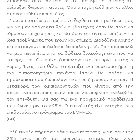
Διαδόθηκε από τον ίδιο και το πίστεψε και ο ίδιος ότι
μοίραζαν δωρεάν πατάτες. Όσο απογοητεύθηκαν οι άλλοι
απογοητεύθηκε και ο ίδιος.
Γι’ αυτό πιστεύω ότι πρέπει να δεχθείτε τις προτάσεις μας
για να μην απογοητευθούν οι βιοτέχνες όταν θα πάνε να
ιδρύσουν επιχειρήσεις και θα δουν ότι αντιμετωπίζουν τα
ίδια προβλήματα που έχουν και σήμερα. Διαδόθηκε λοιπόν
ότι καταργούνται δώδεκα δικαιολογητικά. Σας παρακαλώ
να μου πείτε ένα από τα δώδεκα δικαιολογητικά που να
καταργείται. Ούτε ένα δικαιολογητικό καταργεί αυτός ο
νόμος. Ένας που θέλει να φτιάξει ένα συσκευαστήριο ή
ένα τυποποιητήριο πενήντα ίππων θα πρέπει να
προσκομίσει όσα δικαιολογητικά του ζητούσαν και πριν. Η
μεταφορά των δικαιολογητικών που γίνεται από την
άδεια εγκατάστασης στην άδεια λειτουργίας εγκλωβίζει
τον επενδυτή. Θα σας πω ένα πραγματικό παράδειγμα
που έγινε πριν το ν.2516. Ο επενδυτής είχε ενταχθεί στο
επιδοτούμενο πρόγραμμα του ΕΟΜΜΕΧ.
(BM)
Πολύ εύκολα πήρε την άδεια εγκατάστασης, γιατί πριν τον
2516 ίσχυε αυτό που εισηγείστε σήμερα (δηλ. λίγα