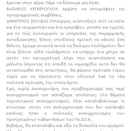
έμειναν στον αέρα. Πάμε να δώσουμε μία λύση.
ΒΑΣΙΛΕΙΟΣ ΚΕΓΚΕΡΟΓΛΟΥ: Αρχίστε να υπογράφετε τις
προγραμματικές συμβάσεις.
ΔΗΜΗΤΡΙΟΣ ΣΙΟΥΦΑΣ (Υπουργός Ανάπτυξης): Αντί να πείτε
και ένα «ευχαριστώ» και ένα «μπράβο», γίνεστε και τιμητές
για το πώς λειτουργούν οι υπηρεσίες της Νομαρχιακής
Αυτοδιοίκησης; Έλεος επιτέλους! Κριτική να κάνετε όση
θέλετε, έχουμε ανοικτά αυτιά τα δικά μου τουλάχιστον δεν
είναι ξύλινα- αλλά τουλάχιστον να υπάρχει ένα μέτρο σε
αυτόν τον καταγγελτικό λόγο που αναπτύσσετε και
μάλιστα λέγοντας ότι επειδή το νομοσχέδιο αυτό δεν θα
ανταποκριθεί στις απαιτήσεις, θα φέρετε πρόταση νόμου
τώρα για να προτείνετε στον ελληνικό λαό τη νέα
πολιτική πρόταση, την οποία έχετε.
Εγώ, κυρία Αικατερινάρη, τον προβληματισμό σας περί
εκσυγχρονισμού τον ασπάζομαι απολύτως. Στα θέματα
τεχνολογικού εκσυγχρονισμού, όλοι καταλαβαίνουμε τι
εννοούμε. Αυτόν τον εκσυγχρονισμό που δεν κατάλαβε
κανένας ήταν ο πολιτικός εκσυγχρονισμός των
προηγουμένων κυβερνήσεων του ΠΑ.ΣΟ.Κ..
Βεβαίως, θα επαναλάβω και εδώ τη δυσκολία του ορισμού.