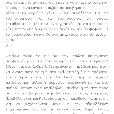
στις σημερινές ανάγκες, ότι έπρεπε να είναι πιο τολμηρό,
ότι έπρεπε να κάνει πιο ριζοσπαστικά βήματα.
Αλλά αυτό ακριβώς κάνει, κύριε συνάδελφε. Για τις
τροποποιήσεις και τις τροπολογίες, τις οποίες
καταθέσατε, αυτές που είναι γραπτές και για τις οποίες
χθες είπατε «θα δούμε εάν τις δεχθείτε, εάν θα ψηφίσουμε
το νομοσχέδιο ή όχι», θα σας απαντήσω όταν θα έρθει η
ώρα.
(XF)
Οφείλω τώρα να πω για την πρώτη επισήμανση
αναφορικά με αυτό που αναγράφεται στην εισηγητική
έκθεση και στο άρθρο 1, ότι πράγματι η πρόθεσή μας ήταν
να γίνουν αυτά τα τμήματα εκεί. Επειδή όμως πρόκειται
για υπηρεσία και για διεύθυνση στη νομαρχιακή
αυτοδιοίκηση άλλου Υπουργείου, συμφωνήθηκε και στο
άρθρο 1 αποσπώνται υπάλληλοι -και είναι η πέμπτη φορά
που το τονίζω μέσα στην Αίθουσα- από τις Υπηρεσίες
Περιβάλλοντος και Πολεοδομίας στη Διεύθυνση Ανάπτυξης
για να ασχολούνται μόνο με την αδειοδότηση
επιχειρήσεων και όχι με κανένα άλλο θέμα. Όπως