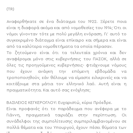
(TR)
Αναφερθήκατε σε ένα διάταγμα του 1922. Ξέρετε ποια
είναι η διαφορά ακόμα και από νομοθεσίες του 1914; Ότι οι
νόμοι γίνονταν τότε με πολύ μεγάλη ενόραση. Γι’ αυτό το
συγκεκριμένο διάταγμα είναι επίκαιρο και σήμερα και είναι
από τα καλύτερα νομοθετήματα τα οποία πέρασαν.
Το ζητούμενο είναι ότι τα τελευταία χρόνια και δεν
αναφέρομαι μόνο στις κυβερνήσεις του ΠΑΣΟΚ, αλλά σε
όλες τις προηγούμενες κυβερνήσεις- φτιάχνουμε νόμους
που έχουν ανάγκη την επόμενη εβδομάδα να
τροποποιηθούν, εάν θέλουμε να είμαστε ειλικρινείς και να
κοιτάξουμε στα μάτια τον ελληνικό λαό. Αυτή είναι η
πραγματικότητα. Και αυτό σας ενόχλησε;
ΒΑΣΙΛΕΙΟΣ ΚΕΓΚΕΡΟΓΛΟΥ: Ευχαριστώ, κύριε Πρόεδρε.
Είναι προφανές ότι το παράδειγμα που ανέφερα με το
Γιάννη, πραγματικά ταιριάζει στην περίπτωση. Οι
συνάδελφοι της συμπολίτευσης συμπεριλαμβανομένου σε
πολλά θέματα και του Υπουργού, έχουν πέσει θύματα των