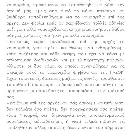
νομοσχέδιο, προκειμένου να τοποθετηθεί με βάση την
άποψή μας. Εμείς από αυτό το Βήμα υπεύθυνα και
ξεκάθαρα τοποθετηθήκαμε για το νομοσχέδιο επί της
αρχής. Δεν φταίμε εμείς αν σας έδωσαν πολλές οδηγίες
μαζί για πολλά νομοσχέδια και αν χρησιμοποιήσατε λάθος
οδηγίες χρήσεως που ήταν για άλλο νομοσχέδιο.
Ψηφίζουμε, κύριοι συνάδελφοι, επί της αρχής το
νομοσχέδιο, γιατί πρέπει και θέλουμε να ενθαρρύνουμε
κάθε συζήτηση και κάθε σκέψη που έχει να κάνει με
απλοποίηση διαδικασιών και με εξυπηρέτηση πολιτών.
Άλλωστε, οι δυο νόμοι οι οποίοι συνενώθηκαν για να
φτιαχτεί αυτό το νομοσχέδιο ψηφίστηκαν επί ΠΑΣΟΚ.
Είχαν τριάντα έξι διατάξεις μαζί με τις κοινές, προσθέσατε
το άρθρο 1 που αφορά το διοικητικό σύστημα, κάνατε και
ορισμένες τροποποιήσεις και παρουσιάσατε την πρότασή
σας.
Ψηφίζουμε επί της αρχής και σας ασκούμε κριτική, γιατί
δεν τολμάτε όσο πρέπει, δεν προχωρήσατε όσο πρέπει,
κύριε Υπουργέ, στη δημιουργία ενός αποτελεσματικού
συστήματος αδειοδότησης ή γιατί τελικά πιθανόν να
επιβλήθηκαν άλλες απόψεις άλλων εντός του κόμματός