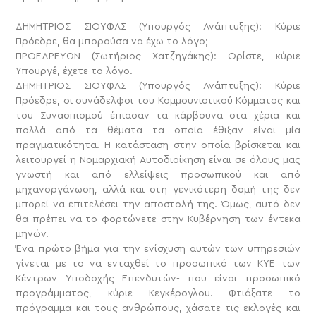
ΔΗΜΗΤΡΙΟΣ ΣΙΟΥΦΑΣ (Υπουργός Ανάπτυξης): Κύριε
Πρόεδρε, θα μπορούσα να έχω το λόγο;
ΠΡΟΕΔΡΕΥΩΝ (Σωτήριος Χατζηγάκης): Ορίστε, κύριε
Υπουργέ, έχετε το λόγο.
ΔΗΜΗΤΡΙΟΣ ΣΙΟΥΦΑΣ (Υπουργός Ανάπτυξης): Κύριε
Πρόεδρε, οι συνάδελφοι του Κομμουνιστικού Κόμματος και
του Συνασπισμού έπιασαν τα κάρβουνα στα χέρια και
πολλά από τα θέματα τα οποία έθιξαν είναι μία
πραγματικότητα. Η κατάσταση στην οποία βρίσκεται και
λειτουργεί η Νομαρχιακή Αυτοδιοίκηση είναι σε όλους μας
γνωστή και από ελλείψεις προσωπικού και από
μηχανοργάνωση, αλλά και στη γενικότερη δομή της δεν
μπορεί να επιτελέσει την αποστολή της. Όμως, αυτό δεν
θα πρέπει να το φορτώνετε στην Κυβέρνηση των έντεκα
μηνών.
Ένα πρώτο βήμα για την ενίσχυση αυτών των υπηρεσιών
γίνεται με το να ενταχθεί το προσωπικό των ΚΥΕ των
Κέντρων Υποδοχής Επενδυτών- που είναι προσωπικό
προγράμματος, κύριε Κεγκέρογλου. Φτιάξατε το
πρόγραμμα και τους ανθρώπους, χάσατε τις εκλογές και