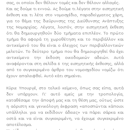
σας, οι οποίοι δεν θέλουν τομές και δεν θέλουν αλλαγές.
Και ας δούμε τι εννοώ. Ας δούμε τι λέγατε στην εισηγητική
έκθεση και τι λέτε στο νομοσχέδιο, παραδείγματος χάρη,
για το θέμα της διεύρυνσης της Διεύθυνσης Ανάπτυξης
της Νομαρχίας. Λέγατε, λοιπόν, στην εισηγητική έκθεση
ότι θα δημιουργηθούν δύο τμήματα επιπλέον. Το πρώτο
τμήμα θα αφορά τη χωροθέτηση και το περιβάλλον και
αντικείμενό του θα είναι ο έλεγχος των περιβαλλοντικών
μελετών. Το δεύτερο τμήμα που θα δημιουργηθεί θα έχει
αντικείμενο την έκδοση οικοδομικών αδειών. Αυτά
αναφέρονται στη σελίδα 6 της εισηγητικής έκθεσης, αλλά
από το συγκεκριμένο άρθρο του νομοσχεδίου νομίζω ότι
έχουν απαλειφθεί. Αυτό κάτι σημαίνει.
Κύριε Υπουργέ, στο τελικό κείμενο, όπως σας είπα, αυτά
δεν υπάρχουν. Γι’ αυτό εμείς με την τροπολογία,
καταθέσαμε την άποψή μας και τη θέση μας, ούτως ώστε
η αόριστη και γενικόλογη έκφραση «αποσπώνται κάποιοι
υπάλληλοι για να εκδίδουν άδειες» να πάρει σάρκα και
οστά και να είναι συγκεκριμένη, να έχουμε συγκεκριμένο
αποτέλεσμα.