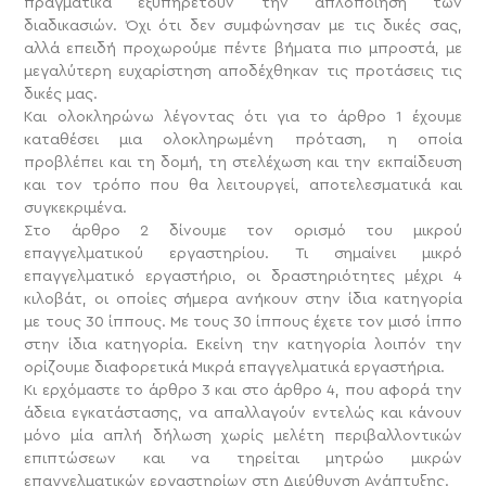
πραγματικά εξυπηρετούν την απλοποίηση των
διαδικασιών. Όχι ότι δεν συμφώνησαν με τις δικές σας,
αλλά επειδή προχωρούμε πέντε βήματα πιο μπροστά, με
μεγαλύτερη ευχαρίστηση αποδέχθηκαν τις προτάσεις τις
δικές μας.
Και ολοκληρώνω λέγοντας ότι για το άρθρο 1 έχουμε
καταθέσει μια ολοκληρωμένη πρόταση, η οποία
προβλέπει και τη δομή, τη στελέχωση και την εκπαίδευση
και τον τρόπο που θα λειτουργεί, αποτελεσματικά και
συγκεκριμένα.
Στο άρθρο 2 δίνουμε τον ορισμό του μικρού
επαγγελματικού εργαστηρίου. Τι σημαίνει μικρό
επαγγελματικό εργαστήριο, οι δραστηριότητες μέχρι 4
κιλοβάτ, οι οποίες σήμερα ανήκουν στην ίδια κατηγορία
με τους 30 ίππους. Με τους 30 ίππους έχετε τον μισό ίππο
στην ίδια κατηγορία. Εκείνη την κατηγορία λοιπόν την
ορίζουμε διαφορετικά Μικρά επαγγελματικά εργαστήρια.
Κι ερχόμαστε το άρθρο 3 και στο άρθρο 4, που αφορά την
άδεια εγκατάστασης, να απαλλαγούν εντελώς και κάνουν
μόνο μία απλή δήλωση χωρίς μελέτη περιβαλλοντικών
επιπτώσεων και να τηρείται μητρώο μικρών
επαγγελματικών εργαστηρίων στη Διεύθυνση Ανάπτυξης.