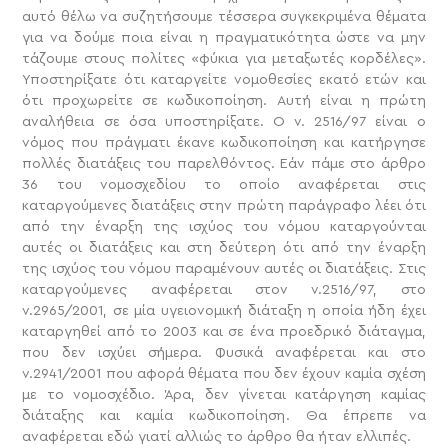
αυτό θέλω να συζητήσουμε τέσσερα συγκεκριμένα θέματα
για να δούμε ποια είναι η πραγματικότητα ώστε να μην
τάζουμε στους πολίτες «φύκια για μεταξωτές κορδέλες».
Υποστηρίξατε ότι καταργείτε νομοθεσίες εκατό ετών και
ότι προχωρείτε σε κωδικοποίηση. Αυτή είναι η πρώτη
αναλήθεια σε όσα υποστηρίξατε. Ο ν. 2516/97 είναι ο
νόμος που πράγματι έκανε κωδικοποίηση και κατήργησε
πολλές διατάξεις του παρελθόντος. Εάν πάμε στο άρθρο
36 του νομοσχεδίου το οποίο αναφέρεται στις
καταργούμενες διατάξεις στην πρώτη παράγραφο λέει ότι
από την έναρξη της ισχύος του νόμου καταργούνται
αυτές οι διατάξεις και στη δεύτερη ότι από την έναρξη
της ισχύος του νόμου παραμένουν αυτές οι διατάξεις. Στις
καταργούμενες αναφέρεται στον ν.2516/97, στο
ν.2965/2001, σε μία υγειονομική διάταξη η οποία ήδη έχει
καταργηθεί από το 2003 και σε ένα προεδρικό διάταγμα,
που δεν ισχύει σήμερα. Φυσικά αναφέρεται και στο
ν.2941/2001 που αφορά θέματα που δεν έχουν καμία σχέση
με το νομοσχέδιο. Άρα, δεν γίνεται κατάργηση καμίας
διάταξης και καμία κωδικοποίηση. Θα έπρεπε να
αναφέρεται εδώ γιατί αλλιώς το άρθρο θα ήταν ελλιπές.