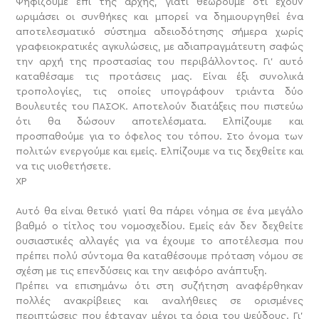
Ψηφίζουμε επί της αρχής, γιατί θεωρούμε ότι έχουν
ωριμάσει οι συνθήκες και μπορεί να δημιουργηθεί ένα
αποτελεσματικό σύστημα αδειοδότησης σήμερα χωρίς
γραφειοκρατικές αγκυλώσεις, με αδιαπραγμάτευτη σαφώς
την αρχή της προστασίας του περιβάλλοντος. Γι’ αυτό
καταθέσαμε τις προτάσεις μας. Είναι έξι συνολικά
τροπολογίες, τις οποίες υπογράφουν τριάντα δύο
Βουλευτές του ΠΑΣΟΚ. Αποτελούν διατάξεις που πιστεύω
ότι θα δώσουν αποτελέσματα. Ελπίζουμε και
προσπαθούμε για το όφελος του τόπου. Στο όνομα των
πολιτών ενεργούμε και εμείς. Ελπίζουμε να τις δεχθείτε και
να τις υιοθετήσετε.
XP
Αυτό θα είναι θετικό γιατί θα πάρει νόημα σε ένα μεγάλο
βαθμό ο τίτλος του νομοσχεδίου. Εμείς εάν δεν δεχθείτε
ουσιαστικές αλλαγές για να έχουμε το αποτέλεσμα που
πρέπει πολύ σύντομα θα καταθέσουμε πρόταση νόμου σε
σχέση με τις επενδύσεις και την αειφόρο ανάπτυξη.
Πρέπει να επισημάνω ότι στη συζήτηση αναφέρθηκαν
πολλές ανακρίβειες και αναλήθειες σε ορισμένες
περιπτώσεις που έφταναν μέχρι τα όρια του ψεύδους. Γι’