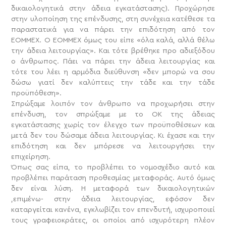
δικαιολογητικά στην άδεια εγκατάστασης). Προχώρησε
στην υλοποίηση της επένδυσης, στη συνέχεια κατέθεσε τα
παραστατικά για να πάρει την επιδότηση από τον
ΕΟΜΜΕΧ. Ο ΕΟΜΜΕΧ όμως του είπε «όλα καλά, αλλά θέλω
την άδεια λειτουργίας». Και τότε βρέθηκε προ αδιεξόδου
ο άνθρωπος. Πάει να πάρει την άδεια λειτουργίας και
τότε του λέει η αρμόδια διεύθυνση «δεν μπορώ να σου
δώσω γιατί δεν καλύπτεις την τάδε και την τάδε
προϋπόθεση».
Σπρώξαμε λοιπόν τον άνθρωπο να προχωρήσει στην
επένδυση, τον σπρώξαμε με το ΟΚ της άδειας
εγκατάστασης χωρίς τον έλεγχο των προϋποθέσεων και
μετά δεν του δώσαμε άδεια λειτουργίας. Κι έχασε και την
επιδότηση και δεν μπόρεσε να λειτουργήσει την
επιχείρηση.
Όπως σας είπα, το προβλέπει το νομοσχέδιο αυτό και
προβλέπει παράταση προθεσμίας μεταφοράς. Αυτό όμως
δεν είναι λύση. Η μεταφορά των δικαιολογητικών
,επιμένω- στην άδεια λειτουργίας, εφόσον δεν
καταργείται κανένα, εγκλωβίζει τον επενδυτή, ισχυροποιεί
τους γραφειοκράτες, οι οποίοι από ισχυρότερη πλέον