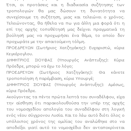
Έτσι, οι προτάσεις και η διαδικασία συζήτησης των
τροπολογιών θα μας δώσουν τη δυνατότητα να
συνεχίσουμε τη συζήτηση, μιας και τελειώνει ο χρόνος.
Τελειώνοντας, θα ήθελα να πω για άλλη μια φορά ότι η
επί της αρχής τοποθέτησή μας δείχνει πραγματικά τη
βούλησή μας να προχωρήσει ένα θέμα, το οποίο δεν
προχωράτε με την απαιτούμενη τόλμη.
ΠΡΟΕΔΡΕΥΩΝ (Σωτήριος Χατζηγάκης): Ευχαριστώ, κύριε
Κεγκέρογλου.
ΔΗΜΗΤΡΙΟΣ ΣΙΟΥΦΑΣ (Υπουργός Ανάπτυξης): Κύριε
Πρόεδρε, μπορώ να έχω το λόγο;
ΠΡΟΕΔΡΕΥΩΝ (Σωτήριος Χατζηγάκης): Θα κάνετε
τροποποίηση ή παρέμβαση, κύριε Υπουργέ;
ΔΗΜΗΤΡΙΟΣ ΣΙΟΥΦΑΣ (Υπουργός Ανάπτυξης): Αμέσως,
κύριε Πρόεδρε.
Ακούγοντας τα πέντε πρώτα λεπτά του συναδέλφου, είχα
την αίσθηση ότι παρακολουθούσα την υπέρ της αρχής
του νομοσχεδίου απολογία του συναδέλφου στη λογική
ενός νέου σύγχρονου Λυσία. Και το λέω αυτό διότι όλος ο
υπόλοιπος χρόνος της ομιλίας του αναλώθηκε στο να
αποδείξει γιατί αυτό το νομοσχέδιο δεν ανταποκρίνεται