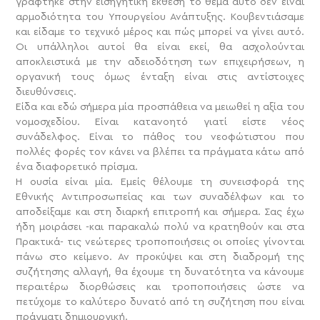
γράφτηκε στην εισηγητική έκθεση το θέμα αυτό δεν είναι
αρμοδιότητα του Υπουργείου Ανάπτυξης. Κουβεντιάσαμε
και είδαμε το τεχνικό μέρος και πώς μπορεί να γίνει αυτό.
Οι υπάλληλοι αυτοί θα είναι εκεί, θα ασχολούνται
αποκλειστικά με την αδειοδότηση των επιχειρήσεων, η
οργανική τους όμως ένταξη είναι στις αντίστοιχες
διευθύνσεις.
Είδα και εδώ σήμερα μία προσπάθεια να μειωθεί η αξία του
νομοσχεδίου. Είναι κατανοητό γιατί είστε νέος
συνάδελφος. Είναι το πάθος του νεοφώτιστου που
πολλές φορές τον κάνει να βλέπει τα πράγματα κάτω από
ένα διαφορετικό πρίσμα.
Η ουσία είναι μία. Εμείς θέλουμε τη συνεισφορά της
Εθνικής Αντιπροσωπείας και των συναδέλφων και το
αποδείξαμε και στη διαρκή επιτροπή και σήμερα. Σας έχω
ήδη μοιράσει -και παρακαλώ πολύ να κρατηθούν και στα
Πρακτικά- τις νεώτερες τροποποιήσεις οι οποίες γίνονται
πάνω στο κείμενο. Αν προκύψει και στη διαδρομή της
συζήτησης αλλαγή, θα έχουμε τη δυνατότητα να κάνουμε
περαιτέρω διορθώσεις και τροποποιήσεις ώστε να
πετύχομε το καλύτερο δυνατό από τη συζήτηση που είναι
πράγματι δημιουργική.