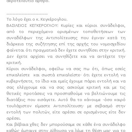
ακροτελεύτιο άρθρο.
……………………………………
Το λόγο έχει ο κ. Κεγκέρογλου.
ΒΑΣΙΛΕΙΟΣ ΚΕΓΚΕΡΟΓΛΟΥ: Κυρίες και κύριοι συνάδελφοι,
από το περιεχόμενο ορισμένων τοποθετήσεων των
συναδέλφων της Αντιπολίτευσης που έγιναν κατά τη
διάρκεια της συζήτησης επί της αρχής του νομοσχεδίου
φαίνεται ότι πραγματικά δεν έχετε συνηθίσει στην κριτική.
Δεν έχετε αρχίσει να συνηθίζετε και να αντέχετε την
κριτική.
Κύριοι συνάδελφοι, οφείλω να σας πω ότι, όπως εσείς
επικαλείστε και σωστά επικαλείστε- ότι έχετε εντολή να
κυβερνήσετε, το ίδιο και εμείς έχουμε πάρει εντολή και να
σας ελέγχουμε και να σας ασκούμε κριτική και με τις
θετικές προτάσεις να προσπαθούμε να βελτιώνουμε τις
διατάξεις που εισάγετε. Αυτό θα το κάνουμε -όσο καιρό
τουλάχιστον είμαστε Αντιπολίτευση- με σεβασμό στην
εντολή των πολιτών, είτε αρέσει σε ορισμένους είτε δεν
αρέσει.
Και βέβαια χθες δεν μπορούσαμε σε κάθε ένα συνάδελφο
καθώς έμπαινε στην Αίθουσα να λέμε τη θέση μας για το