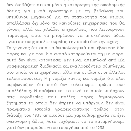
δεν διαβάζετε ότι και μόνο η κατάργηση της οικοδομικής
άδειας για μικρά εργαστήρια με τη βεβαίωση του
υπεύθυνου μηχανικού για τη στατικότητα του κτιρίου
απαλλάσσει όχι μόνο τις καινούριες επιχειρήσεις που θα
γίνουν, αλλά και χιλιάδες επιχειρήσεις που λειτουργούν
παράνομα, ώστε να μπορέσουν να αποκτήσουν άδεια
εγκατάστασης και λειτουργίας την οποία δεν την είχαν;
Το γεγονός ότι από τα δικαιολογητικά που έβγαιναν δύο
φορές και για τον ίδιο σκοπό καταργούνται τη μία φορά,
αυτό δεν είναι κατάκτηση; Δεν είναι απεμπλοκή από μία
γραφειοκρατική διαδικασία και ένα λαοκόντειο σύμπλεγμα
στο οποίο οι επιχειρήσεις, αλλά και οι ίδιοι οι υπάλληλοι
ταλαιπωρούνταν; Μη νομίζει κανείς και νομίζω ότι όλοι
συμφωνούμε- ότι αυτό δεν ταλαιπωρεί πρώτα τους
υπαλλήλους. Η ασάφεια και τα κενά τα οποία υπάρχουν
στις νομοθεσίες που πολλές φορές δημιουργούν
ζητήματα τα οποία δεν έπρεπε να υπάρχουν, δεν είναι
πραγματικά ιστορία γραφειοκρατικής τρέλας, όταν
διάταξη του 1935 απαιτούσε μία χαρτοβιομηχανία να έχει
υγειονομική άδεια; Αυτό ερχόμαστε να το καταργήσουμε
γιατί δεν μπορούσε να λειτουργήσει από το 1935.