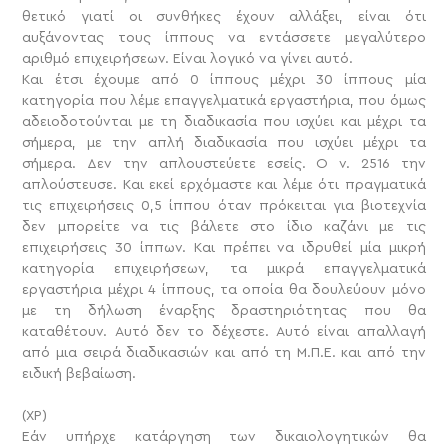
θετικό γιατί οι συνθήκες έχουν αλλάξει, είναι ότι
αυξάνοντας τους ίππους να εντάσσετε μεγαλύτερο
αριθμό επιχειρήσεων. Είναι λογικό να γίνει αυτό.
Και έτσι έχουμε από 0 ίππους μέχρι 30 ίππους μία
κατηγορία που λέμε επαγγελματικά εργαστήρια, που όμως
αδειοδοτούνται με τη διαδικασία που ισχύει και μέχρι τα
σήμερα, με την απλή διαδικασία που ισχύει μέχρι τα
σήμερα. Δεν την απλουστεύετε εσείς. Ο ν. 2516 την
απλούστευσε. Και εκεί ερχόμαστε και λέμε ότι πραγματικά
τις επιχειρήσεις 0,5 ίππου όταν πρόκειται για βιοτεχνία
δεν μπορείτε να τις βάλετε στο ίδιο καζάνι με τις
επιχειρήσεις 30 ίππων. Και πρέπει να ιδρυθεί μία μικρή
κατηγορία επιχειρήσεων, τα μικρά επαγγελματικά
εργαστήρια μέχρι 4 ίππους, τα οποία θα δουλεύουν μόνο
με τη δήλωση έναρξης δραστηριότητας που θα
καταθέτουν. Αυτό δεν το δέχεστε. Αυτό είναι απαλλαγή
από μια σειρά διαδικασιών και από τη Μ.Π.Ε. και από την
ειδική βεβαίωση.
(XP)
Εάν υπήρχε κατάργηση των δικαιολογητικών θα