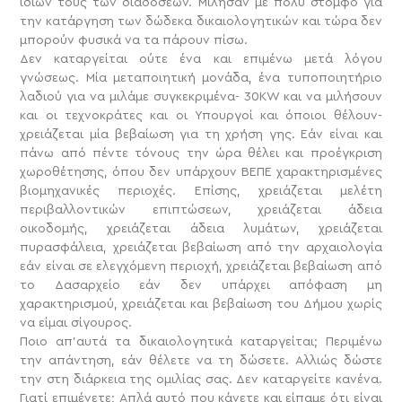
ίδιων τους των διαδόσεων. Μίλησαν με πολύ στόμφο για
την κατάργηση των δώδεκα δικαιολογητικών και τώρα δεν
μπορούν φυσικά να τα πάρουν πίσω.
Δεν καταργείται ούτε ένα και επιμένω μετά λόγου
γνώσεως. Μία μεταποιητική μονάδα, ένα τυποποιητήριο
λαδιού για να μιλάμε συγκεκριμένα- 30KW και να μιλήσουν
και οι τεχνοκράτες και οι Υπουργοί και όποιοι θέλουν-
χρειάζεται μία βεβαίωση για τη χρήση γης. Εάν είναι και
πάνω από πέντε τόνους την ώρα θέλει και προέγκριση
χωροθέτησης, όπου δεν υπάρχουν ΒΕΠΕ χαρακτηρισμένες
βιομηχανικές περιοχές. Επίσης, χρειάζεται μελέτη
περιβαλλοντικών επιπτώσεων, χρειάζεται άδεια
οικοδομής, χρειάζεται άδεια λυμάτων, χρειάζεται
πυρασφάλεια, χρειάζεται βεβαίωση από την αρχαιολογία
εάν είναι σε ελεγχόμενη περιοχή, χρειάζεται βεβαίωση από
το Δασαρχείο εάν δεν υπάρχει απόφαση μη
χαρακτηρισμού, χρειάζεται και βεβαίωση του Δήμου χωρίς
να είμαι σίγουρος.
Ποιο απ’αυτά τα δικαιολογητικά καταργείται; Περιμένω
την απάντηση, εάν θέλετε να τη δώσετε. Αλλιώς δώστε
την στη διάρκεια της ομιλίας σας. Δεν καταργείτε κανένα.
Γιατί επιμένετε; Απλά αυτό που κάνετε και είπαμε ότι είναι