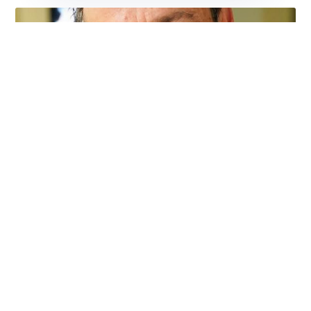
Βασίλης Κεγκέρογλου: Θα τιμήσουμε την
ισχυρή εντολή των συνδημοτών μας.
Αλλάζουμε – Προχωράμε – Δημιουργούμε!
Οι δημότες μίλησαν και αποφάσισαν για το Δήμο Μινώα
Πεδιάδας του μέλλοντος και έδωσαν ισχυρή εντολή στη
Δύναμη Προόδου και
Περισσότερα