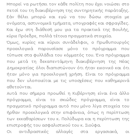
Μπορεί να ρωτήσει τον κάθε πολίτη που έχει νοιώσει στο
πετσί του τη διακυβέρνηση της συντηρητικής παράταξης.
Εάν θέλει μπορώ και εγώ να του δώσω στοιχεία με
ονόματα, αστυνομικά τμήματα, υπογραφές και σφραγίδες.
Και έχω στη διάθεσή μου για τα πρακτικά της Βουλής,
κύριε Πρόεδρε, πολλά τέτοια πραγματικά στοιχεία.
Όμως, κυρίες και κύριοι συνάδελφοι, ο Πρωθυπουργός
προεκλογικά παρουσίασε μόνο το πρόγραμμα που
τύπωσε στα φυλλάδια του κόμματός του. Ένα πρόγραμμα
που μετά τη δεκαπεντάμηνη διακυβέρνηση της Νέας
Δημοκρατίας όλοι διαπιστώνουν ότι ήταν εικονικό και ότι
ήταν μόνο για προεκλογική χρήση. Είναι το πρόγραμμα
που δεν υλοποιείται με τις υποσχέσεις που καθημερινά
αθετούνται.
Αυτά που σήμερα προωθεί η Κυβέρνηση είναι ένα άλλο
πρόγραμμα, είναι το σκιώδες πρόγραμμα, είναι το
πραγματικό πρόγραμμα αυτό που μόνο λίγα στοιχεία του
ήρθαν προεκλογικά στην επιφάνεια, όπως η περίπτωση
των εκκαθαρίσεων του κ. Πολύδωρα και η περίπτωση της
επιστροφής του ασφαλιστικού του κ. Σιούφα.
Οι αντιδραστικές αλλαγές στα εργασιακά, οι