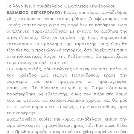
Το λόγο έχει ο συνάδελφος κ. Βασίλειος Κεγκέρογλου.
ΒΑΣΙΛΕΙΟΣ ΚΕΓΚΕΡΟΓΛΟΥ:
Κυρίες και κύριοι συνάδελφοι,
χθες κατέρρευσε ένας ακόμη μύθος: Ο «ψύχραιμος και
ικανός καπετάνιος» αυτή τη φορά δεν τα κατάφερε. Όλοι
οι Έλληνες παρακολούθησαν με έντονο το αίσθημα της
απογοήτευσης. Όλοι οι οπαδοί της Νέας Δημοκρατίας
κατανόησαν το πρόβλημα της παράταξής τους. Όσο θα
εξαντλείται η προεκλογική ρητορεία, όσο θα εξαντλείται ο
αντιπολιτευτικός λόγος της Κυβέρνησης, θα εμφανίζεται
το μετεκλογικό πολιτικό κενό.
Ο κ. Καραμανλής, αδυνατώντας να αντιμετωπίσει πολιτικά
τον Πρόεδρο μας Γιώργο Παπανδρέου, έχασε την
ψυχραιμία του και προχώρησε σε πρωτόγνωρες
πρακτικές. Τη δύσκολη στιγμή ο κ. Σπηλιωτόπουλος
προσφέρθηκε ως εθελοντής, όμως τον πήρε στο λαιμό
του με ψεύτικα και κατασκευασμένα χαρτιά. Και θα μου
πείτε: «Δεν έπρεπε να τα ελέγξει, πριν κατατεθούν, πριν
τα αναφέρει;»
Δικαιολογείται κυρίες και κύριοι συνάδελφοι, εκείνη την
ώρα μόνο αυτήν τη σανίδα σωτηρίας είδε. Εάν όμως θέλει
ο κ. Πρωθυπουργός πραγματικά στοιχεία μπορεί να τα δει.