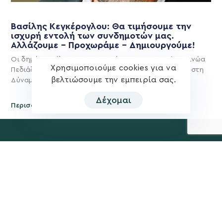
Βασίλης Κεγκέρογλου: Θα τιμήσουμε την
ισχυρή εντολή των συνδημοτών μας.
Αλλάζουμε – Προχωράμε – Δημιουργούμε!
Οι δημότες μίλησαν και αποφάσισαν για το Δήμο Μινώα
Χρησιμοποιούμε cookies για να
Πεδιάδας του μέλλοντος και έδωσαν ισχυρή εντολή στη
βελτιώσουμε την εμπειρία σας.
Δύναμη Προόδου και
Δέχομαι
Περισσότερα