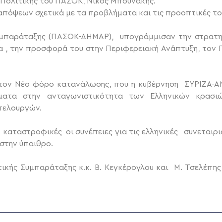
 Πολιτικής του ΠΑΣΟΚ, Νίκος Μπουνάκης.
απόψεων σχετικά με τα προβλήματα και τις προοπτικές το
υμπαράταξης (ΠΑΣΟΚ-ΔΗΜΑΡ), υπογράμμισαν την στρατη
ία , την προσφορά του στην Περιφερειακή Ανάπτυξη, τον 
τον Νέο φόρο κατανάλωσης, που η κυβέρνηση ΣΥΡΙΖΑ-ΑΝ
ήματα στην ανταγωνιστικότητα των Ελληνικών κρασιώ
πελουργών.
ι καταστροφικές οι συνέπειες για τις ελληνικές συνεταιρισ
 στην ύπαιθρο.
τικής Συμπαράταξης κ.κ. Β. Κεγκέρογλου και Μ. Τσελέπης