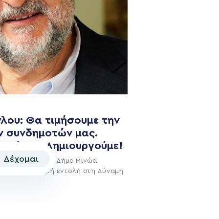
NEWSLETTER
λου: Θα τιμήσουμε την
ν συνδημοτών μας.
χωράμε – Δημιουργούμε!
Δέχομαι
οφάσισαν για το Δήμο Μινώα
ι έδωσαν ισχυρή εντολή στη Δύναμη
© 2026 | Created by
Aimark