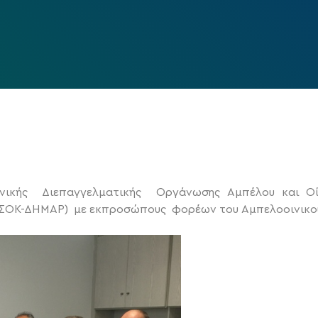
νικής Διεπαγγελματικής Οργάνωσης Αμπέλου και Οίν
ΣΟΚ-ΔΗΜΑΡ) με εκπροσώπους φορέων του Αμπελοοινικο