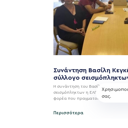
Η ΠΑΡΆΤΑΞΗ
Όραμα
Σχέδιο
Πολιτική Απορρήτο
Συνάντηση Βασίλη Κεγκ
σύλλογο σεισμόπληκτω
Η συνάντηση του Βασίλη Κεγκέρογλο
Χρησιμοποι
σεισμόπληκτων η ΕΛΠΙΔΑ είναι η πρώ
σας.
φορέα που πραγματοποίησε
Περισσότερα