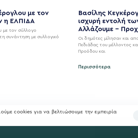
έρογλου με τον
Βασίλης Κεγκέρογ
ν η ΕΛΠΙΔΑ
ισχυρή εντολή τω
Αλλάζουμε – Προ
υ με τον σύλλογο
τη συνάντηση με συλλογικό
Οι δημότες μίλησαν και απ
MEDIA
ΕΚΛΟΓΙΚΌ ΚΈΝΤΡΟ
Πεδιάδας του μέλλοντος κα
Προόδου και
+(30) 289 102 4800
Ανακοινώσεις
Νέα
Περισσότερα
Ηλ. ταχυδρομείο
υ
Επικοινωνία
kegkeroglou@gmail.com
ούμε cookies για να βελτιώσουμε την εμπειρία