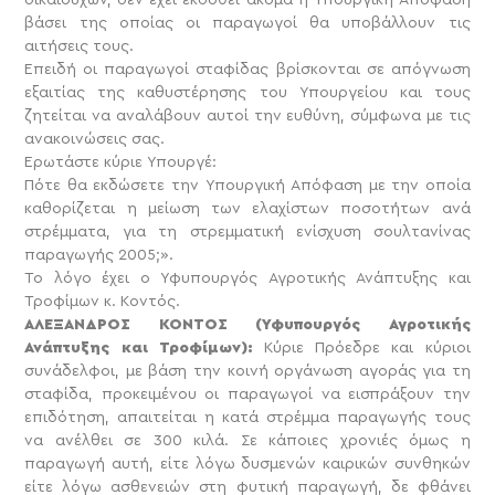
βάσει της οποίας οι παραγωγοί θα υποβάλλουν τις
αιτήσεις τους.
Επειδή οι παραγωγοί σταφίδας βρίσκονται σε απόγνωση
εξαιτίας της καθυστέρησης του Υπουργείου και τους
ζητείται να αναλάβουν αυτοί την ευθύνη, σύμφωνα με τις
ανακοινώσεις σας.
Ερωτάστε κύριε Υπουργέ:
Πότε θα εκδώσετε την Υπουργική Απόφαση με την οποία
καθορίζεται η μείωση των ελαχίστων ποσοτήτων ανά
στρέμματα, για τη στρεμματική ενίσχυση σουλτανίνας
παραγωγής 2005;».
Το λόγο έχει ο Υφυπουργός Αγροτικής Ανάπτυξης και
Τροφίμων κ. Κοντός.
ΑΛΕΞΑΝΔΡΟΣ ΚΟΝΤΟΣ (Υφυπουργός Αγροτικής
Ανάπτυξης και Τροφίμων):
Κύριε Πρόεδρε και κύριοι
συνάδελφοι, με βάση την κοινή οργάνωση αγοράς για τη
σταφίδα, προκειμένου οι παραγωγοί να εισπράξουν την
επιδότηση, απαιτείται η κατά στρέμμα παραγωγής τους
να ανέλθει σε 300 κιλά. Σε κάποιες χρονιές όμως η
παραγωγή αυτή, είτε λόγω δυσμενών καιρικών συνθηκών
είτε λόγω ασθενειών στη φυτική παραγωγή, δε φθάνει