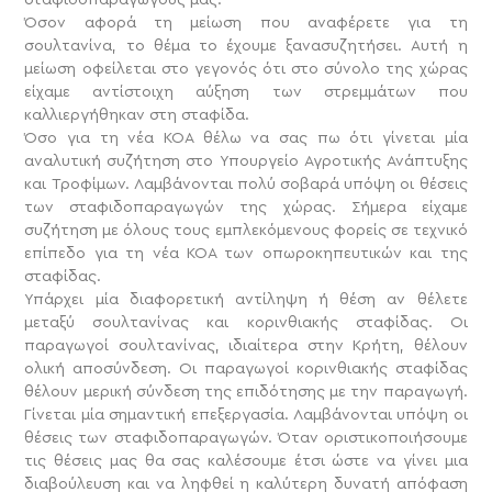
Όσον αφορά τη μείωση που αναφέρετε για τη
σουλτανίνα, το θέμα το έχουμε ξανασυζητήσει. Αυτή η
μείωση οφείλεται στο γεγονός ότι στο σύνολο της χώρας
είχαμε αντίστοιχη αύξηση των στρεμμάτων που
καλλιεργήθηκαν στη σταφίδα.
Όσο για τη νέα ΚΟΑ θέλω να σας πω ότι γίνεται μία
αναλυτική συζήτηση στο Υπουργείο Αγροτικής Ανάπτυξης
και Τροφίμων. Λαμβάνονται πολύ σοβαρά υπόψη οι θέσεις
των σταφιδοπαραγωγών της χώρας. Σήμερα είχαμε
συζήτηση με όλους τους εμπλεκόμενους φορείς σε τεχνικό
επίπεδο για τη νέα ΚΟΑ των οπωροκηπευτικών και της
σταφίδας.
Υπάρχει μία διαφορετική αντίληψη ή θέση αν θέλετε
μεταξύ σουλτανίνας και κορινθιακής σταφίδας. Οι
παραγωγοί σουλτανίνας, ιδιαίτερα στην Κρήτη, θέλουν
ολική αποσύνδεση. Οι παραγωγοί κορινθιακής σταφίδας
θέλουν μερική σύνδεση της επιδότησης με την παραγωγή.
Γίνεται μία σημαντική επεξεργασία. Λαμβάνονται υπόψη οι
θέσεις των σταφιδοπαραγωγών. Όταν οριστικοποιήσουμε
τις θέσεις μας θα σας καλέσουμε έτσι ώστε να γίνει μια
διαβούλευση και να ληφθεί η καλύτερη δυνατή απόφαση