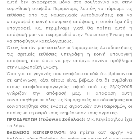
αυτή δεν αναφέρεται μόνο στη σουλτανίνα και στην
κορινθιακή σταφίδα. Περιμέναμε, λοιπόν, να πάρουμε τις
εκθέσεις από τις Νομαρχιακές Αυτοδιοικήσεις και να
υπογραφεί η κοινή υπουργική απόφαση, η οποία έχει ήδη
υπογραφεί. Και περιμέναμε γιατί θα πρέπει αυτή η
απόφασή μας να τεκμηριωθεί στην Ευρωπαϊκή Ένωση για
να αποφύγουν καταλογισμούς.
Όταν, λοιπόν, μας έστειλαν οι Νομαρχιακές Αυτοδιοικήσεις
τις σχετικές εκθέσεις υπεγράφη η κοινή υπουργική
απόφαση, έτσι ώστε να μην υπάρχει κανένα πρόβλημα
στην Ευρωπαϊκή Ένωση.
Όσο για το γεγονός που αναφέρεται εδώ ότι βρίσκονται
σε απόγνωση, κάτι τέτοιο είναι βέβαιο ότι δε συμβαίνει
στους σταφιδοπαραγωγούς, αφού από τις 28/9/2005
γνώριζαν την απόφασή μας. Η απόφαση αυτή
κοινοποιήθηκε σε όλες τις Νομαρχιακές Αυτοδιοικήσεις και
κοινοποιήθηκε στις ενώσεις αγροτικών συνεταιρισμών, οι
οποίες με τη σειρά τους ενημέρωσαν τους αγρότες.
ΠΡΟΕΔΡΕΥΩΝ (Γεώργιος Σούρλας):
Ο κ. Κεγκέρογλου έχει
το λόγο.
ΒΑΣΙΛΕΙΟΣ ΚΕΓΚΕΡΟΓΛΟΥ:
Θα πρέπει κατ’ αρχήν να
δηλώσω, κύριε Πρόεδρε, ότι χαίρομαι που αυτή η ερώτηση