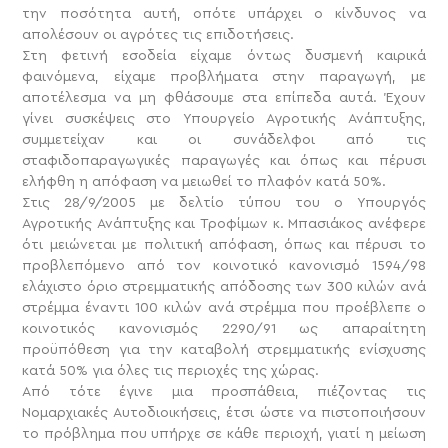
την ποσότητα αυτή, οπότε υπάρχει ο κίνδυνος να
απολέσουν οι αγρότες τις επιδοτήσεις.
Στη φετινή εσοδεία είχαμε όντως δυσμενή καιρικά
φαινόμενα, είχαμε προβλήματα στην παραγωγή, με
αποτέλεσμα να μη φθάσουμε στα επίπεδα αυτά. Έχουν
γίνει συσκέψεις στο Υπουργείο Αγροτικής Ανάπτυξης,
συμμετείχαν και οι συνάδελφοι από τις
σταφιδοπαραγωγικές παραγωγές και όπως και πέρυσι
ελήφθη η απόφαση να μειωθεί το πλαφόν κατά 50%.
Στις 28/9/2005 με δελτίο τύπου του ο Υπουργός
Αγροτικής Ανάπτυξης και Τροφίμων κ. Μπασιάκος ανέφερε
ότι μειώνεται με πολιτική απόφαση, όπως και πέρυσι το
προβλεπόμενο από τον κοινοτικό κανονισμό 1594/98
ελάχιστο όριο στρεμματικής απόδοσης των 300 κιλών ανά
στρέμμα έναντι 100 κιλών ανά στρέμμα που προέβλεπε ο
κοινοτικός κανονισμός 2290/91 ως απαραίτητη
προϋπόθεση για την καταβολή στρεμματικής ενίσχυσης
κατά 50% για όλες τις περιοχές της χώρας.
Από τότε έγινε μια προσπάθεια, πιέζοντας τις
Νομαρχιακές Αυτοδιοικήσεις, έτσι ώστε να πιστοποιήσουν
το πρόβλημα που υπήρχε σε κάθε περιοχή, γιατί η μείωση