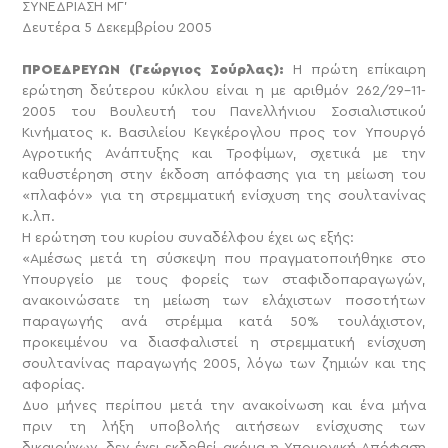
ΣΥΝΕΔΡΙΑΣΗ ΜΓ’
Δευτέρα 5 Δεκεμβρίου 2005
ΠΡΟΕΔΡΕΥΩΝ (Γεώργιος Σούρλας):
Η πρώτη επίκαιρη
ερώτηση δεύτερου κύκλου είναι η με αριθμόν 262/29-11-
2005 του Βουλευτή του Πανελλήνιου Σοσιαλιστικού
Κινήματος κ. Βασιλείου Κεγκέρογλου προς τον Υπουργό
Αγροτικής Ανάπτυξης και Τροφίμων, σχετικά με την
καθυστέρηση στην έκδοση απόφασης για τη μείωση του
«πλαφόν» για τη στρεμματική ενίσχυση της σουλτανίνας
κ.λπ.
Η ερώτηση του κυρίου συναδέλφου έχει ως εξής:
«Αμέσως μετά τη σύσκεψη που πραγματοποιήθηκε στο
Υπουργείο με τους φορείς των σταφιδοπαραγωγών,
ανακοινώσατε τη μείωση των ελάχιστων ποσοτήτων
παραγωγής ανά στρέμμα κατά 50% τουλάχιστον,
προκειμένου να διασφαλιστεί η στρεμματική ενίσχυση
σουλτανίνας παραγωγής 2005, λόγω των ζημιών και της
αφορίας.
Δυο μήνες περίπου μετά την ανακοίνωση και ένα μήνα
πριν τη λήξη υποβολής αιτήσεων ενίσχυσης των
δικαιούχων, δεν έχει εκδοθεί ακόμα η Υπουργική Απόφαση