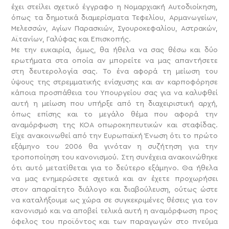
έχει στείλει σχετικό έγγραφο η Νομαρχιακή Αυτοδιοίκηση,
όπως τα δημοτικά διαμερίσματα Τεφελίου, Αρμανωγείων,
Μελεσσών, Αγίων Παρασκιών, Σγουροκεφαλίου, Αστρακών,
Αϊτανίων, Γαλύφας και Επισκοπής.
Με την ευκαιρία, όμως, θα ήθελα να σας θέσω και δύο
ερωτήματα στα οποία αν μπορείτε να μας απαντήσετε
στη δευτερολογία σας. Το ένα αφορά τη μείωση του
ύψους της στρεμματικής ενίσχυσης και αν καρποφόρησε
κάποια προσπάθεια του Υπουργείου σας για να καλυφθεί
αυτή η μείωση που υπήρξε από τη διαχειριστική αρχή,
όπως επίσης και το μεγάλο θέμα που αφορά την
αναμόρφωση της ΚΟΑ οπωροκηπευτικών και σταφίδας.
Είχε ανακοινωθεί από την Ευρωπαϊκή Ένωση ότι το πρώτο
εξάμηνο του 2006 θα γινόταν η συζήτηση για την
τροποποίηση του κανονισμού. Στη συνέχεια ανακοινώθηκε
ότι αυτό μετατίθεται για το δεύτερο εξάμηνο. Θα ήθελα
να μας ενημερώσετε σχετικά και αν έχετε προχωρήσει
στον απαραίτητο διάλογο και διαβούλευση, ούτως ώστε
να καταλήξουμε ως χώρα σε συγκεκριμένες θέσεις για τον
κανονισμό και να αποβεί τελικά αυτή η αναμόρφωση προς
όφελος του προϊόντος και των παραγωγών στο πνεύμα