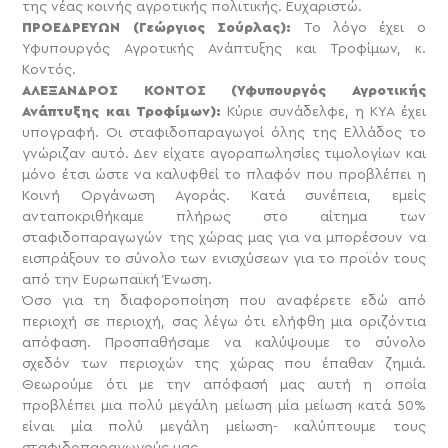
της νέας κοινής αγροτικής πολιτικής. Ευχαριστώ.
ΠΡΟΕΔΡΕΥΩΝ (Γεώργιος Σούρλας):
Το λόγο έχει ο
Υφυπουργός Αγροτικής Ανάπτυξης και Τροφίμων, κ.
Κοντός.
ΑΛΕΞΑΝΔΡΟΣ ΚΟΝΤΟΣ (Υφυπουργός Αγροτικής
Ανάπτυξης και Τροφίμων):
Κύριε συνάδελφε, η ΚΥΑ έχει
υπογραφή. Οι σταφιδοπαραγωγοί όλης της Ελλάδος το
γνώριζαν αυτό. Δεν είχατε αγοραπωλησίες τιμολογίων και
μόνο έτσι ώστε να καλυφθεί το πλαφόν που προβλέπει η
Κοινή Οργάνωση Αγοράς. Κατά συνέπεια, εμείς
ανταποκριθήκαμε πλήρως στο αίτημα των
σταφιδοπαραγωγών της χώρας μας για να μπορέσουν να
εισπράξουν το σύνολο των ενισχύσεων για το προϊόν τους
από την Ευρωπαϊκή Ένωση.
Όσο για τη διαφοροποίηση που αναφέρετε εδώ από
περιοχή σε περιοχή, σας λέγω ότι ελήφθη μια οριζόντια
απόφαση. Προσπαθήσαμε να καλύψουμε το σύνολο
σχεδόν των περιοχών της χώρας που έπαθαν ζημιά.
Θεωρούμε ότι με την απόφασή μας αυτή η οποία
προβλέπει μια πολύ μεγάλη μείωση μία μείωση κατά 50%
είναι μία πολύ μεγάλη μείωση- καλύπτουμε τους
σταφιδοπαραγωγούς μας.