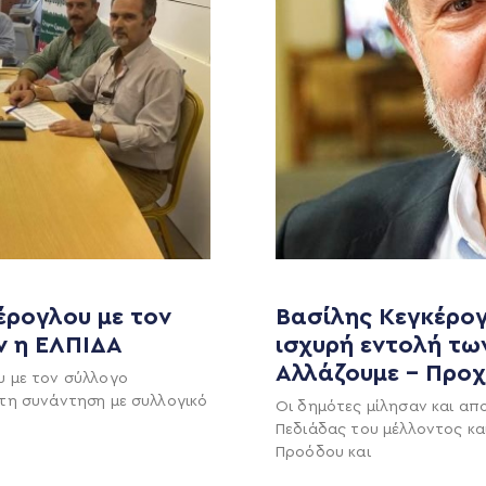
έρογλου με τον
Βασίλης Κεγκέρογ
ν η ΕΛΠΙΔΑ
ισχυρή εντολή τω
MEDIA
ΕΚΛΟΓΙΚΌ ΚΈΝΤΡΟ
Αλλάζουμε – Προ
υ με τον σύλλογο
+(30) 289 102 4800
Ανακοινώσεις
τη συνάντηση με συλλογικό
Οι δημότες μίλησαν και απ
Πεδιάδας του μέλλοντος κα
Νέα
Προόδου και
Ηλ. ταχυδρομείο
υ
Επικοινωνία