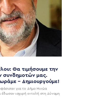
λου: Θα τιμήσουμε την
ν συνδημοτών μας.
NEWSLETTER
χωράμε – Δημιουργούμε!
οφάσισαν για το Δήμο Μινώα
ι έδωσαν ισχυρή εντολή στη Δύναμη