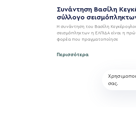
Η ΠΑΡΆΤΑΞΗ
Συνάντηση Βασίλη Κεγκ
σύλλογο σεισμόπληκτω
Όραμα
Η συνάντηση του Βασίλη Κεγκέρογλο
Σχέδιο
σεισμόπληκτων η ΕΛΠΙΔΑ είναι η πρώ
Πολιτική Απορρήτο
φορέα που πραγματοποίησε
Περισσότερα
Χρησιμοποι
σας.