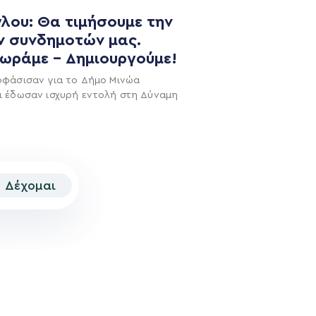
NEWSLETTER
λου: Θα τιμήσουμε την
ν συνδημοτών μας.
χωράμε – Δημιουργούμε!
οφάσισαν για το Δήμο Μινώα
ι έδωσαν ισχυρή εντολή στη Δύναμη
Δέχομαι
© 2026 | Created by
Aimark