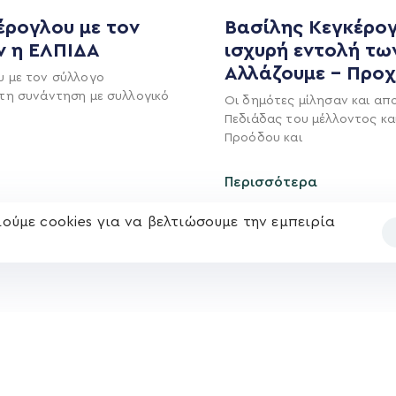
MEDIA
ΕΚΛΟΓΙΚΌ ΚΈΝΤΡΟ
έρογλου με τον
Βασίλης Κεγκέρογ
ν η ΕΛΠΙΔΑ
ισχυρή εντολή τω
+(30) 289 102 4800
Ανακοινώσεις
Αλλάζουμε – Προ
υ με τον σύλλογο
Νέα
τη συνάντηση με συλλογικό
Οι δημότες μίλησαν και απ
Ηλ. ταχυδρομείο
υ
Επικοινωνία
Πεδιάδας του μέλλοντος κα
kegkeroglou@gmail.com
Προόδου και
Περισσότερα
ούμε cookies για να βελτιώσουμε την εμπειρία