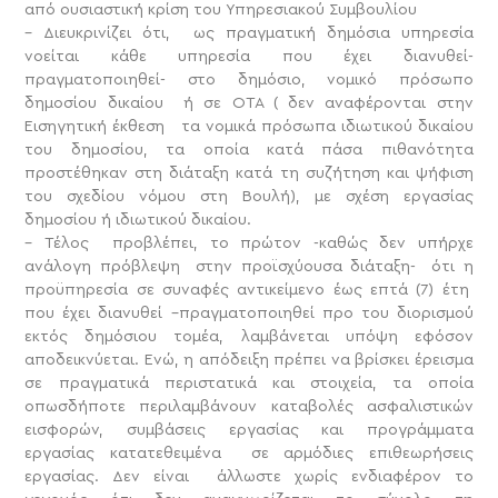
από ουσιαστική κρίση του Υπηρεσιακού Συμβουλίου
– Διευκρινίζει ότι, ως πραγματική δημόσια υπηρεσία
νοείται κάθε υπηρεσία που έχει διανυθεί-
πραγματοποιηθεί- στο δημόσιο, νομικό πρόσωπο
δημοσίου δικαίου ή σε ΟΤΑ ( δεν αναφέρονται στην
Εισηγητική έκθεση τα νομικά πρόσωπα ιδιωτικού δικαίου
του δημοσίου, τα οποία κατά πάσα πιθανότητα
προστέθηκαν στη διάταξη κατά τη συζήτηση και ψήφιση
του σχεδίου νόμου στη Βουλή), με σχέση εργασίας
δημοσίου ή ιδιωτικού δικαίου.
– Τέλος προβλέπει, το πρώτον -καθώς δεν υπήρχε
ανάλογη πρόβλεψη στην προϊσχύουσα διάταξη- ότι η
προϋπηρεσία σε συναφές αντικείμενο έως επτά (7) έτη
που έχει διανυθεί –πραγματοποιηθεί προ του διορισμού
εκτός δημόσιου τομέα, λαμβάνεται υπόψη εφόσον
αποδεικνύεται. Ενώ, η απόδειξη πρέπει να βρίσκει έρεισμα
σε πραγματικά περιστατικά και στοιχεία, τα οποία
οπωσδήποτε περιλαμβάνουν καταβολές ασφαλιστικών
εισφορών, συμβάσεις εργασίας και προγράμματα
εργασίας κατατεθειμένα σε αρμόδιες επιθεωρήσεις
εργασίας. Δεν είναι άλλωστε χωρίς ενδιαφέρον το