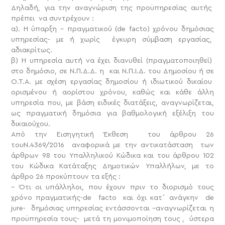
Δηλαδή, για την αναγνώριση της προϋπηρεσίας αυτής
πρέπει να συντρέχουν :
α). Η ύπαρξη – πραγματικού (de facto) χρόνου δημόσιας
υπηρεσίας- με ή χωρίς έγκυρη σύμβαση εργασίας,
αδιακρίτως.
β) H υπηρεσία αυτή να έχει διανυθεί (πραγματοποιηθεί)
στο δημόσιο, σε Ν.Π.Δ.Δ. η και Ν.Π.Ι.Δ. του Δημοσίου ή σε
Ο.Τ.Α. με σχέση εργασίας δημοσίου ή ιδιωτικού δικαίου
ορισμένου ή αορίστου χρόνου, καθώς και κάθε άλλη
υπηρεσία που, με βάση ειδικές διατάξεις, αναγνωρίζεται,
ως πραγματική δημόσια για βαθμολογική εξέλιξη του
δικαιούχου.
Από την Εισηγητική Έκθεση του άρθρου 26
τουΝ.4369/2016 αναφορικά με την αντικατάσταση των
άρθρων 98 του Υπαλληλικού Κώδικα και του άρθρου 102
του Κώδικα Κατάταξης Δημοτικών Υπαλλήλων, με το
άρθρο 26 προκύπτουν τα εξής :
– Ότι οι υπάλληλοι, που έχουν πριν το διορισμό τους
χρόνο πραγματικής-de facto και όχι κατ΄ ανάγκην de
jure- δημόσιας υπηρεσίας εντάσσονται –αναγνωρίζεται η
προϋπηρεσία τους- μετά τη μονιμοποίηση τους , ύστερα