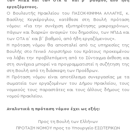
των ΝΠΔΔ και των ΟΤΑ α΄ και β΄ βαθμού, από ήδη
εργαζόμενους.
Ο Βουλευτής Ηρακλείου του ΠΑΣΟΚ-ΚΙΝΗΜΑ ΑΛΛΑΓΗΣ, κ.
Βασίλης Κεγκέρογλου, κατέθεσε στη Βουλή πρόταση
νόμου: «Για την συνέχιση εξυπηρέτησης μακροχρόνιων,
πάγιων και διαρκών αναγκών του δημοσίου, των ΝΠΔΔ και
των ΟΤΑ α΄ και β΄ βαθμού, από ήδη εργαζόμενους».
Η πρόταση νόμου θα αποσταλεί από τις υπηρεσίες της
Βουλής στο Γενικό Λογιστήριο του Κράτους προκειμένου
να λάβει την προβλεπόμενη από το Σύνταγμα έκθεση και
στη συνέχεια μπορεί να προγραμματιστεί η συζήτηση της
στη Βουλή από τη διάσκεψη των Προέδρων.
Η Πρόταση νόμου είναι αποτέλεσμα συνεργασίας με τα
σωματεία των εργαζομένων του Δήμου Ηρακλείου, τους
νομικούς τους παραστάτες και τους άλλους δήμους του
νομού Ηρακλείου.
Αναλυτικά η πρόταση νόμου έχει ως εξής:
Προς τη Βουλή των Ελλήνων
ΠΡΟΤΑΣΗ ΝΟΜΟΥ προς το Υπουργείο ΕΣΩΤΕΡΙΚΩΝ