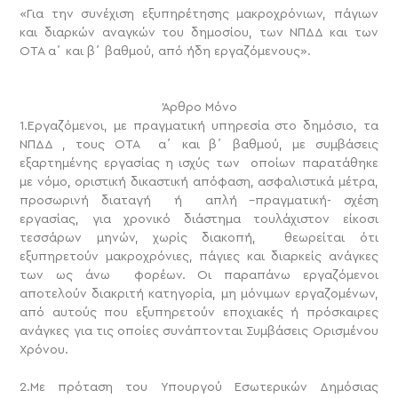
«Για την συνέχιση εξυπηρέτησης μακροχρόνιων, πάγιων
και διαρκών αναγκών του δημοσίου, των ΝΠΔΔ και των
ΟΤΑ α΄ και β΄ βαθμού, από ήδη εργαζόμενους».
Άρθρο Μόνο
1.Εργαζόμενοι, με πραγματική υπηρεσία στο δημόσιο, τα
ΝΠΔΔ , τους ΟΤΑ α΄ και β΄ βαθμού, με συμβάσεις
εξαρτημένης εργασίας η ισχύς των οποίων παρατάθηκε
με νόμο, οριστική δικαστική απόφαση, ασφαλιστικά μέτρα,
προσωρινή διαταγή ή απλή –πραγματική- σχέση
εργασίας, για χρονικό διάστημα τουλάχιστον είκοσι
τεσσάρων μηνών, χωρίς διακοπή, θεωρείται ότι
εξυπηρετούν μακροχρόνιες, πάγιες και διαρκείς ανάγκες
των ως άνω φορέων. Οι παραπάνω εργαζόμενοι
αποτελούν διακριτή κατηγορία, μη μόνιμων εργαζομένων,
από αυτούς που εξυπηρετούν εποχιακές ή πρόσκαιρες
ανάγκες για τις οποίες συνάπτονται Συμβάσεις Ορισμένου
Χρόνου.
2.Με πρόταση του Υπουργού Εσωτερικών Δημόσιας