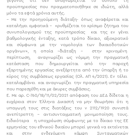
γεγονός ότι δεν αναγνωρίζεται το σύνολο τη
προϋπηρεσίας που πραγματοποιήθηκε σε ιδιώτη, αλλά
μόνο τα εφτά χρόνια αυτής.
– Με την προηγούμενη διάταξη- όπως αναφέρεται και
καταλήγει εμφατικά – «ρυθμίζεται το κρίσιμο ζήτημα του
συνυπολογισμού της προϋπηρεσίας και της εν γένει
βαθμολογικής ένταξης, κατά τρόπο δίκαιο, αξιοκρατικό
και σύμφωνα με την νομολογία των δικαιοδοτικών
οργάνων», η οποία –διάταξη – στην κρινομένη
περίπτωση, αναγνωρίζει ως νόμιμη την πραγματική
κατάσταση που δημιουργείται από την παροχή
εξαρτημένης εργασίας ανεξάρτητα από την ύπαρξη ή το
κύρος της συμβάσεως εργασίας (Ολ. ΑΠ 4/2021). Εν τέλει
καταλαμβάνει και αναγνωρίζει την πραγματική υπηρεσία
που παρεσχέθη και με άκυρες συμβάσεις.
Ε. Με αρ. C-760/18/11/02/2021 απόφαση του ΔΕΔ δίδεται η
ευχέρεια στον Έλληνα Δικαστή να μην θεωρήσει ότι η
υπαγωγή τους στις διατάξεις του ν 2112/1920 συνιστά
ανεπίτρεπτη – αντισυνταγματική μονιμοποίηση τους.
Ειδικότερα η υποχρέωση σύμφωνης με το δίκαιο της ΕΕ
ερμηνείας του εθνικού δικαίου μπορεί γενικά να εκτείνεται
και στην ενδεχόμενη κάμψη Συνταγματικών