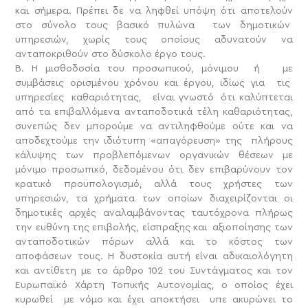
και σήμερα. Πρέπει δε να ληφθεί υπόψη ότι αποτελούν
στο σύνολο τους βασικό πυλώνα των δημοτικών
υπηρεσιών, χωρίς τους οποίους αδυνατούν να
ανταποκριθούν στο δύσκολο έργο τους.
Β. Η μισθοδοσία του προσωπικού, μόνιμου ή με
συμβάσεις ορισμένου χρόνου και έργου, ιδίως για τις
υπηρεσίες καθαριότητας, είναι γνωστό ότι καλύπτεται
από τα επιβαλλόμενα ανταποδοτικά τέλη καθαριότητας,
συνεπώς δεν μπορούμε να αντιληφθούμε ούτε και να
αποδεχτούμε την ιδιότυπη «απαγόρευση» της πλήρους
κάλυψης των προβλεπόμενων οργανικών θέσεων με
μόνιμο προσωπικό, δεδομένου ότι δεν επιβαρύνουν τον
κρατικό προϋπολογισμό, αλλά τους χρήστες των
υπηρεσιών, τα χρήματα των οποίων διαχειρίζονται οι
δημοτικές αρχές αναλαμβάνοντας ταυτόχρονα πλήρως
την ευθύνη της επιβολής, είσπραξης και αξιοποίησης των
ανταποδοτικών πόρων αλλά και το κόστος των
αποφάσεων τους. Η δυστοκία αυτή είναι αδικαιολόγητη
και αντίθετη με το άρθρο 102 του Συντάγματος και τον
Ευρωπαϊκό Χάρτη Τοπικής Αυτονομίας, ο οποίος έχει
κυρωθεί με νόμο και έχει αποκτήσει υπε ακυρώνει το