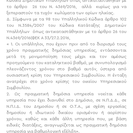
Κώδικα Δημοτικών Υπαλλήλων όπως αντικαταστάθηκαν με
το άρθρο 26 του Ν. 4369/2016, αλλά κυρίως για να
ξεπεραστούν τα τυχόν κωλύματα των ορίων ηλικίας.
Δ. Σύμφωνα με τα 98 του Υπαλληλικού Κώδικα άρθρο 102
του Ν.3584/2007 του Κώδικα Κατάταξης Δημοτικών
Υπαλλήλων όπως αντικαταστάθηκαν με το άρθρο 26 του
Ν.4369/2016(ΦΕΚ Α 33/27.2.2016,
« 1. Οι υπάλληλοι, που έχουν πριν από το διορισμό τους
χρόνο πραγματικής δημόσιας υπηρεσίας, εντάσσονται
μετά τη μονιμοποίηση τους μέχρι και τον αμέσως
προηγούμενο του καταληκτικού βαθμό, με συνυπολογισμό
πλεονάζοντος χρόνου στο βαθμό αυτόν, ύστερα από
ουσιαστική κρίση του Υπηρεσιακού Συμβουλίου. Η ένταξη
ανατρέχει στο χρόνο κρίσης του οικείου Υπηρεσιακού
Συμβουλίου.
2. Ως πραγματική δημόσια υπηρεσία νοείται κάθε
υπηρεσία που έχει διανυθεί στο Δημόσιο, σε Ν.Π.Δ.Δ., σε
Ν.Π.Ι.Δ. του Δημοσίου ή σε Ο.Τ.Α., με σχέση εργασίας
δημοσίου ή ιδιωτικού δικαίου ορισμένου ή αορίστου
χρόνου, καθώς και κάθε άλλη υπηρεσία που, με βάση
ειδικές διατάξεις, αναγνωρίζεται ως πραγματική δημόσια
υπηρεσία για βαθμολογική εξέλιξη».