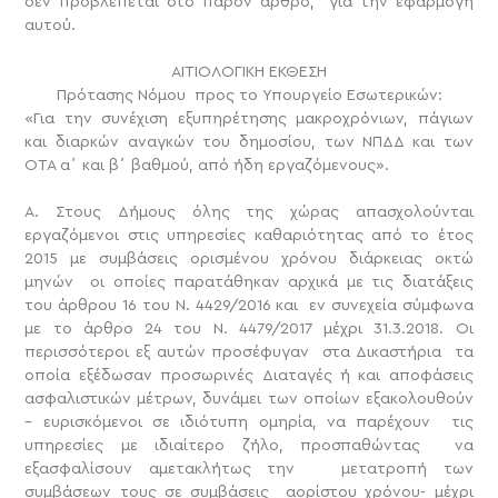
δεν προβλέπεται στο παρόν άρθρο, για την εφαρμογή
αυτού.
ΑΙΤΙΟΛΟΓΙΚΗ ΕΚΘΕΣΗ
Πρότασης Νόμου προς το Υπουργείο Εσωτερικών:
«Για την συνέχιση εξυπηρέτησης μακροχρόνιων, πάγιων
και διαρκών αναγκών του δημοσίου, των ΝΠΔΔ και των
ΟΤΑ α΄ και β΄ βαθμού, από ήδη εργαζόμενους».
Α. Στους Δήμους όλης της χώρας απασχολούνται
εργαζόμενοι στις υπηρεσίες καθαριότητας από το έτος
2015 με συμβάσεις ορισμένου χρόνου διάρκειας οκτώ
μηνών οι οποίες παρατάθηκαν αρχικά με τις διατάξεις
του άρθρου 16 του Ν. 4429/2016 και εν συνεχεία σύμφωνα
με το άρθρο 24 του Ν. 4479/2017 μέχρι 31.3.2018. Οι
περισσότεροι εξ αυτών προσέφυγαν στα Δικαστήρια τα
οποία εξέδωσαν προσωρινές Διαταγές ή και αποφάσεις
ασφαλιστικών μέτρων, δυνάμει των οποίων εξακολουθούν
– ευρισκόμενοι σε ιδιότυπη ομηρία, να παρέχουν τις
υπηρεσίες με ιδιαίτερο ζήλο, προσπαθώντας να
εξασφαλίσουν αμετακλήτως την μετατροπή των
συμβάσεων τους σε συμβάσεις αορίστου χρόνου- μέχρι