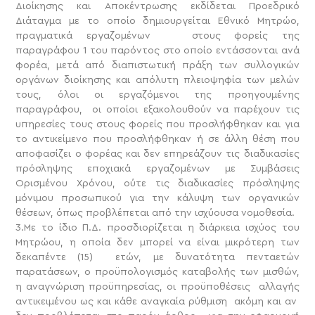
Διοίκησης και Αποκέντρωσης εκδίδεται Προεδρικό
Διάταγμα με το οποίο δημιουργείται Εθνικό Μητρώο,
πραγματικά εργαζομένων στους φορείς της
παραγράφου 1 του παρόντος στο οποίο εντάσσονται ανά
φορέα, μετά από διαπιστωτική πράξη των συλλογικών
οργάνων διοίκησης και απόλυτη πλειοψηφία των μελών
τους, όλοι οι εργαζόμενοι της προηγουμένης
παραγράφου, οι οποίοι εξακολουθούν να παρέχουν τις
υπηρεσίες τους στους φορείς που προσλήφθηκαν και για
το αντικείμενο που προσλήφθηκαν ή σε άλλη θέση που
αποφασίζει ο φορέας και δεν επηρεάζουν τις διαδικασίες
πρόσληψης εποχιακά εργαζομένων με Συμβάσεις
Ορισμένου Χρόνου, ούτε τις διαδικασίες πρόσληψης
μόνιμου προσωπικού για την κάλυψη των οργανικών
θέσεων, όπως προβλέπεται από την ισχύουσα νομοθεσία.
3.Με το ίδιο Π.Δ. προσδιορίζεται η διάρκεια ισχύος του
Μητρώου, η οποία δεν μπορεί να είναι μικρότερη των
δεκαπέντε (15) ετών, με δυνατότητα πενταετών
παρατάσεων, ο προϋπολογισμός καταβολής των μισθών,
η αναγνώριση προϋπηρεσίας, οι προϋποθέσεις αλλαγής
αντικειμένου ως και κάθε αναγκαία ρύθμιση ακόμη και αν