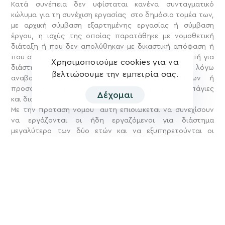
Κατά συνέπεια δεν υφίσταται κανένα συνταγματικό
κώλυμα για τη συνέχιση εργασίας στο δημόσιο τομέα των,
με αρχική σύμβαση εξαρτημένης εργασίας ή σύμβαση
έργου, η ισχύς της οποίας παρατάθηκε με νομοθετική
διάταξη ή που δεν απολύθηκαν με δικαστική απόφαση ή
που συνεχίζουν να εργάζονται συνεχώς χωρίς διακοπή για
Χρησιμοποιούμε cookies για να
διάστημα τουλάχιστον είκοσι τεσσάρων μηνών λόγω
βελτιώσουμε την εμπειρία σας.
αναβολής της εκδίκασης ασφαλιστικών μέτρων ή
προσφυγών, εφόσον εξυπηρετούν μακροχρόνιες, πάγιες
Δέχομαι
και διαρκείς ανάγκες των φορέων αυτών.
Με την πρόταση νόμου αυτή επιδιώκεται να συνεχίσουν
να εργάζονται οι ήδη εργαζόμενοι για διάστημα
μεγαλύτερο των δύο ετών και να εξυπηρετούνται οι
μακροχρόνιες πάγιες και διαρκείς ανάγκες του Δημόσιου,
των Ν.Π.Δ.Δ. και των Ο.Τ.Α. α΄ και β΄ βαθμού και
προκειμένου να μην προκληθεί δημόσιος κίνδυνος από
την διακοπή τους.
Το προσωπικό που εντάσσεται στις ρυθμίσεις πρέπει:
α) Να έχει συνολικό χρόνο υπηρεσίας τουλάχιστον είκοσι
τέσσερις (24) μήνες
β) Να μην έχει μεσολαβήσει διακοπή της εργασίας.