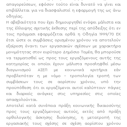
απαγορεύσεων, εφόσον τούτο είναι δυνατό να γίνει και
επιβάλλεται για να διασφαλιστεί η εφαρμογή της ως άνω
οδηγίας.
Η αβεβαιότητα που έχει δημιουργηθεί ενόψει μάλιστα και
της έλλειψης σχετικής έκθεσης περί της απόδειξης ότι εν
τοις πράγμασι εφαρμόζεται ορθά η Οδηγία 1999/70 ΕΚ
έτσι ώστε οι συμβάσεις ορισμένου χρόνου να αποτελούν
εξαίρεση έναντι των εργασιακών σχέσεων με χαρακτήρα
μονιμότητας στον ευρύτερο Δημόσιο Τομέα, θα μπορούσε
να τερματισθεί ως προς τους εργαζόμενους αυτής της
κατηγορίας οι οποίοι έχουν μάλιστα προσληφθεί μέσω
διαγωνισμού ΑΣΕΠ με κοινωνικά κριτήρια εάν
προβλεπόταν η με νόμο – τροπολογία τροπή των
συμβάσεων τους σε αορίστου χρόνου, υπό την
προϋπόθεση ότι οι εργαζόμενοι αυτοί καλύπτουν πάγιες
και διαρκείς ανάγκες στις υπηρεσίες στις οποίες
απασχολούνται.
Αποτελεί κατά συνέπεια πράξη κοινωνικής δικαιοσύνης
προς τους εργαζόμενους αυτούς, εκτός από πράξη
ορθολογικής άσκησης διοίκησης, η μετατροπή της
εργασιακής τους σχέσης σε σχέση αορίστου χρόνου