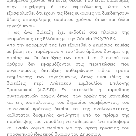
ορισμένου χρόνου για κενές θέσεις που είναι διαθέσιμες
στην επιχείρηση ή την εκμετάλλευση, ώστε να
εξασφαλισθεί ότι έχουν τις ίδιες ευκαιρίες να διεκδικήσουν
θέσεις απασχόλησης αορίστου χρόνου, όπως και άλλοι
εργαζόμενοι»
Η ως άνω διάταξη έχει εκδοθεί στα πλαίσια της
εναρμόνισης της Ελλάδος με την Οδηγία 1999/70 ΕΚ.
Από την εφαρμογή της έχει εξαιρεθεί ο Δημόσιος τομέας
με βάση την παράγραφο 4 του Ίδιου άρθρου δυνάμει της
οποίας «4. Οι διατάξεις των παρ. 1 και 2 αυτού του
άρθρου δεν εφαρμόζονται στις περιπτώσεις που
συγκεκριμένες διατάξεις καθιερώνουν ειδικό τρόπο
ενημέρωσης των εργαζομένων, όπως είναι ιδίως οι
διατάξεις περί Ανώτατου Συμβουλίου Επιλογής
Προσωπικού (Α.Σ.Ε.Π)» Εν κατακλείδι η παραβίαση
συνταγματικών αρχών, όπως των αρχών της ισονομίας
και της ισοπολιτείας, του δημοσίου συμφέροντος, του
κοινωνικού κράτους δικαίου και της αναλογικότητας,
καθίσταται δυσμενώς αντιληπτή υπό το πρίσμα της
παράλειψης του νομοθέτη να καθιερώσει ένα πρόσφορο
και ενιαίο νομικό πλαίσιο για την σχέση εργασίας του
προσωπικού ιδιωτικού δικαίου του Δημοσίου.