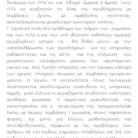
δικαίωμα των ΟΤΑ να και οδηγεί έμμεσα ή άμεσα τους
ΟΤΑ να αναζητούν τη λύση του προβλήματος με
συμβάσεις έργου, με αμφίβολης ποιότητας
αποτελέσματα και μεγαλύτερο οικονομικό κόστος.
Γ. Οριστική λύση στο πρόβλημα των Δήμων, του Δημοσίου
και των Ν.ΠΔ.Δ και των υπό ιδιότυπο καθεστώς ομηρίας
εργαζομένων μπορεί να θα δοθεί μόνον με την
«απελευθέρωση» των προσλήψεων για τις υπηρεσίες
καθαριότητας και τις ΔΕΥΑ, και την πλήρωση του
μεγαλύτερου τουλάχιστον μέρους των υφιστάμενων
καινών και στις λοιπές υπηρεσίες και την έγκαιρη κάλυψη
των αμιγώς εποχικών αναγκών με συμβάσεις ορισμένου
χρόνου ή έργου. Η κινητικότητα όπως λειτουργεί
αναπότρεπτα αποδυναμώνει επικίνδυνα τις υπηρεσίες
αιχμής, γιατί εύλογα οι εργαζόμενοι αναζητούν καλύτερες
συνθήκες εργασίας. Η σημαντική μοριοδότηση της
προϋπηρεσίας και η αναγνώριση της πραγματικής(de
facto, με άκυρες συμβάσεις ) εργασίας στους παραπάνω
φορείς, όχι μόνο για λόγους μισθολογικούς και
συνταξιοδοτικούς, σύμφωνα με τις προβλέψεις των
άρθρων 98 του Κώδικα Δημοσίων Υπαλλήλων και 102 του