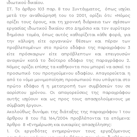
ιδιωτικού δικαίου.
ΣΤ. Το άρθρο 103 παρ. 8 του Συντάγματος, όπως ισχύει
μετά την αναθεώρησή του το 2001, ορίζει ότι: «Νόμος
ορίζει τους όρους, και τη χρονική διάρκεια των σχέσεων
εργασίας ιδιωτικού δικαίου στο Δημόσιο και τον ευρύτερο
δημόσιο τομέα, όπως αυτός καθορίζεται κάθε φορά, για
την κάλυψη είτε οργανικών θέσεων και πέραν των
προβλεπομένων στο πρώτο εδάφιο της παραγράφου 3
είτε πρόσκαιρων είτε απρόβλεπτων και επειγουσών
αναγκών κατά το δεύτερο εδάφιο της παραγράφου 2.
Νόμος ορίζει επίσης τα καθήκοντα που μπορεί να ασκεί το
προσωπικό του προηγούμενου εδαφίου. Απαγορεύεται η
από το νόμο μονιμοποίηση προσωπικού που υπάγεται στο
πρώτο εδάφιο ή η μετατροπή των συμβάσεών του σε
αορίστου χρόνου. Οι απαγορεύσεις της παραγράφου
αυτής ισχύουν και ως προς τους απασχολούμενους με
σύμβαση έργου».
Ακολούθως δυνάμει της διάταξης της παραγράφου 1 του
άρθρου 8 του ΠΔ 164/2004 προβλέπονται τα επόμενα:
Άρθρο 8 «Ενημέρωση και ευκαιρίες απασχόλησης:
1. Οι εργοδότες ενημερώνουν τους εργαζόμενους