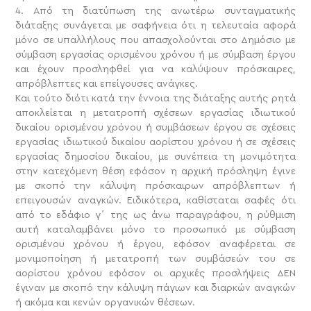
4. Από τη διατύπωση της ανωτέρω συνταγματικής
διάταξης συνάγεται με σαφήνεια ότι η τελευταία αφορά
μόνο σε υπαλλήλους που απασχολούνται στο Δημόσιο με
σύμβαση εργασίας ορισμένου χρόνου ή με σύμβαση έργου
και έχουν προσληφθεί για να καλύψουν πρόσκαιρες,
απρόβλεπτες και επείγουσες ανάγκες.
Και τούτο διότι κατά την έννοια της διάταξης αυτής ρητά
αποκλείεται η μετατροπή σχέσεων εργασίας ιδιωτικού
δικαίου ορισμένου χρόνου ή συμβάσεων έργου σε σχέσεις
εργασίας ιδιωτικού δικαίου αορίστου χρόνου ή σε σχέσεις
εργασίας δημοσίου δικαίου, με συνέπεια τη μονιμότητα
στην κατεχόμενη θέση εφόσον η αρχική πρόσληψη έγινε
με σκοπό την κάλυψη πρόσκαιρων απρόβλεπτων ή
επειγουσών αναγκών. Ειδικότερα, καθίσταται σαφές ότι
από το εδάφιο γ΄ της ως άνω παραγράφου, η ρύθμιση
αυτή καταλαμβάνει μόνο το προσωπικό με σύμβαση
ορισμένου χρόνου ή έργου, εφόσον αναφέρεται σε
μονιμοποίηση ή μετατροπή των συμβάσεών του σε
αορίστου χρόνου εφόσον οι αρχικές προσλήψεις ΔΕΝ
έγιναν με σκοπό την κάλυψη πάγιων και διαρκών αναγκών
ή ακόμα και κενών οργανικών θέσεων.