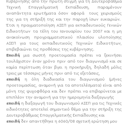
Κυβέρνησης από την πρώτη στιγμή για τη Δευτεροβάθμια
Τεχνική Επαγγελματική Εκπαίδευση, παραμένουν
αναπάντητα ερωτήματα όσον αφορά τους χειρισμούς
της για τη στήριξή της και την παροχή ίσων ευκαιριών.
Έτσι η πραγματοποίηση ΑΣΕΠ για εκπαιδευτικούς Γενικών
Ειδικοτήτων τα τέλη του Ιανουαρίου του 2007 και η μη
ανακοίνωση προγραμματιστικού πλαισίου υλοποίησης
ΑΣΕΠ για τους εκπαιδευτικούς Τεχνικών Ειδικοτήτων,
επιβεβαιώνει τις προθέσεις της κυβέρνησης.
Επειδή
μια σωστή προετοιμασία πρέπει να ξεκινήσει
τουλάχιστον έναν χρόνο πριν από τον διαγωνισμό και σε
καμία περίπτωση όταν βγει η προκήρυξη, δηλαδή μόλις
τρεις με τέσσερις μήνες πριν από τις εξετάσεις,
επειδή
η όλη διαδικασία του διαγωνισμού (μήνες
προετοιμασίας, αναμονή για τα αποτελέσματα) είναι από
μόνη της ψυχοφθόρα και δεν πρέπει να επιβαρύνεται με
επιπλέον την αναμονή για την ημερομηνία διεξαγωγής
επειδή
η διεξαγωγή του διαγωνισμού ΑΣΕΠ για τις Τεχνικές
ειδικότητες αποτελεί σημαντικό θέμα για την στήριξη της
Δευτεροβάθμιας Επαγγελματικής Εκπαίδευσης και
επειδή
δεν απαντήθηκε η 6060/08 σχετική ερώτηση μου