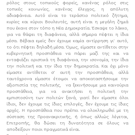
ρόλος στους τοπικούς φορείς, κανένας ρόλος στις
τοπικές κοινωνίες, κανένας έλεγχος, η απόλυτη
αδιαφάνεια. Αυτό είναι το τεράστιο πολιτικό ζήτημα,
κυρίες και κύριοι Βουλευτές, αυτή είναι η μεγάλη ζημιά
που έκανε στον τόπο η Νέα Δημοκρατία. Έσκαψε το λάκκο,
για να θάψει τη διαφάνεια, αλλά σήμερα πέφτει η ίδια
μέσα. Βέβαια εμείς δεν έχουμε καμία αντίρρηση γι’ αυτό,
το ότι πέφτει δηλαδή μέσα. Όμως, είμαστε αντίθετοι στην
κυβερνητική προσπάθεια να πάρει μαζί της και να
ενταφιάζει οριστικά τη διαφάνεια, την ισονομία, την ίδια
την πολιτική και την ίδια την δημοκρατία. Και όχι μόνο
είμαστε αντίθετοι σ’ αυτή την προσπάθεια, αλλά
ταυτόχρονα είμαστε έτοιμοι να αποκαταστήσουμε την
αξιοπιστία της πολιτικής, να ξεκινήσουμε μια καινούρια
προσπάθεια, για να ανακτήσει η πολιτική την
εμπιστοσύνη των πολιτών ξανά, γιατί δεν είμαστε όλοι
ίδιοι, δεν έχουμε τις ίδιες επιλογές, δεν έχουμε τις ίδιες
αρχές. Η προσπάθεια που πρέπει να ολοκληρωθεί με τη
σύσταση της Προανακριτικής, ή όπως αλλιώς λέγεται,
Επιτροπής, θα δώσει τη δυνατότητα σε όλους να
αποδείξουν ποιοι πραγματικά είναι.