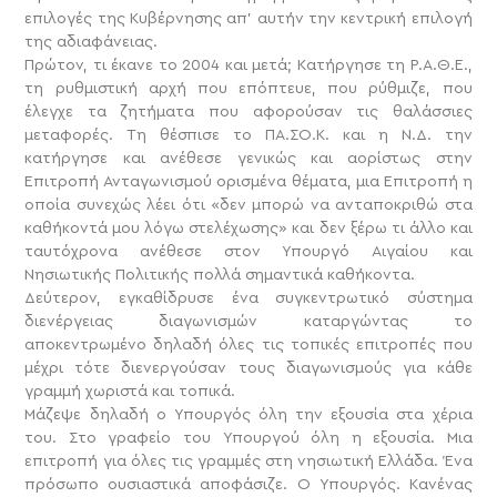
επιλογές της Κυβέρνησης απ’ αυτήν την κεντρική επιλογή
της αδιαφάνειας.
Πρώτον, τι έκανε το 2004 και μετά; Κατήργησε τη Ρ.Α.Θ.Ε.,
τη ρυθμιστική αρχή που επόπτευε, που ρύθμιζε, που
έλεγχε τα ζητήματα που αφορούσαν τις θαλάσσιες
μεταφορές. Τη θέσπισε το ΠΑ.ΣΟ.Κ. και η Ν.Δ. την
κατήργησε και ανέθεσε γενικώς και αορίστως στην
Επιτροπή Ανταγωνισμού ορισμένα θέματα, μια Επιτροπή η
οποία συνεχώς λέει ότι «δεν μπορώ να ανταποκριθώ στα
καθήκοντά μου λόγω στελέχωσης» και δεν ξέρω τι άλλο και
ταυτόχρονα ανέθεσε στον Υπουργό Αιγαίου και
Νησιωτικής Πολιτικής πολλά σημαντικά καθήκοντα.
Δεύτερον, εγκαθίδρυσε ένα συγκεντρωτικό σύστημα
διενέργειας διαγωνισμών καταργώντας το
αποκεντρωμένο δηλαδή όλες τις τοπικές επιτροπές που
μέχρι τότε διενεργούσαν τους διαγωνισμούς για κάθε
γραμμή χωριστά και τοπικά.
Μάζεψε δηλαδή ο Υπουργός όλη την εξουσία στα χέρια
του. Στο γραφείο του Υπουργού όλη η εξουσία. Μια
επιτροπή για όλες τις γραμμές στη νησιωτική Ελλάδα. Ένα
πρόσωπο ουσιαστικά αποφάσιζε. O Υπουργός. Κανένας