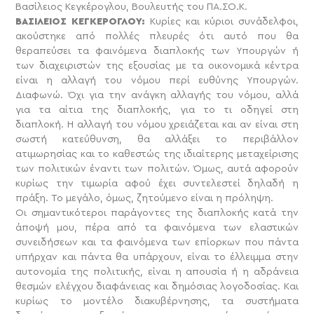
Βασίλειος Κεγκέρογλου, Βουλευτής του ΠΑ.ΣΟ.Κ.
ΒΑΣΙΛΕΙΟΣ ΚΕΓΚΕΡΟΓΛΟΥ:
Κυρίες και κύριοι συνάδελφοι,
ακούστηκε από πολλές πλευρές ότι αυτό που θα
θεραπεύσει τα φαινόμενα διαπλοκής των Υπουργών ή
των διαχειριστών της εξουσίας με τα οικονομικά κέντρα
είναι η αλλαγή του νόμου περί ευθύνης Υπουργών.
Διαφωνώ. Όχι για την ανάγκη αλλαγής του νόμου, αλλά
για τα αίτια της διαπλοκής, για το τι οδηγεί στη
διαπλοκή. Η αλλαγή του νόμου χρειάζεται και αν είναι στη
σωστή κατεύθυνση, θα αλλάξει το περιβάλλον
ατιμωρησίας και το καθεστώς της ιδιαίτερης μεταχείρισης
των πολιτικών έναντι των πολιτών. Όμως, αυτά αφορούν
κυρίως την τιμωρία αφού έχει συντελεστεί δηλαδή η
πράξη. Το μεγάλο, όμως, ζητούμενο είναι η πρόληψη.
Οι σημαντικότεροι παράγοντες της διαπλοκής κατά την
άποψή μου, πέρα από τα φαινόμενα των ελαστικών
συνειδήσεων και τα φαινόμενα των επίορκων που πάντα
υπήρχαν και πάντα θα υπάρχουν, είναι το έλλειμμα στην
αυτονομία της πολιτικής, είναι η απουσία ή η αδράνεια
θεσμών ελέγχου διαφάνειας και δημόσιας λογοδοσίας. Και
κυρίως το μοντέλο διακυβέρνησης, τα συστήματα