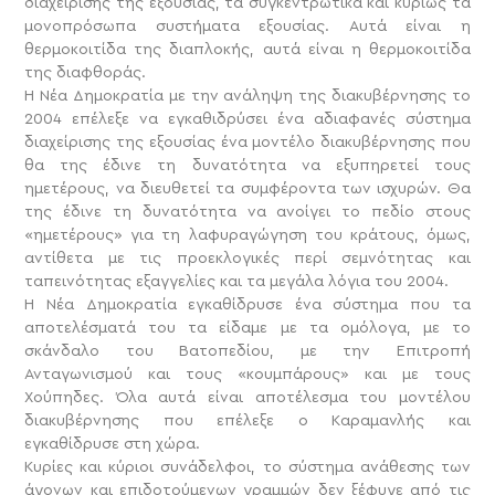
διαχείρισης της εξουσίας, τα συγκεντρωτικά και κυρίως τα
μονοπρόσωπα συστήματα εξουσίας. Αυτά είναι η
θερμοκοιτίδα της διαπλοκής, αυτά είναι η θερμοκοιτίδα
της διαφθοράς.
Η Νέα Δημοκρατία με την ανάληψη της διακυβέρνησης το
2004 επέλεξε να εγκαθιδρύσει ένα αδιαφανές σύστημα
διαχείρισης της εξουσίας ένα μοντέλο διακυβέρνησης που
θα της έδινε τη δυνατότητα να εξυπηρετεί τους
ημετέρους, να διευθετεί τα συμφέροντα των ισχυρών. Θα
της έδινε τη δυνατότητα να ανοίγει το πεδίο στους
«ημετέρους» για τη λαφυραγώγηση του κράτους, όμως,
αντίθετα με τις προεκλογικές περί σεμνότητας και
ταπεινότητας εξαγγελίες και τα μεγάλα λόγια του 2004.
Η Νέα Δημοκρατία εγκαθίδρυσε ένα σύστημα που τα
αποτελέσματά του τα είδαμε με τα ομόλογα, με το
σκάνδαλο του Βατοπεδίου, με την Επιτροπή
Ανταγωνισμού και τους «κουμπάρους» και με τους
Χούπηδες. Όλα αυτά είναι αποτέλεσμα του μοντέλου
διακυβέρνησης που επέλεξε ο Καραμανλής και
εγκαθίδρυσε στη χώρα.
Κυρίες και κύριοι συνάδελφοι, το σύστημα ανάθεσης των
άγονων και επιδοτούμενων γραμμών δεν ξέφυγε από τις