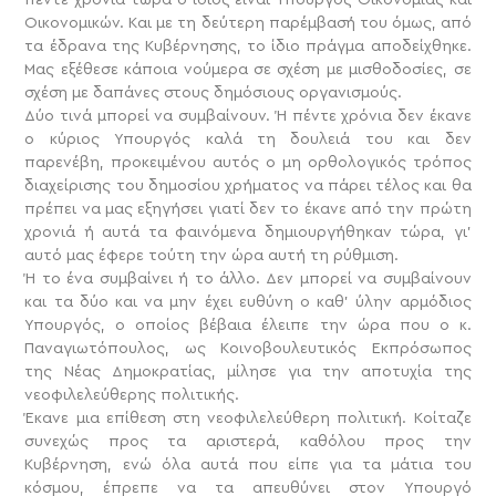
Οικονομικών. Και με τη δεύτερη παρέμβασή του όμως, από
τα έδρανα της Κυβέρνησης, το ίδιο πράγμα αποδείχθηκε.
Μας εξέθεσε κάποια νούμερα σε σχέση με μισθοδοσίες, σε
σχέση με δαπάνες στους δημόσιους οργανισμούς.
Δύο τινά μπορεί να συμβαίνουν. Ή πέντε χρόνια δεν έκανε
ο κύριος Υπουργός καλά τη δουλειά του και δεν
παρενέβη, προκειμένου αυτός ο μη ορθολογικός τρόπος
διαχείρισης του δημοσίου χρήματος να πάρει τέλος και θα
πρέπει να μας εξηγήσει γιατί δεν το έκανε από την πρώτη
χρονιά ή αυτά τα φαινόμενα δημιουργήθηκαν τώρα, γι’
αυτό μας έφερε τούτη την ώρα αυτή τη ρύθμιση.
Ή το ένα συμβαίνει ή το άλλο. Δεν μπορεί να συμβαίνουν
και τα δύο και να μην έχει ευθύνη ο καθ’ ύλην αρμόδιος
Υπουργός, ο οποίος βέβαια έλειπε την ώρα που ο κ.
Παναγιωτόπουλος, ως Κοινοβουλευτικός Εκπρόσωπος
της Νέας Δημοκρατίας, μίλησε για την αποτυχία της
νεοφιλελεύθερης πολιτικής.
Έκανε μια επίθεση στη νεοφιλελεύθερη πολιτική. Κοίταζε
συνεχώς προς τα αριστερά, καθόλου προς την
Κυβέρνηση, ενώ όλα αυτά που είπε για τα μάτια του
κόσμου, έπρεπε να τα απευθύνει στον Υπουργό