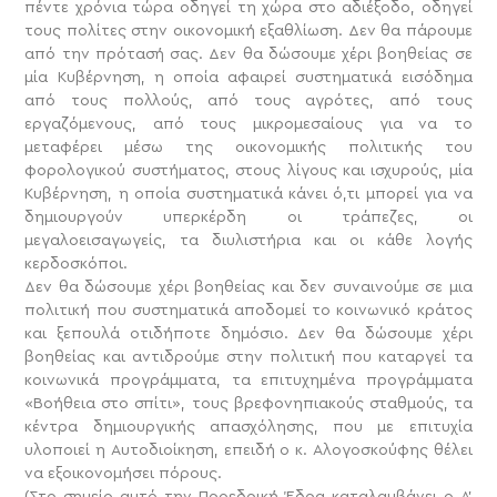
πέντε χρόνια τώρα οδηγεί τη χώρα στο αδιέξοδο, οδηγεί
τους πολίτες στην οικονομική εξαθλίωση. Δεν θα πάρουμε
από την πρότασή σας. Δεν θα δώσουμε χέρι βοηθείας σε
μία Κυβέρνηση, η οποία αφαιρεί συστηματικά εισόδημα
από τους πολλούς, από τους αγρότες, από τους
εργαζόμενους, από τους μικρομεσαίους για να το
μεταφέρει μέσω της οικονομικής πολιτικής του
φορολογικού συστήματος, στους λίγους και ισχυρούς, μία
Κυβέρνηση, η οποία συστηματικά κάνει ό,τι μπορεί για να
δημιουργούν υπερκέρδη οι τράπεζες, οι
μεγαλοεισαγωγείς, τα διυλιστήρια και οι κάθε λογής
κερδοσκόποι.
Δεν θα δώσουμε χέρι βοηθείας και δεν συναινούμε σε μια
πολιτική που συστηματικά αποδομεί το κοινωνικό κράτος
και ξεπουλά οτιδήποτε δημόσιο. Δεν θα δώσουμε χέρι
βοηθείας και αντιδρούμε στην πολιτική που καταργεί τα
κοινωνικά προγράμματα, τα επιτυχημένα προγράμματα
«Βοήθεια στο σπίτι», τους βρεφονηπιακούς σταθμούς, τα
κέντρα δημιουργικής απασχόλησης, που με επιτυχία
υλοποιεί η Αυτοδιοίκηση, επειδή ο κ. Αλογοσκούφης θέλει
να εξοικονομήσει πόρους.
(Στο σημείο αυτό την Προεδρική Έδρα καταλαμβάνει ο Α’