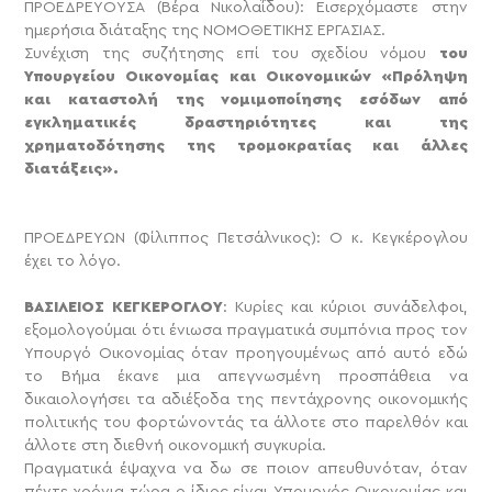
ΠΡΟΕΔΡΕΥΟΥΣΑ (Βέρα Νικολαΐδου): Εισερχόμαστε στην
ημερήσια διάταξης της ΝΟΜΟΘΕΤΙΚΗΣ ΕΡΓΑΣΙΑΣ.
Συνέχιση της συζήτησης επί του σχεδίου νόμου
του
Υπουργείου Οικονομίας και Οικονομικών «Πρόληψη
και καταστολή της νομιμοποίησης εσόδων από
εγκληματικές δραστηριότητες και της
χρηματοδότησης της τρομοκρατίας και άλλες
διατάξεις».
ΠΡΟΕΔΡΕΥΩΝ (Φίλιππος Πετσάλνικος): Ο κ. Κεγκέρογλου
έχει το λόγο.
ΒΑΣΙΛΕΙΟΣ ΚΕΓΚΕΡΟΓΛΟΥ
: Κυρίες και κύριοι συνάδελφοι,
εξομολογούμαι ότι ένιωσα πραγματικά συμπόνια προς τον
Υπουργό Οικονομίας όταν προηγουμένως από αυτό εδώ
το Βήμα έκανε μια απεγνωσμένη προσπάθεια να
δικαιολογήσει τα αδιέξοδα της πεντάχρονης οικονομικής
πολιτικής του φορτώνοντάς τα άλλοτε στο παρελθόν και
άλλοτε στη διεθνή οικονομική συγκυρία.
Πραγματικά έψαχνα να δω σε ποιον απευθυνόταν, όταν
πέντε χρόνια τώρα ο ίδιος είναι Υπουργός Οικονομίας και