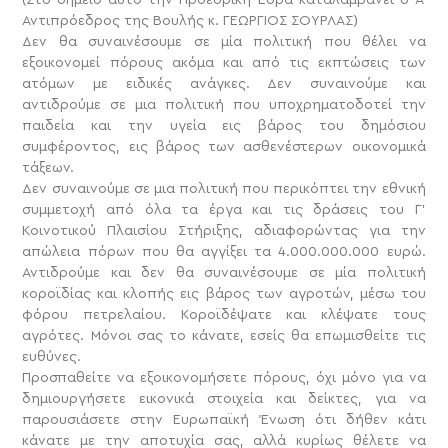
Αντιπρόεδρος της Βουλής κ. ΓΕΩΡΓΙΟΣ ΣΟΥΡΛΑΣ)
Δεν θα συναινέσουμε σε μία πολιτική που θέλει να
εξοικονομεί πόρους ακόμα και από τις εκπτώσεις των
ατόμων με ειδικές ανάγκες. Δεν συναινούμε και
αντιδρούμε σε μια πολιτική που υποχρηματοδοτεί την
παιδεία και την υγεία εις βάρος του δημόσιου
συμφέροντος, εις βάρος των ασθενέστερων οικονομικά
τάξεων.
Δεν συναινούμε σε μια πολιτική που περικόπτει την εθνική
συμμετοχή από όλα τα έργα και τις δράσεις του Γ’
Κοινοτικού Πλαισίου Στήριξης, αδιαφορώντας για την
απώλεια πόρων που θα αγγίξει τα 4.000.000.000 ευρώ.
Αντιδρούμε και δεν θα συναινέσουμε σε μία πολιτική
κοροϊδίας και κλοπής εις βάρος των αγροτών, μέσω του
φόρου πετρελαίου. Κοροϊδέψατε και κλέψατε τους
αγρότες. Μόνοι σας το κάνατε, εσείς θα επωμισθείτε τις
ευθύνες.
Προσπαθείτε να εξοικονομήσετε πόρους, όχι μόνο για να
δημιουργήσετε εικονικά στοιχεία και δείκτες, για να
παρουσιάσετε στην Ευρωπαϊκή Ένωση ότι δήθεν κάτι
κάνατε με την αποτυχία σας, αλλά κυρίως θέλετε να