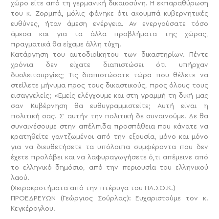
χώρο είτε από τη γερμανική δικαιοσύνη. Η εκπαραθύρωση
του κ. Ζορμπά, μόλις φάνηκε ότι ακουμπά κυβερνητικές
ευθύνες, ήταν άμεση ενέργεια. Αν ενεργούσατε τόσο
άμεσα και για τα άλλα προβλήματα της χώρας,
πραγματικά θα είχαμε άλλη τύχη.
Κατάργηση του αυτοδιοίκητου των δικαστηρίων. Πέντε
χρόνια δεν είχατε διαπιστώσει ότι υπήρχαν
δυσλειτουργίες; Τις διαπιστώσατε τώρα που θέλετε να
στείλετε μήνυμα προς τους δικαστικούς, προς όλους τους
εισαγγελείς; «Εμείς ελέγχουμε και στη γραμμή τη δική μας
σαν Κυβέρνηση θα ευθυγραμμιστείτε; Αυτή είναι η
πολιτική σας. Σ’ αυτήν την πολιτική δε συναινούμε. Δε θα
συναινέσουμε στην απέλπιδα προσπάθεια που κάνατε να
κρατηθείτε γαντζωμένοι από την εξουσία, μόνο και μόνο
για να διευθετήσετε τα υπόλοιπα συμφέροντα που δεν
έχετε προλάβει και να λαφυραγωγήσετε ό,τι απέμεινε από
το ελληνικό δημόσιο, από την περιουσία του ελληνικού
λαού.
(Χειροκροτήματα από την πτέρυγα του ΠΑ.ΣΟ.Κ.)
ΠΡΟΕΔΡΕΥΩΝ (Γεώργιος Σούρλας): Ευχαριστούμε τον κ.
Κεγκέρογλου.