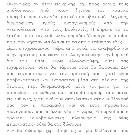
Οικονομίας αν ήταν ειλικρινής, όχι προς όλους τους
υπόλοιπους. Από ποιον ζήτησε τον κρατικό
παρεμβατισμό, έναν νέο κρατικό παρεμβατισμό, ελέγχους,
διαμόρφωση υγιούς ανταγωνισμού; Από την
Αντιπολίτευση; Από τους Βουλευτές; Ή έπρεπε να το
ζητήσει από τον καθ’ ύλην αρμόδιο Υπουργό, ο οποίος
ποιεί την νήσσαν για όλα αυτά τα οποία ετέθησαν εδώ;
Είμαι υποχρεωμένος, πέρα από αυτά, να αναφερθώ και
στην πρόταση που έκανε ο κ. Αλογοσκούφης την Κυριακή
διά του Τύπου. Κύριε Αλογοσκούφη, ούτε σας
ευχαριστούμε, ούτε θα πάρουμε ούτε θα δώσουμε. Δεν
σας ευχαριστούμε για την πρότασή σας, γιατί είναι
προβοκατόρικη και εντάσσεται μέσα στα πλαίσια της
θεωρίας περί δικομματισμού, μόνο και μόνο για να
αποσείσετε τις ευθύνες σας, ούτε θα πάρουμε από αυτές
τις ευθύνες, γιατί ανήκουν αποκλειστικά στην Κυβέρνησή
σας, τον κ. Καραμανλή και σε εσάς προσωπικά
-συνηγορούν και οι άλλοι γύρω – γύρω, Υπουργοί και η
άβουλη Κοινοβουλευτική πλειοψηφία της Νέας
Δημοκρατίας- ούτε θα σας δώσουμε.
Δεν θα δώσουμε χέρι βοηθείας σε μία Κυβέρνηση που