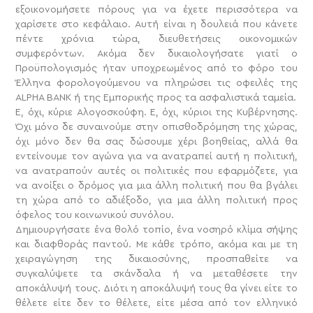
εξοικονομήσετε πόρους για να έχετε περισσότερα να
χαρίσετε στο κεφάλαιο. Αυτή είναι η δουλειά που κάνετε
πέντε χρόνια τώρα, διευθετήσεις οικονομικών
συμφερόντων. Ακόμα δεν δικαιολογήσατε γιατί ο
Προϋπολογισμός ήταν υποχρεωμένος από το φόρο του
Έλληνα φορολογούμενου να πληρώσει τις οφειλές της
ALPHA BANK ή της Εμπορικής προς τα ασφαλιστικά ταμεία.
Ε, όχι, κύριε Αλογοσκούφη. Ε, όχι, κύριοι της Κυβέρνησης.
Όχι μόνο δε συναινούμε στην οπισθοδρόμηση της χώρας,
όχι μόνο δεν θα σας δώσουμε χέρι βοηθείας, αλλά θα
εντείνουμε τον αγώνα για να ανατραπεί αυτή η πολιτική,
να ανατραπούν αυτές οι πολιτικές που εφαρμόζετε, για
να ανοίξει ο δρόμος για μια άλλη πολιτική που θα βγάλει
τη χώρα από το αδιέξοδο, για μια άλλη πολιτική προς
όφελος του κοινωνικού συνόλου.
Δημιουργήσατε ένα θολό τοπίο, ένα νοσηρό κλίμα σήψης
και διαφθοράς παντού. Με κάθε τρόπο, ακόμα και με τη
χειραγώγηση της δικαιοσύνης, προσπαθείτε να
συγκαλύψετε τα σκάνδαλα ή να μεταθέσετε την
αποκάλυψή τους. Διότι η αποκάλυψή τους θα γίνει είτε το
θέλετε είτε δεν το θέλετε, είτε μέσα από τον ελληνικό