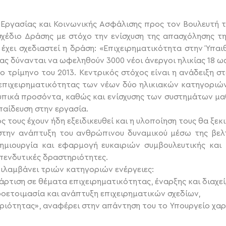
 Εργασίας και Κοινωνικής Ασφάλισης προς τον Βουλευτή τ
σχέδιο Δράσης με στόχο την ενίσχυση της απασχόλησης τη
 έχει σχεδιαστεί η δράση: «Επιχειρηματικότητα στην Ύπ
ίας δύνανται να ωφεληθούν 3000 νέοι άνεργοι ηλικίας 18 ω
ο τρίμηνο του 2013. Κεντρικός στόχος είναι η ανάδειξη 
επιχειρηματικότητας των νέων δύο ηλικιακών κατηγοριών 
υπικά προσόντα, καθώς και ενίσχυσης των συστημάτων μα
αίδευση στην εργασία.
 τους έχουν ήδη εξειδικευθεί και η υλοποίηση τους θα ξεκ
 στην ανάπτυξη του ανθρώπινου δυναμικού μέσω της βελ
ημιουργία και εφαρμογή ευκαιριών συμβουλευτικής και
πενδυτικές δραστηριότητες.
ριλαμβάνει τριών κατηγοριών ενέργειες:
άρτιση σε θέματα επιχειρηματικότητας, έναρξης και διαχε
ροετοιμασία και ανάπτυξη επιχειρηματικών σχεδίων,
ιότητας», αναφέρει στην απάντηση του το Υπουργείο χαρ