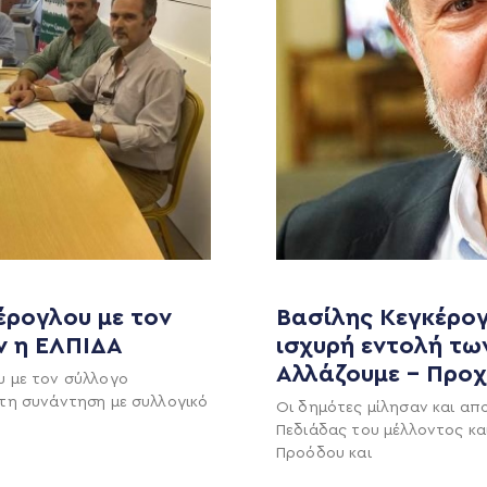
έρογλου με τον
Βασίλης Κεγκέρογ
ν η ΕΛΠΙΔΑ
ισχυρή εντολή τω
MEDIA
ΕΚΛΟΓΙΚΌ ΚΈΝΤΡΟ
Αλλάζουμε – Προ
υ με τον σύλλογο
+(30) 289 102 4800
Ανακοινώσεις
τη συνάντηση με συλλογικό
Οι δημότες μίλησαν και απ
Πεδιάδας του μέλλοντος κα
Νέα
Προόδου και
Ηλ. ταχυδρομείο
υ
Επικοινωνία