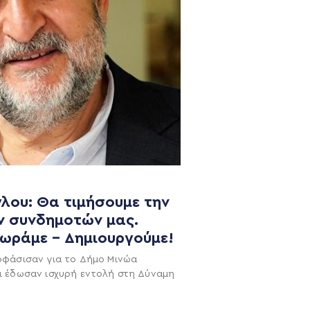
λου: Θα τιμήσουμε την
ν συνδημοτών μας.
NEWSLETTER
χωράμε – Δημιουργούμε!
οφάσισαν για το Δήμο Μινώα
ι έδωσαν ισχυρή εντολή στη Δύναμη