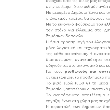
στοιχεία από τις δικές μας επε
στην εκτίμηση ότι ο ρυθμός ανάπ
Με μειωμένα Δημόσια Έργα και τις
ο ιδιωτικός τομέας, θα δώσουν τ
Με το εικονικό φούσκωμα του
ελ
τον στόχο για έλλειμμα στο 2,
δημόσιων δαπανών.
Η ήπια προσαρμογή του Αλογοσκο
μόνο λογιστικά και τεχνοκρατικά
της κάθε οικογένειας. Η ανακατ
διαπιστωμένη αναγκαιότητα στ
οδηγούνται στο οικονομικό και κ
Για τους
μισθωτούς και συντα
αντιμετωπίσει τα προβλήματα που
Το μισό ευρώ (0,50 €) τη μέρα 
δημοσίου, αποτελούν ουσιαστικά 
Το αναπόφευκτο αποτέλεσμα εί
εργαζομένων στη χώρα μας σε σχέ
Η περιστολή των δημοσίων δαπ