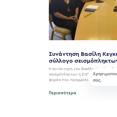
Η ΠΑΡΆΤΑΞΗ
Όραμα
Σχέδιο
Πολιτική Απορρήτο
Συνάντηση Βασίλη Κεγκ
σύλλογο σεισμόπληκτω
Η συνάντηση του Βασίλη Κεγκέρογλο
Χρησιμοποι
σεισμόπληκτων η ΕΛΠΙΔΑ είναι η πρώ
σας.
φορέα που πραγματοποίησε
Περισσότερα