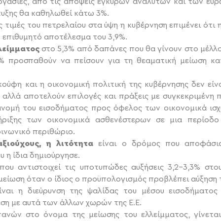
ξεργασίες, από τις απόψεις έγκυρων αναλυτών και των ευ
τυξης θα καθηλωθεί κάτω 3%.
 τιμές του πετρελαίου στα ύψη η κυβέρνηση επιμένει ότι η
ο επιθυμητό αποτέλεσμα του 3,9%.
λείμματος
στο 5,3% από δαπάνες που θα γίνουν στο μέλλ
8% προσπαθούν να πείσουν για τη θεαματική μείωση κ
ύφη και η οικονομική πολιτική της κυβέρνησης δεν είνα
 αλλά αποτελούν επιλογές και πράξεις με συγκεκριμένη 
ανομή του εισοδήματος προς όφελος των οικονομικά ισχ
ήριξης των οικονομικά ασθενέστερων σε μια περίοδο
οινωνικό περιθώριο.
ξιούχους, η λιτότητα
είναι ο δρόμος που αποφάσισ
 η ίδια δημιούργησε.
που αντιστοιχεί τις υποτυπώδες αυξήσεις 3,2-3,3% στου
μείωση όταν ο ίδιος ο προϋπολογισμός προβλέπει αύξηση 
ναι η διεύρυνση της ψαλίδας του μέσου εισοδήματος 
ση με αυτά των άλλων χωρών της Ε.Ε.
ανών στο όνομα της μείωσης του ελλείμματος, γίνετα