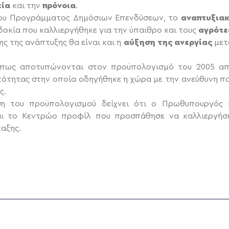
εία
και την
πρόνοια
.
του Προγράμματος Δημόσιων Επενδύσεων, το
αναπτυξιακ
δοκία που καλλιεργήθηκε για την ύπαιθρο και τους
αγρότ
ς της ανάπτυξης θα είναι και η
αύξηση της ανεργίας
μετ
 όπως αποτυπώνονται στον προϋπολογισμό του 2005 απ
τότητας στην οποία οδηγήθηκε η χώρα με την ανεύθυνη π
ς.
ση του προϋπολογισμού δείχνει ότι ο Πρωθυπουργός 
αι το Κεντρώο προφίλ που προσπάθησε να καλλιεργήσει
αξης.