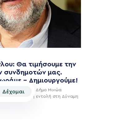
NEWSLETTER
λου: Θα τιμήσουμε την
ν συνδημοτών μας.
χωράμε – Δημιουργούμε!
οφάσισαν για το Δήμο Μινώα
Δέχομαι
ι έδωσαν ισχυρή εντολή στη Δύναμη
© 2026 | Created by
Aimark