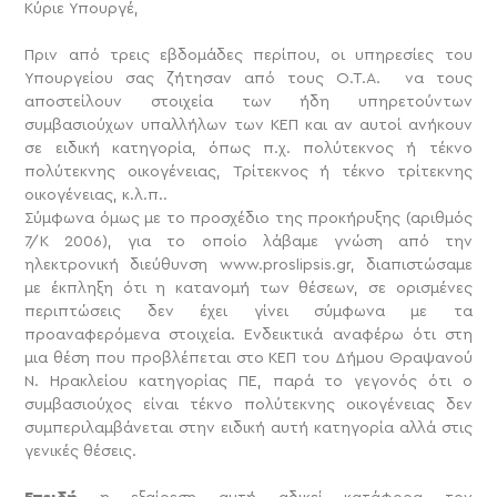
Κύριε Υπουργέ,
Πριν από τρεις εβδομάδες περίπου, οι υπηρεσίες του
Υπουργείου σας ζήτησαν από τους Ο.Τ.Α. να τους
αποστείλουν στοιχεία των ήδη υπηρετούντων
συμβασιούχων υπαλλήλων των ΚΕΠ και αν αυτοί ανήκουν
σε ειδική κατηγορία, όπως π.χ. πολύτεκνος ή τέκνο
πολύτεκνης οικογένειας, Τρίτεκνος ή τέκνο τρίτεκνης
οικογένειας, κ.λ.π..
Σύμφωνα όμως με το προσχέδιο της προκήρυξης (αριθμός
7/Κ 2006), για το οποίο λάβαμε γνώση από την
ηλεκτρονική διεύθυνση www.proslipsis.gr, διαπιστώσαμε
με έκπληξη ότι η κατανομή των θέσεων, σε ορισμένες
περιπτώσεις δεν έχει γίνει σύμφωνα με τα
προαναφερόμενα στοιχεία. Ενδεικτικά αναφέρω ότι στη
μια θέση που προβλέπεται στο ΚΕΠ του Δήμου Θραψανού
Ν. Ηρακλείου κατηγορίας ΠΕ, παρά το γεγονός ότι ο
συμβασιούχος είναι τέκνο πολύτεκνης οικογένειας δεν
συμπεριλαμβάνεται στην ειδική αυτή κατηγορία αλλά στις
γενικές θέσεις.