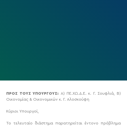
ΠΡΟΣ ΤΟΥΣ ΥΠΟΥΡΓΟΥΣ:
Α) ΠΕ.ΧΩ.Δ.Ε. κ. Γ. Σουφλιά, Β)
Οικονομίας & Οικονομικών κ. Γ. Αλοσκούφη
Κύριοι Υπουργοί,
Το τελευταίο διάστημα παρατηρείται έντονο πρόβλημα