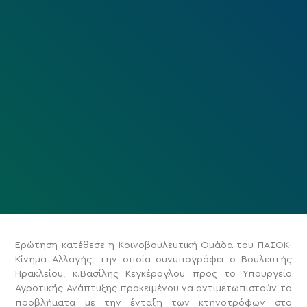
Ερώτηση κατέθεσε η Κοινοβουλευτική Ομάδα του ΠΑΣΟΚ-
Κίνημα Αλλαγής, την οποία συνυπογράφει ο Βουλευτής
Ηρακλείου, κ.Βασίλης Κεγκέρογλου προς το Υπουργείο
Αγροτικής Ανάπτυξης προκειμένου να αντιμετωπιστούν τα
προβλήματα με την ένταξη των κτηνοτρόφων στο