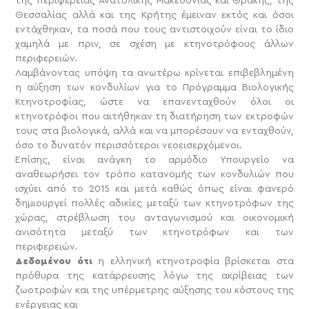
της περιφέρειάς Ανατολικής Μακεδονίας και Θράκης, της
Θεσσαλίας αλλά και της Κρήτης έμειναν εκτός και όσοι
εντάχθηκαν, τα ποσά που τους αντιστοιχούν είναι το ίδιο
χαμηλά με πριν, σε σχέση με κτηνοτρόφους άλλων
περιφερειών.
Λαμβάνοντας υπόψη τα ανωτέρω κρίνεται επιβεβλημένη
η αύξηση των κονδυλίων για το Πρόγραμμα Βιολογικής
Κτηνοτροφίας, ώστε να επανενταχθούν όλοι οι
κτηνοτρόφοι που αιτήθηκαν τη διατήρηση των εκτροφών
τους στα βιολογικά, αλλά και να μπορέσουν να ενταχθούν,
όσο το δυνατόν περισσότεροι νεοεισερχόμενοι.
Επίσης, είναι ανάγκη το αρμόδιο Υπουργείο να
αναθεωρήσει τον τρόπο κατανομής των κονδυλιών που
ισχύει από το 2015 και μετά καθώς όπως είναι φανερό
δημιουργεί πολλές αδικίες μεταξύ των κτηνοτρόφων της
χώρας, στρέβλωση του ανταγωνισμού και οικονομική
ανισότητα μεταξύ των κτηνοτρόφων και των
περιφερειών.
Δεδομένου ότι
η ελληνική κτηνοτροφία βρίσκεται στα
πρόθυρα της κατάρρευσης λόγω της ακρίβειας των
ζωοτροφών και της υπέρμετρης αύξησης του κόστους της
ενέργειας και