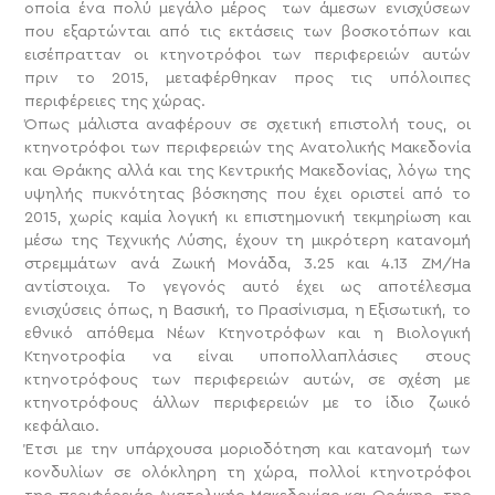
οποία ένα πολύ μεγάλο μέρος των άμεσων ενισχύσεων
που εξαρτώνται από τις εκτάσεις των βοσκοτόπων και
εισέπρατταν οι κτηνοτρόφοι των περιφερειών αυτών
πριν το 2015, μεταφέρθηκαν προς τις υπόλοιπες
περιφέρειες της χώρας.
Όπως μάλιστα αναφέρουν σε σχετική επιστολή τους, οι
κτηνοτρόφοι των περιφερειών της Ανατολικής Μακεδονία
και Θράκης αλλά και της Κεντρικής Μακεδονίας, λόγω της
υψηλής πυκνότητας βόσκησης που έχει οριστεί από το
2015, χωρίς καμία λογική κι επιστημονική τεκμηρίωση και
μέσω της Τεχνικής Λύσης, έχουν τη μικρότερη κατανομή
στρεμμάτων ανά Ζωική Μονάδα, 3.25 και 4.13 ΖΜ/Ha
αντίστοιχα. Το γεγονός αυτό έχει ως αποτέλεσμα
ενισχύσεις όπως, η Βασική, το Πρασίνισμα, η Εξισωτική, το
εθνικό απόθεμα Νέων Κτηνοτρόφων και η Βιολογική
Κτηνοτροφία να είναι υποπολλαπλάσιες στους
κτηνοτρόφους των περιφερειών αυτών, σε σχέση με
κτηνοτρόφους άλλων περιφερειών με το ίδιο ζωικό
κεφάλαιο.
Έτσι με την υπάρχουσα μοριοδότηση και κατανομή των
κονδυλίων σε ολόκληρη τη χώρα, πολλοί κτηνοτρόφοι