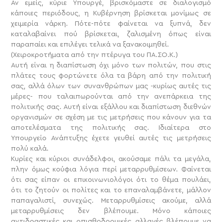
Αν εμείς, κύριε Υπουργέ, βρισκόμαστε σε διαλογισμό
κάποιες περιόδους, η Κυβέρνηση βρίσκεται μονίμως σε
χειμερία νάρκη. Πότε-πότε φαίνεται να ξυπνά, δεν
καταλαβαίνει πού βρίσκεται, ζαλισμένη όπως είναι
παραπαίει και επιλέγει τελικά να ξανακοιμηθεί.
(Χειροκροτήματα από την πτέρυγα του ΠΑ.ΣΟ.Κ.)
Αυτή είναι η διαπίστωση όχι μόνο των πολιτών, που στις
πλάτες τους φορτώνετε όλα τα βάρη από την πολιτική
σας, αλλά όλων των συνανθρώπων μας -κυρίως αυτές τις
μέρες- που ταλαιπωρούνται από την ανεπάρκεια της
πολιτικής σας. Αυτή είναι εξάλλου και διαπίστωση διεθνών
οργανισμών σε σχέση με τις μετρήσεις που κάνουν για τα
αποτελέσματα της πολιτικής σας. Ιδιαίτερα στο
Υπουργείο Ανάπτυξης έχετε γευθεί αυτές τις μετρήσεις
πολύ καλά.
Κυρίες και κύριοι συνάδελφοι, ακούσαμε πάλι τα μεγάλα,
πλην όμως κούφια λόγια περί μεταρρυθμίσεων. Φαίνεται
ότι σας είπαν οι επικοινωνιολόγοι ότι το θέμα πουλάει,
ότι το ζητούν οι πολίτες και το επαναλαμβάνετε, μάλλον
παπαγαλιστί, συνεχώς. Μεταρρυθμίσεις ακούμε, αλλά
μεταρρυθμίσεις δεν βλέπουμε. Μόνο κάποιες
αντιδραστικές και οπισθοδρομικές αλλαγές βλέπουμε να