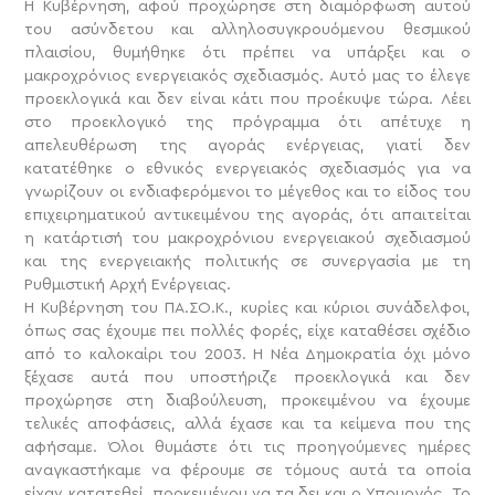
Η Κυβέρνηση, αφού προχώρησε στη διαμόρφωση αυτού
του ασύνδετου και αλληλοσυγκρουόμενου θεσμικού
πλαισίου, θυμήθηκε ότι πρέπει να υπάρξει και ο
μακροχρόνιος ενεργειακός σχεδιασμός. Αυτό μας το έλεγε
προεκλογικά και δεν είναι κάτι που προέκυψε τώρα. Λέει
στο προεκλογικό της πρόγραμμα ότι απέτυχε η
απελευθέρωση της αγοράς ενέργειας, γιατί δεν
κατατέθηκε ο εθνικός ενεργειακός σχεδιασμός για να
γνωρίζουν οι ενδιαφερόμενοι το μέγεθος και το είδος του
επιχειρηματικού αντικειμένου της αγοράς, ότι απαιτείται
η κατάρτισή του μακροχρόνιου ενεργειακού σχεδιασμού
και της ενεργειακής πολιτικής σε συνεργασία με τη
Ρυθμιστική Αρχή Ενέργειας.
Η Κυβέρνηση του ΠΑ.ΣΟ.Κ., κυρίες και κύριοι συνάδελφοι,
όπως σας έχουμε πει πολλές φορές, είχε καταθέσει σχέδιο
από το καλοκαίρι του 2003. Η Νέα Δημοκρατία όχι μόνο
ξέχασε αυτά που υποστήριζε προεκλογικά και δεν
προχώρησε στη διαβούλευση, προκειμένου να έχουμε
τελικές αποφάσεις, αλλά έχασε και τα κείμενα που της
αφήσαμε. Όλοι θυμάστε ότι τις προηγούμενες ημέρες
αναγκαστήκαμε να φέρουμε σε τόμους αυτά τα οποία
είχαν κατατεθεί, προκειμένου να τα δει και ο Υπουργός. Το