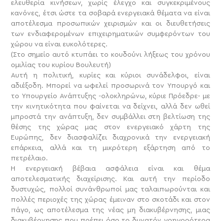
ελευθερία κινήσεων, χωρίς έλεγχο και συγκεκριμένους
κανόνες, έτσι ώστε τα σοβαρά ενεργειακά θέματα να είναι
αποτέλεσμα προσωπικών χειρισμών και οι διευθετήσεις
των ενδιαφερομένων επιχειρηματικών συμφερόντων του
χώρου να είναι ευκολότερες.
(Στο σημείο αυτό κτυπάει το κουδούνι λήξεως του χρόνου
ομιλίας του κυρίου Βουλευτή)
Αυτή η πολιτική, κυρίες και κύριοι συνάδελφοι, είναι
αδιέξοδη. Μπορεί να ωφελεί προσωρινά τον Υπουργό και
το Υπουργείο Ανάπτυξης -ολοκληρώνω, κύριε Πρόεδρε- με
την κινητικότητα που φαίνεται να δείχνει, αλλά δεν ωθεί
μπροστά την ανάπτυξη, δεν συμβάλλει στη βελτίωση της
θέσης της χώρας μας στον ενεργειακό χάρτη της
Ευρώπης, δεν διασφαλίζει διαχρονικά την ενεργειακή
επάρκεια, αλλά και τη μικρότερη εξάρτηση από το
πετρέλαιο.
Η ενεργειακή βέβαια ασφάλεια είναι και θέμα
αποτελεσματικής διαχείρισης. Και αυτή την περίοδο
δυστυχώς, πολλοί συνάνθρωποί μας ταλαιπωρούνται και
πολλές περιοχές της χώρας έμειναν στο σκοτάδι και στον
πάγο, ως αποτέλεσμα της νέας μη διακυβέρνησης, μιας
διακυβέρνησης που πρέπει όσο το δυνατόν γρηγορότερα