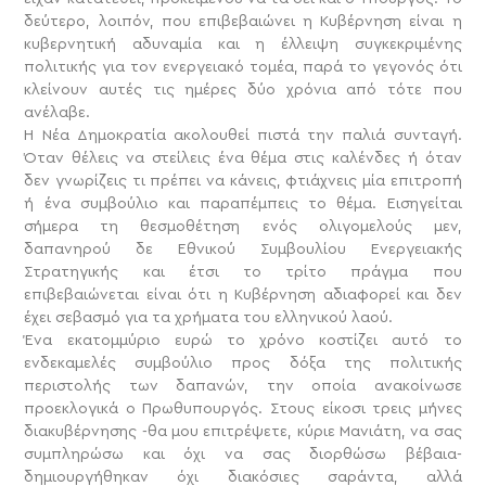
δεύτερο, λοιπόν, που επιβεβαιώνει η Κυβέρνηση είναι η
κυβερνητική αδυναμία και η έλλειψη συγκεκριμένης
πολιτικής για τον ενεργειακό τομέα, παρά το γεγονός ότι
κλείνουν αυτές τις ημέρες δύο χρόνια από τότε που
ανέλαβε.
Η Νέα Δημοκρατία ακολουθεί πιστά την παλιά συνταγή.
Όταν θέλεις να στείλεις ένα θέμα στις καλένδες ή όταν
δεν γνωρίζεις τι πρέπει να κάνεις, φτιάχνεις μία επιτροπή
ή ένα συμβούλιο και παραπέμπεις το θέμα. Εισηγείται
σήμερα τη θεσμοθέτηση ενός ολιγομελούς μεν,
δαπανηρού δε Εθνικού Συμβουλίου Ενεργειακής
Στρατηγικής και έτσι το τρίτο πράγμα που
επιβεβαιώνεται είναι ότι η Κυβέρνηση αδιαφορεί και δεν
έχει σεβασμό για τα χρήματα του ελληνικού λαού.
Ένα εκατομμύριο ευρώ το χρόνο κοστίζει αυτό το
ενδεκαμελές συμβούλιο προς δόξα της πολιτικής
περιστολής των δαπανών, την οποία ανακοίνωσε
προεκλογικά ο Πρωθυπουργός. Στους είκοσι τρεις μήνες
διακυβέρνησης -θα μου επιτρέψετε, κύριε Μανιάτη, να σας
συμπληρώσω και όχι να σας διορθώσω βέβαια-
δημιουργήθηκαν όχι διακόσιες σαράντα, αλλά