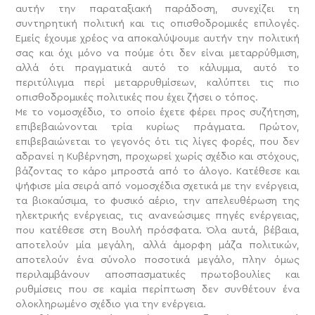
αυτήν την παραταξιακή παράδοση, συνεχίζει τη
συντηρητική πολιτική και τις οπισθοδρομικές επιλογές.
Εμείς έχουμε χρέος να αποκαλύψουμε αυτήν την πολιτική
σας και όχι μόνο να πούμε ότι δεν είναι μεταρρύθμιση,
αλλά ότι πραγματικά αυτό το κάλυμμα, αυτό το
περιτύλιγμα περί μεταρρυθμίσεων, καλύπτει τις πιο
οπισθοδρομικές πολιτικές που έχει ζήσει ο τόπος.
Με το νομοσχέδιο, το οποίο έχετε φέρει προς συζήτηση,
επιβεβαιώνονται τρία κυρίως πράγματα. Πρώτον,
επιβεβαιώνεται το γεγονός ότι τις λίγες φορές, που δεν
αδρανεί η Κυβέρνηση, προχωρεί χωρίς σχέδιο και στόχους,
βάζοντας το κάρο μπροστά από το άλογο. Κατέθεσε και
ψήφισε μία σειρά από νομοσχέδια σχετικά με την ενέργεια,
τα βιοκαύσιμα, το φυσικό αέριο, την απελευθέρωση της
ηλεκτρικής ενέργειας, τις ανανεώσιμες πηγές ενέργειας,
που κατέθεσε στη Βουλή πρόσφατα. Όλα αυτά, βέβαια,
αποτελούν μία μεγάλη, αλλά άμορφη μάζα πολιτικών,
αποτελούν ένα σύνολο ποσοτικά μεγάλο, πλην όμως
περιλαμβάνουν αποσπασματικές πρωτοβουλίες και
ρυθμίσεις που σε καμία περίπτωση δεν συνθέτουν ένα
ολοκληρωμένο σχέδιο για την ενέργεια.