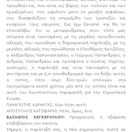
προωθούνται, που είναι εις βάρος των πολιτών και των
εργαζομένων, που ωφελούν μόνο το μεγάλο κεφάλαιο,
που διασφαλίζουν τα υπερκέρδη των τραπεζών και
ενισχύουν τους ισχυρούς. Σας έχω ξαναπεί -και θα το
επαναλάβω- ότι οι μεταρρυθμίσεις στον τόπο μας
ιστορικά είναι ταυτισμένες με τις μεγάλες προοδευτικές
αλλαγές που προώθησε η δημοκρατική παράταξη, με τις
μεγάλες αλλαγές που προώθησαν ο Ελευθέριος Βενιζέλος,
ο Αλέξανδρος Παπαναστασίου, ο Γεώργιος Παπανδρέου, ο
Ανδρέας Παπανδρέου και πρόσφατα ο Κώστας Σημίτης.
Δυστυχώς, η παράταξή σας είναι ταυτισμένη με τη
συντήρηση και με ό,τι οπισθοδρομικό έχει να δείξει αυτός
ο τόπος, πλην ίσως δύο-τριών επιλογών στα
προηγούμενα εκατό χρόνια, μία από τις οποίες είναι και
αυτή του Κωνσταντίνου Καραμανλή για την Ευρωπαϊκή
Ένωση.
ΠΑΝΑΓΙΩΤΗΣ ΑΔΡΑΚΤΑΣ: Λίγο ήταν αυτό;
ΑΠΟΣΤΟΛΟΣ ΚΑΤΣΙΦΑΡΑΣ: Ήταν, όμως, ένα.
ΒΑΣΙΛΕΙΟΣ ΚΕΓΚΕΡΟΓΛΟΥ:
Πραγματικά, η εξαίρεση
επιβεβαιώνει τον κανόνα.
Σήμερα, η παράταξή σας, η Νέα Δημοκρατία, πιστή σε