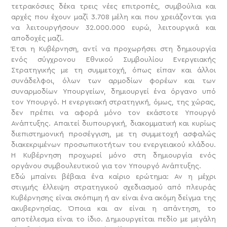
τετρακόσιες δέκα τρεις νέες επιτροπές, συμβούλια και
αρχές που έχουν μαζί 3.708 μέλη και που χρειάζονται για
να λειτουργήσουν 32.000.000 ευρώ, λειτουργικά και
αποδοχές μαζί.
Έτσι η Κυβέρνηση, αντί να προχωρήσει στη δημιουργία
ενός σύγχρονου Εθνικού Συμβουλίου Ενεργειακής
Στρατηγικής με τη συμμετοχή, όπως είπαν και άλλοι
συνάδελφοι, όλων των αρμοδίων φορέων και των
συναρμοδίων Υπουργείων, δημιουργεί ένα όργανο υπό
τον Υπουργό. Η ενεργειακή στρατηγική, όμως, της χώρας,
δεν πρέπει να αφορά μόνο τον εκάστοτε Υπουργό
Ανάπτυξης. Απαιτεί διυπουργική, διακομματική και κυρίως
διεπιστημονική προσέγγιση, με τη συμμετοχή ασφαλώς
διακεκριμένων προσωπικοτήτων του ενεργειακού κλάδου.
Η Κυβέρνηση προχωρεί μόνο στη δημιουργία ενός
οργάνου συμβουλευτικού για τον Υπουργό Ανάπτυξης.
Εδώ μπαίνει βέβαια ένα καίριο ερώτημα: Αν η μέχρι
στιγμής έλλειψη στρατηγικού σχεδιασμού από πλευράς
Κυβέρνησης είναι σκόπιμη ή αν είναι ένα ακόμη δείγμα της
ακυβερνησίας. Όποια και αν είναι η απάντηση, το
αποτέλεσμα είναι το ίδιο. Δημιουργείται πεδίο με μεγάλη