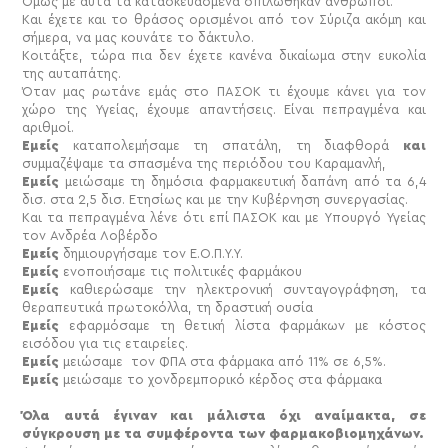
Όμως με αυτά τα κατασκευασμένα σπιλώθηκαν άνθρωποι.
Και έχετε και το θράσος ορισμένοι από τον Σύριζα ακόμη και
σήμερα, να μας κουνάτε το δάκτυλο.
Κοιτάξτε, τώρα πια δεν έχετε κανένα δικαίωμα στην ευκολία
της αυταπάτης.
Όταν μας ρωτάνε εμάς στο ΠΑΣΟΚ τι έχουμε κάνει για τον
χώρο της Υγείας,
έχουμε απαντήσεις. Είναι πεπραγμένα και
αριθμοί.
Εμείς
καταπολεμήσαμε τη σπατάλη, τη διαφθορά
και
συμμαζέψαμε τα σπασμένα της περιόδου του Καραμανλή,
Εμείς
μειώσαμε τη δημόσια φαρμακευτική δαπάνη από τα 6,4
δισ. στα 2,5 δισ. Ετησίως και με την Κυβέρνηση συνεργασίας.
Και τα πεπραγμένα λένε ότι επί ΠΑΣΟΚ και με Υπουργό Υγείας
τον Ανδρέα Λοβέρδο
Εμείς
δημιουργήσαμε τον Ε.Ο.Π.Υ.Υ.
Εμείς
ενοποιήσαμε τις πολιτικές φαρμάκου
Εμείς
καθιερώσαμε την ηλεκτρονική συνταγογράφηση, τα
θεραπευτικά πρωτοκόλλα, τη δραστική ουσία
Εμείς
εφαρμόσαμε τη θετική λίστα φαρμάκων με κόστος
εισόδου για τις εταιρείες.
Εμείς
μειώσαμε τον ΦΠΑ στα φάρμακα από 11% σε 6,5%.
Εμείς
μειώσαμε το χονδρεμπορικό κέρδος στα φάρμακα
Όλα αυτά έγιναν και μάλιστα όχι αναίμακτα, σε
σύγκρουση με τα συμφέροντα των φαρμακοβιομηχάνων.