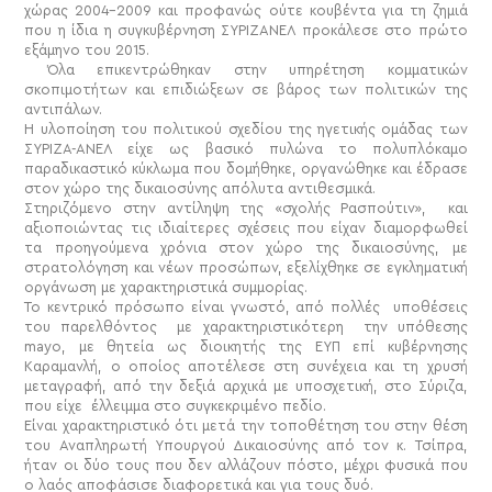
χώρας 2004-2009 και προφανώς ούτε κουβέντα για τη ζημιά
που η ίδια η συγκυβέρνηση ΣΥΡΙΖΑΝΕΛ προκάλεσε στο πρώτο
εξάμηνο του 2015.
Όλα επικεντρώθηκαν στην υπηρέτηση κομματικών
σκοπιμοτήτων και επιδιώξεων σε βάρος των πολιτικών της
αντιπάλων.
Η υλοποίηση του πολιτικού σχεδίου της ηγετικής ομάδας των
ΣΥΡΙΖΑ-ΑΝΕΛ είχε ως βασικό πυλώνα το πολυπλόκαμο
παραδικαστικό κύκλωμα που δομήθηκε, οργανώθηκε και έδρασε
στον χώρο της δικαιοσύνης απόλυτα αντιθεσμικά.
Στηριζόμενο στην αντίληψη της «σχολής Ρασπούτιν», και
αξιοποιώντας τις ιδιαίτερες σχέσεις που είχαν διαμορφωθεί
τα προηγούμενα χρόνια στον χώρο της δικαιοσύνης, με
στρατολόγηση και νέων προσώπων, εξελίχθηκε σε εγκληματική
οργάνωση με χαρακτηριστικά συμμορίας.
Το κεντρικό πρόσωπο είναι γνωστό, από πολλές υποθέσεις
του παρελθόντος με χαρακτηριστικότερη την υπόθεσης
mayo
, με θητεία ως διοικητής της ΕΥΠ επί κυβέρνησης
Καραμανλή, ο οποίος αποτέλεσε στη συνέχεια και τη χρυσή
μεταγραφή, από την δεξιά αρχικά με υποσχετική, στο Σύριζα,
που είχε έλλειμμα στο συγκεκριμένο πεδίο.
Είναι χαρακτηριστικό ότι μετά την τοποθέτηση του στην θέση
του Αναπληρωτή Υπουργού Δικαιοσύνης από τον κ. Τσίπρα,
ήταν οι δύο τους που δεν αλλάζουν πόστο, μέχρι φυσικά που
ο λαός αποφάσισε διαφορετικά και για τους δυό.