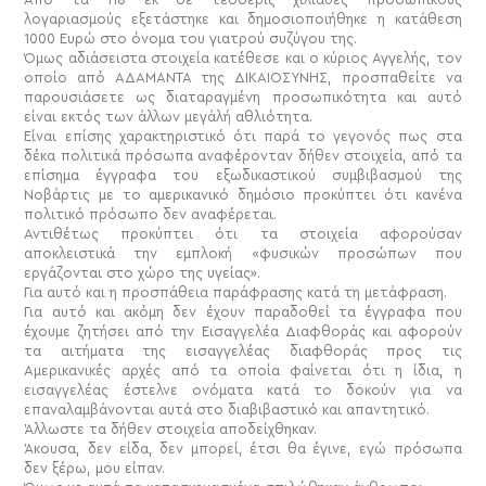
λογαριασμούς εξετάστηκε και δημοσιοποιήθηκε η κατάθεση
1000 Ευρώ στο όνομα του γιατρού συζύγου της.
Όμως αδιάσειστα στοιχεία κατέθεσε και ο κύριος Αγγελής, τον
οποίο από ΑΔΑΜΑΝΤΑ της ΔΙΚΑΙΟΣΥΝΗΣ, προσπαθείτε να
παρουσιάσετε ως διαταραγμένη προσωπικότητα και αυτό
είναι εκτός των άλλων μεγάλή αθλιότητα.
Είναι επίσης χαρακτηριστικό ότι παρά το γεγονός πως στα
δέκα πολιτικά πρόσωπα αναφέρονταν δήθεν στοιχεία,
από τα
επίσημα έγγραφα του εξωδικαστικού συμβιβασμού της
Νοβάρτις με το αμερικανικό δημόσιο προκύπτει ότι κανένα
πολιτικό πρόσωπο δεν αναφέρεται.
Αντιθέτως προκύπτει ότι τα στοιχεία αφορούσαν
αποκλειστικά την εμπλοκή «φυσικών προσώπων που
εργάζονται στο χώρο της υγείας».
Για αυτό και η προσπάθεια παράφρασης κατά τη μετάφραση.
Για αυτό και ακόμη δεν έχουν παραδοθεί τα έγγραφα που
έχουμε ζητήσει από την Εισαγγελέα Διαφθοράς και αφορούν
τα αιτήματα της εισαγγελέας διαφθοράς προς τις
Αμερικανικές αρχές από τα οποία φαίνεται ότι η ίδια, η
εισαγγελέας έστελνε ονόματα κατά το δοκούν για να
επαναλαμβάνονται αυτά στο διαβιβαστικό και απαντητικό.
Άλλωστε τα δήθεν στοιχεία αποδείχθηκαν.
Άκουσα, δεν είδα, δεν μπορεί, έτσι θα έγινε, εγώ πρόσωπα
δεν ξέρω, μου είπαν.