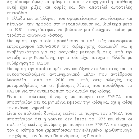
Ας πάρουμε όμως τα πράγματα από την αρχή γιατί η υπόθεση
αυτή έχει ρίζες και ουρές και δεν αποτελεί αυτοτελές
επεισόδιο.
Η Ελλάδα και οι Έλληνες που οραματίστηκαν, αγωνίστηκαν και
πέτυχαν την πρόοδο στη Μεταπολίτευση και ιδιαίτερα μετά
το 1981, αναγκάστηκαν να βιώσουν μια δεκάχρονη κρίση με
τεράστιο κοινωνικό κόστος.
Μια κρίση, την οποία προκάλεσαν οι πολιτικές οικονομικού
εκτροχιασμού 2004-2009 της Κυβέρνησης Καραμανλή και η
αναβλητικότητα για τις αναγκαίες μεταρρυθμίσεις μετά την
ένταξη στην Ευρωζώνη, την οποία είχε πετύχει η Ελλάδα με
Κυβέρνηση το ΠΑΣΟΚ.
Μια κρίση την οποία επιμήκυναν και όξυναν οι λαϊκιστές και το
αυτοαποκαλούμενο αντιμνημονιακό μπλοκ που αντέδρασε
λυσσαλέα από το 2010 και μετά, στις αλλαγές, τις
μεταρρυθμίσεις και τις βιώσιμες λύσεις που προώθησε το
ΠΑΣΟΚ για την αντιμετώπιση των αιτιών της κρίσης.
Είναι οι πολιτικές δυνάμεις με πυρήνα τον ΣΥΡΙΖΑ που
υποστήριξαν ότι τα μνημόνια έφεραν την κρίση και όχι η κρίση
την ανάγκη μνημονίων.
Είναι οι πολιτικές δυνάμεις εκείνες με πυρήνα τον ΣΥΡΙΖΑ που
υποστήριξαν ότι η χούντα δεν έπεσε το 1973 και είναι οι
πολιτικές εκείνες δυνάμεις με πυρήνα τον ΣΥΡΙΖΑ και αρχηγό
τον κ. Τσίπρα που χαρακτήρισαν τον εκλεγμένο Πρωθυπουργό
της χώρας, τον Γιώργο Παπανδρέου, ως Πινοσέτ.