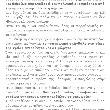
και βεβαίως σηματοδοτεί την πολιτική σκοπιμότητα από
την πρώτη στιγμή. Ήταν η σημαία.
Δεν ξεχνιούνται και όσα ειπώθηκαν στην συνεδρίαση της Κ.Ε
του Σύριζα ότι δεν πρόκειται να πάρουμε εκλογές αν δεν
«βάλουμε κάποιους φυλακή».
Ήταν το σήμα και ακολούθησαν όλες οι παραθεσμικές και
παράνομες ενέργειες που αποκαλύφθηκαν από τις καταθέσεις
και τα έγγραφα.
Επί
δυόμιση ολόκληρα χρόνια φαρμάκωναν την πολιτική ζωή
της χώρας, αφήνοντας
το πραγματικό σκάνδαλο στο χώρο
της Υγείας ανερεύνητο και ατιμώρητο
.
Ένας ερευνώμενος Αναπληρωτής Υπουργός Δικαιοσύνης και
μία υπό δίωξη Εισαγγελέας Διαφθοράς προτίμησαν και
επέλεξαν συνειδητά να μην ασχοληθούν με το σκάνδαλο και να
αφιερώσουν τον χρόνο και τις δυνάμεις που τους έδινε η
θέση τους
για να σπιλώσουν πολιτικές τιμές και προσωπικές
υπολήψεις αντί να αναζητήσουν τους πραγματικούς ενόχους.
Χαρακτηριστική η φράση της μάρτυρας Εισαγγελέως στην
προκαταρκτική επιτροπή:
«
Ενώ διερευνούταν το σκάνδαλο, διεκόπη η έρευνα για το
σκάνδαλο,
γιατί ο Παπαγγελόπουλος αποφάσισε να
στρέψει την έρευνα του σκανδάλου σε σκευωρία
».
Αυτά κατέθεσε η κ.Ράικου! η οποία στοχοποιήθηκε από το
σύστημα όταν αρνήθηκε να γίνει μέρος του.
Από τα 118 εκ σε τέσσερις χιλιάδες προσωπικούς