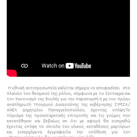
Η εθνική αντιπροσωπεία καλείται σήμερα να αποφασίσει
στο
πλαίσιο του θεσμικού της ρόλου, σύμφωνα με το Σύνταγμα και
τον Κανονισμό της Βουλής για την παραπομπή ή μη του πρώην
αναπληρωτή Υπουργού Δικαιοσύνης της κυβέρνησης ΣΥΡΙΖΑ/
ΑΝΕΛ Δημητρίου Παπαγγελοπούλου, έχοντας υπόψη:
Το
πόρισμα της προκαταρκτικής επιτροπής και τις γνώμες που
κατατέθηκαν και βεβαίως σε ότι με αφορά θα εισηγηθώ
έχοντας υπόψη το σύνολο του υλικού, καταθέσεις μαρτύρων
και εισερχόμενα έγγραφα.
Για την υπόθεση για τον