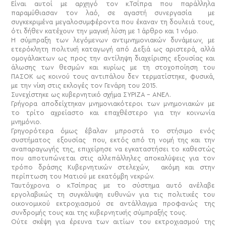
Είναι αυτοί με αρχηγό τον κ.Τσίπρα που παράλληλα
παραμύθιασαν τον λαό, σε αγαστή συνεργασία με
συγκεκριμένα μεγαλοσυμφέροντα που έκαναν τη δουλειά τους,
ότι δήθεν κατέχουν την μαγική λύση με 1 άρθρο και 1 νόμο.
Η σύμπραξη των λεγόμενων αντιμνημονιακών δυνάμεων, με
ετερόκλητη πολιτική καταγωγή από Δεξιά ως αριστερά, αλλά
ομογάλακτων ως προς την αντίληψη διαχείρισης εξουσίας και
άλωσης των θεσμών και κυρίως με τη στοχοποίηση του
ΠΑΣΟΚ ως κοινού τους αντιπάλου δεν τερματίστηκε, φυσικά,
με την νίκη στις εκλογές τον Γενάρη του 2015.
Συνεχίστηκε ως κυβερνητικό σχήμα ΣΥΡΙΖΑ – ΑΝΕΛ.
Γρήγορα αποδείχτηκαν μνημονιακότεροι των μνημονιακών με
το τρίτο αχρείαστο και επαχθέστερο για την κοινωνία
μνημόνιο.
Γρηγορότερα όμως έβαλαν μπροστά το στήσιμο ενός
συστήματος εξουσίας που, εκτός από τη νομή της και την
αναπαραγωγής της, επιχείρησε να εγκαταστήσει το καθεστώς
που αποτυπώνεται στις αλλεπάλληλες αποκαλύψεις για τον
τρόπο δράσης Κυβερνητικών στελεχών, ακόμη και στην
περίπτωση του Ματιού με εκατόμβη νεκρών.
Ταυτόχρονα ο κ.Τσίπρας με το σύστημα αυτό ανέλαβε
εργολαβικώς τη συγκάλυψη ευθυνών για τις πολιτικές του
οικονομικού εκτροχιασμού σε αντάλλαγμα προφανώς της
συνδρομής τους και της κυβερνητικής σύμπραξής τους.
Ούτε σκέψη για έρευνα των αιτίων του εκτροχιασμού της