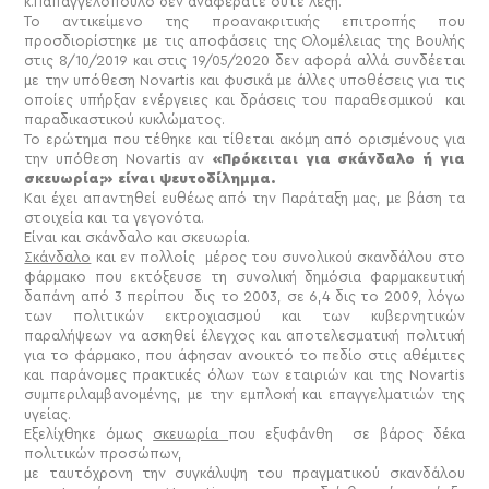
κ.Παπαγγελόπουλο δεν αναφέρατε ούτε λέξη.
Το αντικείμενο της προανακριτικής επιτροπής
που
προσδιορίστηκε με τις αποφάσεις της Ολομέλειας της Βουλής
στις 8/10/2019 και στις 19/05/2020 δεν αφορά αλλά συνδέεται
με την υπόθεση Novartis
και φυσικά με άλλες υποθέσεις για τις
οποίες υπήρξαν ενέργειες και δράσεις του παραθεσμικού
και
παραδικαστικού
κυκλώματος.
Το ερώτημα που τέθηκε και τίθεται ακόμη από ορισμένους για
την υπόθεση Novartis αν
«Πρόκειται για σκάνδαλο ή για
σκευωρία;» είναι ψευτοδίλημμα.
Και έχει απαντηθεί ευθέως από την Παράταξη μας, με βάση τα
στοιχεία και τα γεγονότα.
Είναι και σκάνδαλο και σκευωρία.
Σκάνδαλο
και εν πολλοίς μέρος του συνολικού σκανδάλου στο
φάρμακο που εκτόξευσε τη συνολική δημόσια φαρμακευτική
δαπάνη από 3 περίπου δις το 2003, σε 6,4 δις το 2009, λόγω
των πολιτικών εκτροχιασμού και των κυβερνητικών
παραλήψεων να ασκηθεί έλεγχος και αποτελεσματική πολιτική
για το φάρμακο, που άφησαν ανοικτό το πεδίο στις αθέμιτες
και παράνομες πρακτικές όλων των εταιριών και της Novartis
συμπεριλαμβανομένης, με την εμπλοκή και επαγγελματιών της
υγείας.
Εξελίχθηκε όμως
σκευωρία
που εξυφάνθη σε βάρος δέκα
πολιτικών προσώπων,
με ταυτόχρονη την συγκάλυψη του πραγματικού σκανδάλου