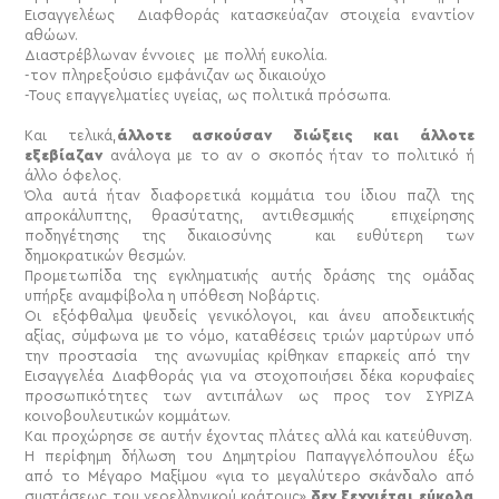
Εισαγγελέως Διαφθοράς κατασκεύαζαν στοιχεία εναντίον
αθώων.
Διαστρέβλωναν έννοιες με πολλή ευκολία.
-τον πληρεξούσιο εμφάνιζαν ως δικαιούχο
-Τους επαγγελματίες υγείας, ως πολιτικά πρόσωπα.
Και τελικά,
άλλοτε ασκούσαν διώξεις και άλλοτε
εξεβίαζαν
ανάλογα με το αν ο σκοπός ήταν το πολιτικό ή
άλλο όφελος.
Όλα αυτά ήταν διαφορετικά κομμάτια του ίδιου παζλ της
απροκάλυπτης, θρασύτατης, αντιθεσμικής επιχείρησης
ποδηγέτησης της δικαιοσύνης και ευθύτερη των
δημοκρατικών θεσμών.
Προμετωπίδα της εγκληματικής αυτής δράσης της ομάδας
υπήρξε αναμφίβολα η υπόθεση Νοβάρτις.
Οι εξόφθαλμα ψευδείς γενικόλογοι, και άνευ αποδεικτικής
αξίας, σύμφωνα με το νόμο, καταθέσεις τριών μαρτύρων υπό
την προστασία της ανωνυμίας κρίθηκαν επαρκείς από την
Εισαγγελέα Διαφθοράς για να στοχοποιήσει δέκα κορυφαίες
προσωπικότητες των αντιπάλων ως προς τον ΣΥΡΙΖΑ
κοινοβουλευτικών κομμάτων.
Και προχώρησε σε αυτήν έχοντας πλάτες αλλά και κατεύθυνση.
Η περίφημη δήλωση του Δημητρίου Παπαγγελόπουλου έξω
από το Μέγαρο Μαξίμου «για το μεγαλύτερο σκάνδαλο από
συστάσεως του νεοελληνικού κράτους»
δεν ξεχνιέται εύκολα