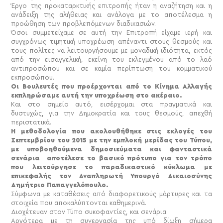
Έργο της προκαταρκτικής επιτροπής ήταν η αναζήτηση και η
ανάδειξη της αλήθειας και ανάλογα με το αποτέλεσμα η
προώθηση των προβλεπόμενων διαδικασιών.
Όσοι συμμετείχαμε σε αυτή την Επιτροπή είχαμε ιερή και
συγχρόνως τιμητική υποχρέωση απέναντι στους θεσμούς και
τους πολίτες να λειτουργήσουμε με μοναδική ιδιότητα, εκτός
από την εισαγγελική, εκείνη του εκλεγμένου από το λαό
αντιπροσώπου και σε καμία περίπτωση του κομματικού
εκπροσώπου.
Οι Βουλευτές που προέρχονται από το Κίνημα Αλλαγής
εκπληρώσαμε αυτή την υποχρέωση στο ακέραιο.
Και στο σημείο αυτό, εισέρχομαι στα πραγματικά και
δυστυχώς, για την Δημοκρατία και τους θεσμούς, απεχθή
περιστατικά.
Η μεθοδολογία που ακολουθήθηκε στις εκλογές του
Σεπτεμβρίου του 2015 με την εμπλοκή μερίδας του Τύπου,
με υποβοηθούμενα δημοσιεύματα και φανταστικά
σενάρια αποτέλεσε το βασικό πρότυπο για τον τρόπο
που λειτούργησε το παραδικαστικό κύκλωμα με
επικεφαλής τον Αναπληρωτή Υπουργό Δικαιοσύνης
Δημήτριο Παπαγγελόπουλο.
Σύμφωνα με καταθέσεις από διαφορετικούς μάρτυρες και τα
στοιχεία που αποκαλύπτονται καθημερινά.
Διοχέτευαν στον Τύπο συκοφαντίες, και σενάρια.
Αργότερα με τη συνεργασία της υπό δίωξη σήμερα