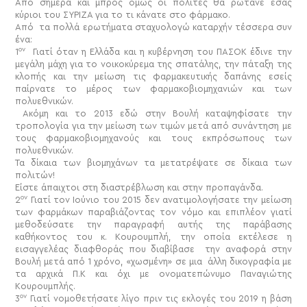
Από σήμερα και μπρος όμως οι πολίτες θα ρωτάνε εσάς
κύριοι του ΣΥΡΙΖΑ για το τι κάνατε στο φάρμακο.
Από τα πολλά ερωτήματα σταχυολογώ καταρχήν τέσσερα συν
ένα:
ον
1
Γιατί όταν η Ελλάδα και η κυβέρνηση του ΠΑΣΟΚ έδινε την
μεγάλη μάχη για το νοικοκύρεμα της σπατάλης, την πάταξη της
κλοπής και την μείωση τις φαρμακευτικής δαπάνης εσείς
παίρνατε το μέρος των φαρμακοβιομηχανιών και των
πολυεθνικών.
Ακόμη και το 2013 εδώ στην Βουλή καταψηφίσατε την
τροπολογία για την μείωση των τιμών μετά από συνάντηση με
τους φαρμακοβιομηχανούς και τους εκπρόσωπους των
πολυεθνικών.
Τα δίκαια των βιομηχάνων τα μετατρέψατε σε δίκαια των
πολιτών!
Είστε άπαιχτοι στη διαστρέβλωση και στην προπαγάνδα.
ον
2
Γιατί τον Ιούνιο του 2015 δεν ανατιμολογήσατε την μείωση
των φαρμάκων παραβιάζοντας τον νόμο και επιπλέον γιατί
μεθοδεύσατε την παραγραφή αυτής της παράβασης
καθήκοντος του κ. Κουρουμπλή, την οποία εκτέλεσε η
εισαγγελέας διαφθοράς που διαβίβασε την αναφορά στην
Βουλή μετά από 1 χρόνο, «χωσμένη» σε μια άλλη δικογραφία με
τα αρχικά Π.Κ και όχι με ονοματεπώνυμο Παναγιώτης
Κουρουμπλής.
ον
3
Γιατί νομοθετήσατε λίγο πριν τις εκλογές του 2019 η βάση