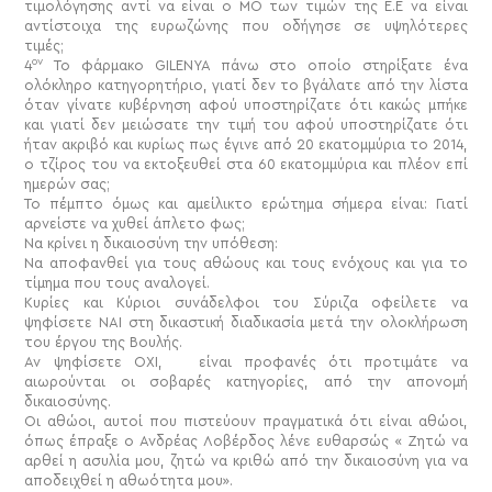
τιμολόγησης αντί να είναι ο ΜΟ των τιμών της Ε.Ε να είναι
αντίστοιχα της ευρωζώνης που οδήγησε σε υψηλότερες
τιμές;
ον
4
Το φάρμακο GILEN
YA
πάνω στο οποίο στηρίξατε ένα
ολόκληρο κατηγορητήριο, γιατί δεν το βγάλατε από την λίστα
όταν γίνατε κυβέρνηση αφού υποστηρίζατε ότι κακώς μπήκε
και γιατί δεν μειώσατε την τιμή του αφού υποστηρίζατε ότι
ήταν ακριβό και κυρίως πως έγινε από 20 εκατομμύρια το 2014,
ο τζίρος του να εκτοξευθεί στα 60 εκατομμύρια και πλέον επί
ημερών σας;
Το πέμπτο όμως και αμείλικτο ερώτημα σήμερα είναι: Γιατί
αρνείστε να χυθεί άπλετο φως;
Να κρίνει η δικαιοσύνη την υπόθεση:
Να αποφανθεί για τους αθώους και τους ενόχους και για το
τίμημα που τους αναλογεί.
Κυρίες και Κύριοι συνάδελφοι του Σύριζα οφείλετε να
ψηφίσετε ΝΑΙ στη δικαστική διαδικασία μετά την ολοκλήρωση
του έργου της Βουλής.
Αν ψηφίσετε ΟΧΙ, είναι προφανές ότι προτιμάτε να
αιωρούνται οι σοβαρές κατηγορίες, από την απονομή
δικαιοσύνης.
Οι αθώοι, αυτοί που πιστεύουν πραγματικά ότι είναι αθώοι,
όπως έπραξε ο Ανδρέας Λοβέρδος λένε ευθαρσώς « Ζητώ να
αρθεί η ασυλία μου, ζητώ να κριθώ από την δικαιοσύνη για να
αποδειχθεί η αθωότητα μου».