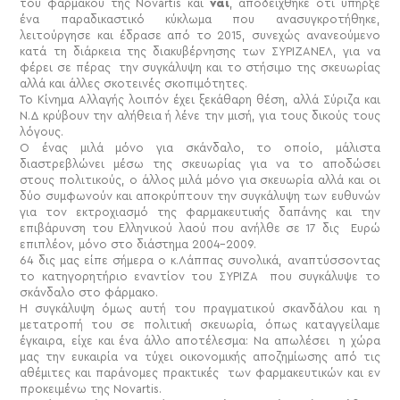
του φαρμάκου της Novartis και
ναι
, αποδείχθηκε ότι υπήρξε
ένα παραδικαστικό κύκλωμα που ανασυγκροτήθηκε,
λειτούργησε και έδρασε από το 2015, συνεχώς ανανεούμενο
κατά τη διάρκεια της διακυβέρνησης των ΣΥΡΙΖΑΝΕΛ, για να
φέρει σε πέρας την συγκάλυψη και το στήσιμο της σκευωρίας
αλλά και άλλες σκοτεινές σκοπιμότητες.
Το Κίνημα Αλλαγής λοιπόν έχει ξεκάθαρη θέση, αλλά Σύριζα και
Ν.Δ κρύβουν την αλήθεια ή λένε την μισή, για τους δικούς τους
λόγους.
Ο ένας μιλά μόνο για σκάνδαλο, το οποίο, μάλιστα
διαστρεβλώνει μέσω της σκευωρίας για να το αποδώσει
στους πολιτικούς, ο άλλος μιλά μόνο για σκευωρία
αλλά και οι
δύο συμφωνούν και αποκρύπτουν την συγκάλυψη των ευθυνών
για τον εκτροχιασμό της φαρμακευτικής δαπάνης και την
επιβάρυνση του Ελληνικού λαού που ανήλθε σε 17 δις Ευρώ
επιπλέον, μόνο στο διάστημα 2004-2009.
64 δις μας είπε σήμερα ο κ.Λάππας συνολικά, αναπτύσσοντας
το κατηγορητήριο εναντίον του ΣΥΡΙΖΑ που συγκάλυψε το
σκάνδαλο στο φάρμακο.
Η συγκάλυψη όμως αυτή του πραγματικού σκανδάλου και η
μετατροπή του σε πολιτική σκευωρία, όπως καταγγείλαμε
έγκαιρα, είχε και ένα άλλο αποτέλεσμα: Να απωλέσει η χώρα
μας την ευκαιρία να τύχει οικονομικής αποζημίωσης από τις
αθέμιτες και παράνομες πρακτικές των φαρμακευτικών και εν
προκειμένω της
Novartis
.