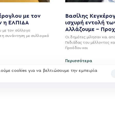
MEDIA
ΕΚΛΟΓΙΚΌ ΚΈΝΤΡΟ
έρογλου με τον
Βασίλης Κεγκέρογ
+(30) 289 102 4800
ν η ΕΛΠΙΔΑ
ισχυρή εντολή τω
Ανακοινώσεις
Αλλάζουμε – Προ
υ με τον σύλλογο
Νέα
τη συνάντηση με συλλογικό
Ηλ. ταχυδρομείο
Οι δημότες μίλησαν και απ
υ
Επικοινωνία
Πεδιάδας του μέλλοντος κα
kegkeroglou@gmail.com
Προόδου και
Περισσότερα
ούμε cookies για να βελτιώσουμε την εμπειρία