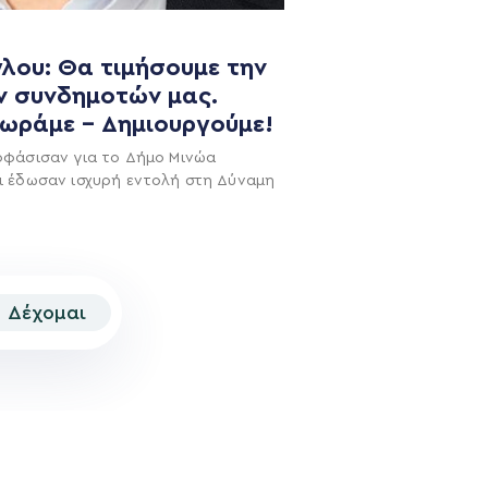
NEWSLETTER
λου: Θα τιμήσουμε την
ν συνδημοτών μας.
χωράμε – Δημιουργούμε!
οφάσισαν για το Δήμο Μινώα
ι έδωσαν ισχυρή εντολή στη Δύναμη
Δέχομαι
© 2026 | Created by
Aimark