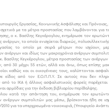
φυπουργός Εργασίας, Κοινωνικής Ασφάλισης και Πρόνοιας,
 σχετικά με τα μέτρα προστασίας που λαμβάνονται για τ
ησης, ο κ. Βασίλης Κεγκέρογλου, ενημέρωσε τον ερωτώντ
ς ανέργων, το οποίο ενισχύεται διαρκώς, πολυσυλλεκτικ
γασίας το οποίο με σειρά μέτρων που ισχύουν, μερ
ν ανέργων και ιδίως των μακροχρόνια ανέργων συμπολιτ
 ο κ. Βασίλης Κεγκέρογλου, μέτρα προστασίας των ανέργω
ν, από 30 μέχρι 55 ετών, αλλά και άνω, όπως επίσης μ
οίοι καθώς και οι οικογένειες τους, καλύπτονται ασφαλ
ε είδος από τον Ε.Ο.Π.Π.Υ. Σε αυτούς που δεν πληρο
ς από το ΙΚΑ ή άλλους ασφαλιστικούς φορείς παρέχετα
ναι αρμόδιες για την έκδοση βιβλιαρίου περίθαλψης.
ογλου κατά την απάντηση του, ενημέρωσε τον ερωτώντ
ν ανέργων συμπολιτών μας μέσω, βρίσκονται ήδη σε ισχ
/2010 για τα υπερχρεωμένα νοικοκυριά, (Υπουργείο Ανάπτ