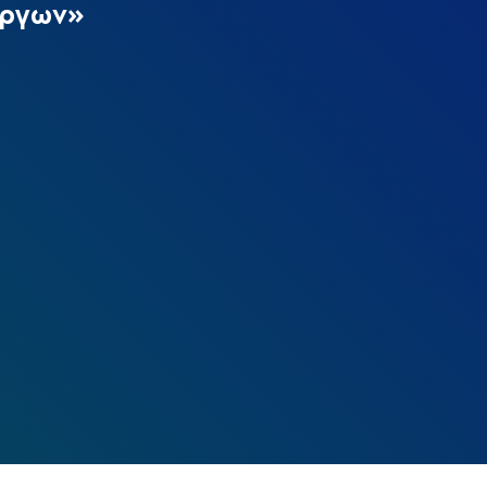
έργων»