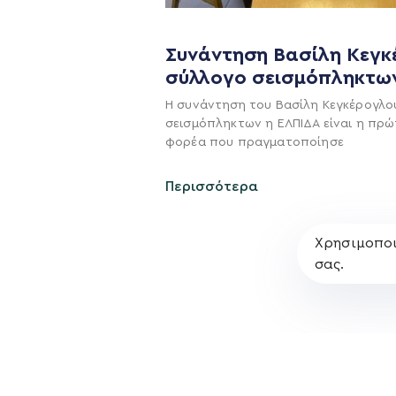
Η ΠΑΡΆΤΑΞΗ
Συνάντηση Βασίλη Κεγκ
σύλλογο σεισμόπληκτω
Όραμα
Η συνάντηση του Βασίλη Κεγκέρογλο
Σχέδιο
σεισμόπληκτων η ΕΛΠΙΔΑ είναι η πρώ
Πολιτική Απορρήτο
φορέα που πραγματοποίησε
Περισσότερα
Χρησιμοποι
σας.